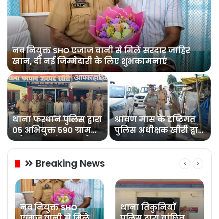
नव नियुक्त SHO एजाज वानी से मिले सरदार जाहिर
ण
खान, दी नई जिम्मेदारी के लिए शुभकामनाएं
थाना फरधान पुलिस द्वारा
श्रावण मास के दृष्टिगत
05 अभियुक्त 590 ग्राम
पुलिस अधीक्षक खीरी द्वारा
अवैध अल्प्रासेफ (नशीला
जनपद के समस्त कांवड़
पाउडर) के साथ गिरफ्तार
मार्गों का भ्रमण कर लिया
Breaking News
गया सुरक्षा-व्यवस्थाओं
का जायजा
नव नियुक्त SHO
थाना तिकुनियाँ
एजाज वानी से मिले
पुलिस द्वारा वांछित