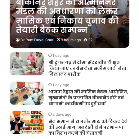
बीकानेर शहर की आत्मनिर्भर
मंडल की अवधारणा को लेकर
मासिक एवं निकाय चुनाव की
तैयारी बैठक सम्पन्न
Dr Ram Dayal Bhati
9 hours ago
22
1 day ago
श्री डूंगर गढ़ में ट्रोमा सेंटर शीघ्र ही शुरू
किया जाए कांग्रेस नेता सलीम भाटी नेता
नित्यानंद पारीक
1 day ago
भाजपा देहात की मासिक बैठक आयोजित,
मुख्यमंत्री के प्रस्तावित बीकानेर दौरे एवं
आगामी कार्यक्रमों पर हुई चर्चा
2 days ago
सेन समाज ने राजवीर मारु को टिकट देने
की उठाई मांग, अनदेखी होने पर भाजपा
का विरोध करने की चेतावनी