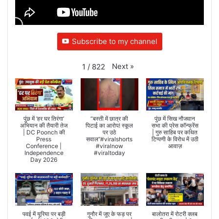
Subscribe to my channel
Next
»
1
/
822
पुंछ में ‘हर घर तिरंगा’
“बस्ती में छात्र की
पुंछ में सिख नौजवान
अभियान की तैयारी तेज
पिटाई का आरोप! स्कूल
सभा की प्रेस कॉन्फ्रेंस
| DC Poonch की
पर उठे
| गुरु साहिब पर कथित
Press
सवाल”#viralshorts
टिप्पणी के विरोध में उठी
Conference |
#viralnow
आवाज़
Independence
#viraltoday
Day 2026
पवई में यूरिया पर बड़ी
गुनौर में जुए के फड़ पर
बालोतरा में रोटरी क्लब