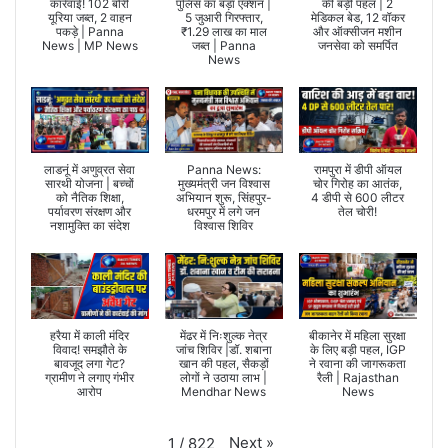
कार्रवाई! 102 बोरी
पुलिस का बड़ा एक्शन |
की बड़ी पहल | 2
यूरिया जब्त, 2 वाहन
5 जुआरी गिरफ्तार,
मेडिकल बेड, 12 वॉकर
पकड़े | Panna
₹1.29 लाख का माल
और ऑक्सीजन मशीन
News | MP News
जब्त | Panna
जनसेवा को समर्पित
News
लाडनूं में अणुव्रत सेवा
Panna News:
रामपुरा में डीपी ऑयल
सारथी योजना | बच्चों
मुख्यमंत्री जन विश्वास
चोर गिरोह का आतंक,
को नैतिक शिक्षा,
अभियान शुरू, सिंहपुर-
4 डीपी से 600 लीटर
पर्यावरण संरक्षण और
धरमपुर में लगे जन
तेल चोरी!
नशामुक्ति का संदेश
विश्वास शिविर
हरैया में काली मंदिर
मेंढर में निःशुल्क नेत्र
बीकानेर में महिला सुरक्षा
विवाद! समझौते के
जांच शिविर |डॉ. शबाना
के लिए बड़ी पहल, IGP
बावजूद लगा गेट?
खान की पहल, सैकड़ों
ने रवाना की जागरूकता
ग्रामीण ने लगाए गंभीर
लोगों ने उठाया लाभ |
रैली | Rajasthan
आरोप
Mendhar News
News
Next
»
1
/
822