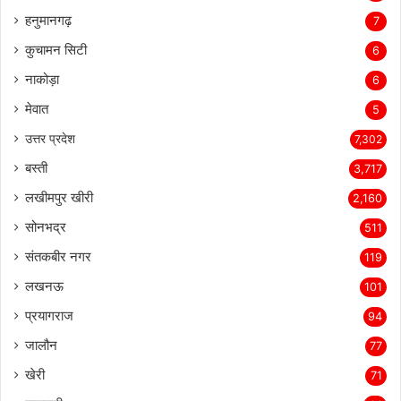
हनुमानगढ़
7
कुचामन सिटी
6
नाकोड़ा
6
मेवात
5
उत्तर प्रदेश
7,302
बस्ती
3,717
लखीमपुर खीरी
2,160
सोनभद्र
511
संतकबीर नगर
119
लखनऊ
101
प्रयागराज
94
जालौन
77
खेरी
71