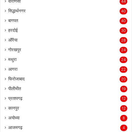
वाराणसी
44
सिद्धार्थनगर
40
बागपत
40
हरदोई
30
औरैया
28
गोरखपुर
24
मथुरा
24
आगरा
22
फिरोजाबाद
20
पीलीभीत
19
प्रतापगढ़
12
कानपुर
12
अयोध्या
8
आजमगढ़
4