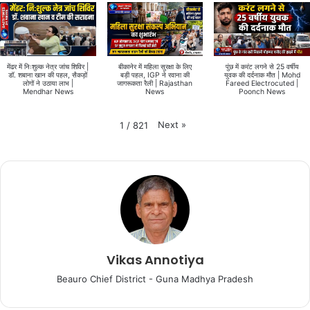
मेंढर में निःशुल्क नेत्र जांच शिविर |
बीकानेर में महिला सुरक्षा के लिए
पुंछ में करंट लगने से 25 वर्षीय
डॉ. शबाना खान की पहल, सैकड़ों
बड़ी पहल, IGP ने रवाना की
युवक की दर्दनाक मौत | Mohd
लोगों ने उठाया लाभ |
जागरूकता रैली | Rajasthan
Fareed Electrocuted |
Mendhar News
News
Poonch News
Next
»
1
/
821
Vikas Annotiya
Beauro Chief District - Guna Madhya Pradesh