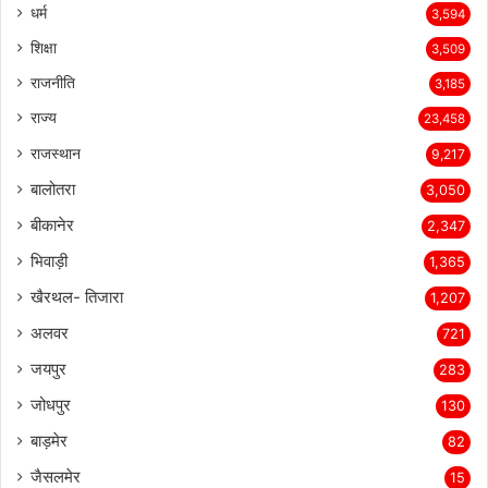
धर्म
3,594
शिक्षा
3,509
राजनीति
3,185
राज्य
23,458
राजस्थान
9,217
बालोतरा
3,050
बीकानेर
2,347
भिवाड़ी
1,365
खैरथल- तिजारा
1,207
अलवर
721
जयपुर
283
जोधपुर
130
बाड़मेर
82
जैसलमेर
15