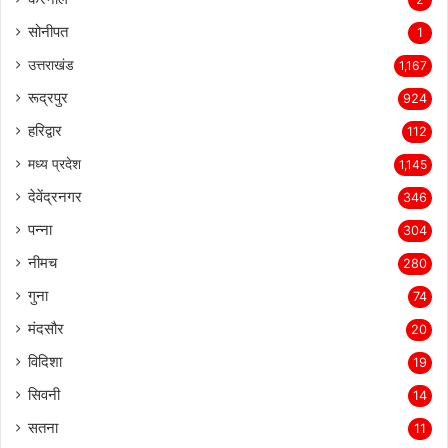
सोनीपत
1
उत्तराखंड
1,167
रूद्रपुर
924
हरिद्वार
112
मध्य प्रदेश
1,145
देवेंद्रनगर
346
पन्ना
304
नीमच
280
गुना
74
मंदसौर
20
विदिशा
19
सिवनी
14
सतना
11