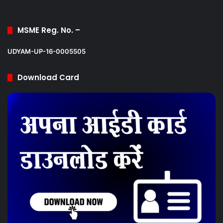
MSME Reg. No. –
UDYAM-UP-16-0005505
Download Card