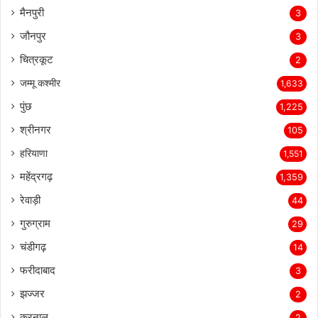
मैनपुरी
3
जौनपुर
3
चित्रकूट
2
जम्मू कश्मीर
1,633
पुंछ
1,225
श्रीनगर
105
हरियाणा
1,551
महेंद्रगढ़
1,359
रेवाड़ी
44
गुरुग्राम
29
चंडीगढ़
14
फरीदाबाद
3
झज्जर
2
करनाल
2