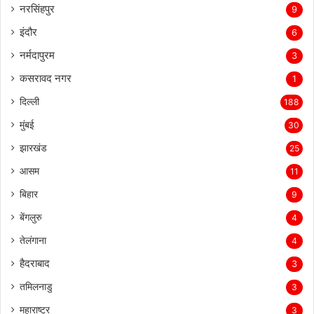
नरसिंहपुर
9
इंदौर
6
नर्मदापुरम
3
कसरावद नगर
1
दिल्ली
188
मुंबई
30
झारखंड
25
आसम
11
बिहार
9
बेंगलुरु
4
तेलंगाना
4
हैदराबाद
3
तमिलनाडु
3
महाराष्ट्र
3