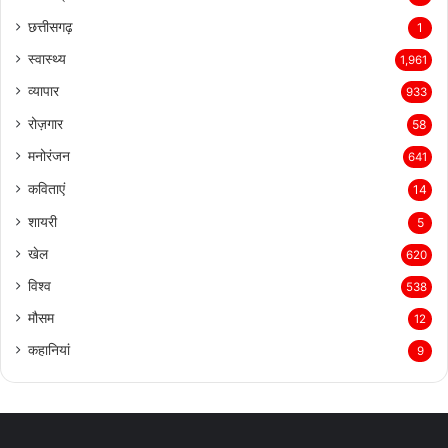
छत्तीसगढ़
1
स्वास्थ्य
1,961
व्यापार
933
रोज़गार
58
मनोरंजन
641
कविताएं
14
शायरी
5
खेल
620
विश्व
538
मौसम
12
कहानियां
9