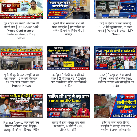
पुंछ में ‘हर घर तिरंगा’ अभियान की
पुंछ में सिख नौजवान सभा की
पवई में यूरिया पर बड़ी कार्रवाई!
तैयारी तेज | DC Poonch की
प्रेस कॉन्फ्रेंस | गुरु साहिब पर
102 बोरी यूरिया जब्त, 2 वाहन
Press Conference |
कथित टिप्पणी के विरोध में उठी
पकड़े | Panna News | MP
Independence Day
आवाज़
News
2026
गुनौर में जुए के फड़ पर पुलिस का
बालोतरा में रोटरी क्लब की बड़ी
लाडनूं में अणुव्रत सेवा सारथी
बड़ा एक्शन | 5 जुआरी गिरफ्तार,
पहल | 2 मेडिकल बेड, 12 वॉकर
योजना | बच्चों को नैतिक शिक्षा,
₹1.29 लाख का माल जब्त |
और ऑक्सीजन मशीन जनसेवा को
पर्यावरण संरक्षण और नशामुक्ति का
Panna News
समर्पित
संदेश
Panna News: मुख्यमंत्री जन
रामपुरा में डीपी ऑयल चोर गिरोह
हरैया में काली मंदिर विवाद!
विश्वास अभियान शुरू, सिंहपुर-
का आतंक, 4 डीपी से 600
समझौते के बावजूद लगा गेट?
धरमपुर में लगे जन विश्वास शिविर
लीटर तेल चोरी!
ग्रामीण ने लगाए गंभीर आरोप