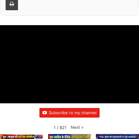
Subscribe to my channel
Next
»
1
/
821