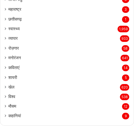
महाराष्ट्र
3
छत्तीसगढ़
1
स्वास्थ्य
1,959
व्यापार
933
रोज़गार
58
मनोरंजन
641
कविताएं
14
शायरी
5
खेल
620
विश्व
538
मौसम
12
कहानियां
9