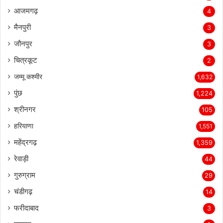
आजमगढ़
4
मैनपुरी
3
जौनपुर
3
चित्रकूट
2
जम्मू कश्मीर
1,632
पुंछ
1,224
श्रीनगर
105
हरियाणा
1,551
महेंद्रगढ़
1,359
रेवाड़ी
44
गुरुग्राम
29
चंडीगढ़
14
फरीदाबाद
3