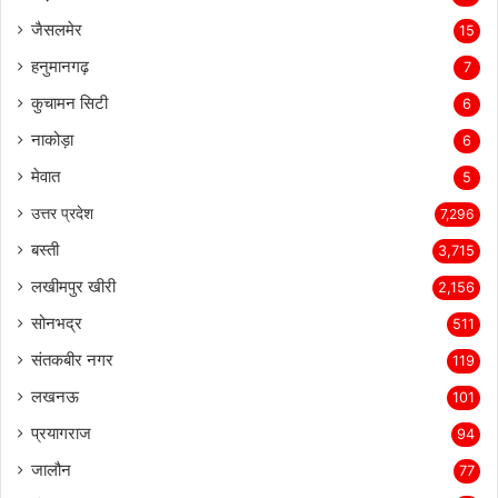
जैसलमेर
15
हनुमानगढ़
7
कुचामन सिटी
6
नाकोड़ा
6
मेवात
5
उत्तर प्रदेश
7,296
बस्ती
3,715
लखीमपुर खीरी
2,156
सोनभद्र
511
संतकबीर नगर
119
लखनऊ
101
प्रयागराज
94
जालौन
77