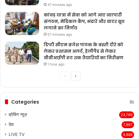
47 minutes ago
कांवड़ यात्रा में सेवा को आगे आए व्यापारी
संगठन, मेडिकल कैंप, भंडारे और वाटर बूथ
लगाने का निर्णय
57 minutes ago
डिप्टी सीएम ब्रजेश पाठक के बस्ती दौरे को
लेकर प्रशासन अलर्ट, हेलीपैड से लेकर
वीवीआईपी रूट तक तैयारियों का निरीक्षण
1 hour ago
Previous
Next
page
page
Categories
ब्रेकिंग न्यूज़
23,769
देश
7,997
LIVE TV
4,888