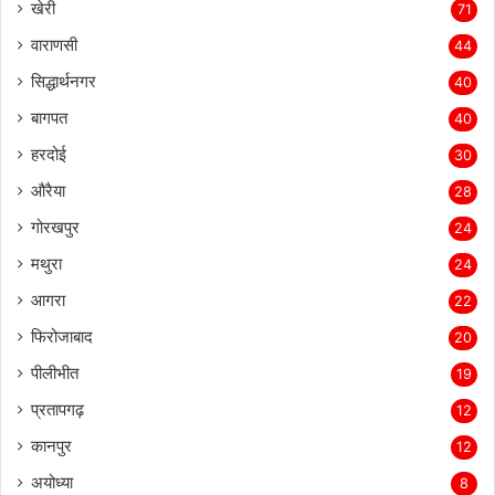
खेरी
71
वाराणसी
44
सिद्धार्थनगर
40
बागपत
40
हरदोई
30
औरैया
28
गोरखपुर
24
मथुरा
24
आगरा
22
फिरोजाबाद
20
पीलीभीत
19
प्रतापगढ़
12
कानपुर
12
अयोध्या
8