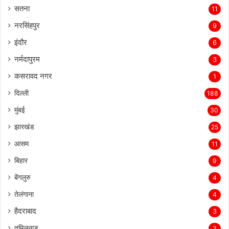
सतना
11
नरसिंहपुर
9
इंदौर
6
नर्मदापुरम
3
कसरावद नगर
1
दिल्ली
188
मुंबई
30
झारखंड
25
आसम
11
बिहार
9
बेंगलुरु
4
तेलंगाना
4
हैदराबाद
3
तमिलनाडु
3