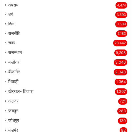
अपराध
4,474
धर्म
3,593
शिक्षा
3,509
राजनीति
3,183
राज्य
23,442
राजस्थान
9,208
बालोतरा
3,046
बीकानेर
2,343
भिवाड़ी
1,364
खैरथल- तिजारा
1,207
अलवर
721
जयपुर
283
जोधपुर
130
बाड़मेर
82