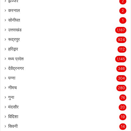
झज्जर
2
करनाल
2
सोनीपत
1
उत्तराखंड
1,167
रूद्रपुर
924
हरिद्वार
112
मध्य प्रदेश
1,145
देवेंद्रनगर
346
पन्ना
304
नीमच
280
गुना
74
मंदसौर
20
विदिशा
19
सिवनी
14