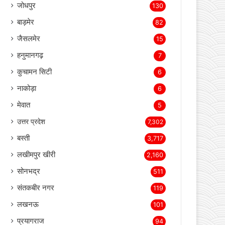
जोधपुर
130
बाड़मेर
82
जैसलमेर
15
हनुमानगढ़
7
कुचामन सिटी
6
नाकोड़ा
6
मेवात
5
उत्तर प्रदेश
7,302
बस्ती
3,717
लखीमपुर खीरी
2,160
सोनभद्र
511
संतकबीर नगर
119
लखनऊ
101
प्रयागराज
94