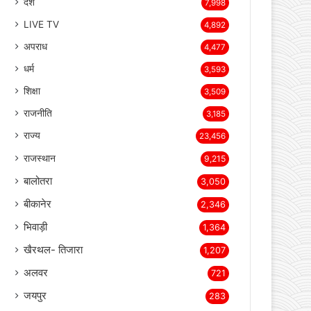
देश
7,998
LIVE TV
4,892
अपराध
4,477
धर्म
3,593
शिक्षा
3,509
राजनीति
3,185
राज्य
23,456
राजस्थान
9,215
बालोतरा
3,050
बीकानेर
2,346
भिवाड़ी
1,364
खैरथल- तिजारा
1,207
अलवर
721
जयपुर
283