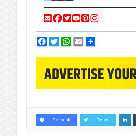
F
T
W
E
S
a
w
h
m
h
c
itt
at
ai
ar
e
er
s
l
e
b
A
o
p
o
p
k
Li
Facebook
Twitter