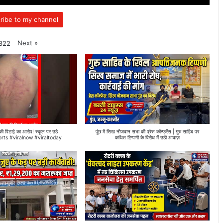
ribe to my channel
Next
»
822
र की पिटाई का आरोप! स्कूल पर उठे
पुंछ में सिख नौजवान सभा की प्रेस कॉन्फ्रेंस | गुरु साहिब पर
orts #viralnow #viraltoday
कथित टिप्पणी के विरोध में उठी आवाज़