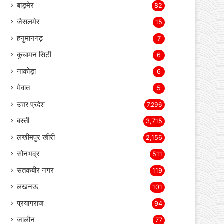
जोधपुर
130
बाड़मेर
82
जैसलमेर
15
हनुमानगढ़
7
कुचामन सिटी
6
नाकोड़ा
6
मेवात
5
उत्तर प्रदेश
7,296
बस्ती
3,715
लखीमपुर खीरी
2,156
सोनभद्र
511
संतकबीर नगर
119
लखनऊ
101
प्रयागराज
94