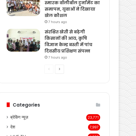
पुंछ के मंडी में पुलिस शहीद
स्मारक वॉलीबॉल टूर्नामेंट का
समापन, युवाओं ने दिखाया
खेल कौशल
7 hours ago
संरक्षित खेती से बढ़ेगी
किसानों की आय, कृषि
विज्ञान केन्द्र बस्ती में पांच
दिवसीय प्रशिक्षण संपन्न
7 hours ago
Previous
Next
page
page
Categories
ब्रेकिंग न्यूज़
23,771