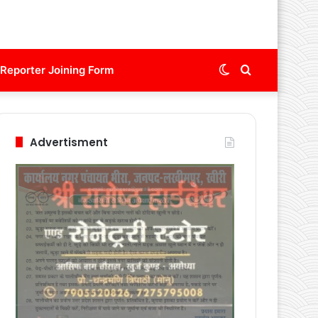
Switch
Search
Reporter Joining Form
skin
for
Advertisment