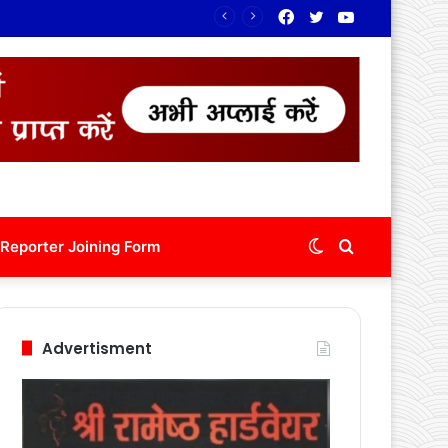
Facebook
Twitter
YouTube
रंग
Switch
Search
Reporter Joining Form
skin
for
Advertisment