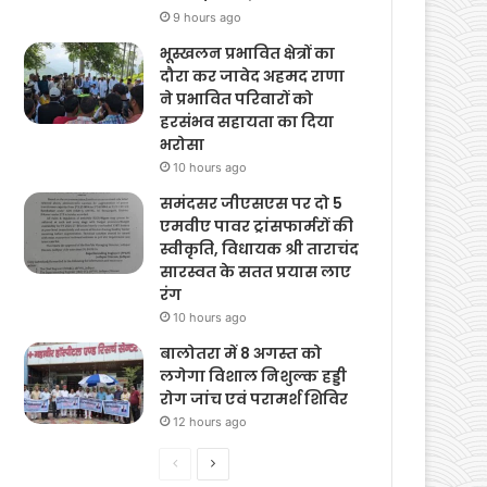
एफआईआर दर्ज
9 hours ago
भूस्खलन प्रभावित क्षेत्रों का
दौरा कर जावेद अहमद राणा
ने प्रभावित परिवारों को
हरसंभव सहायता का दिया
भरोसा
10 hours ago
समंदसर जीएसएस पर दो 5
एमवीए पावर ट्रांसफार्मरों की
स्वीकृति, विधायक श्री ताराचंद
सारस्वत के सतत प्रयास लाए
रंग
10 hours ago
बालोतरा में 8 अगस्त को
लगेगा विशाल निशुल्क हड्डी
रोग जांच एवं परामर्श शिविर
12 hours ago
Previous
Next