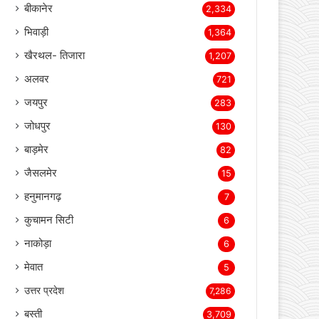
बीकानेर
2,334
भिवाड़ी
1,364
खैरथल- तिजारा
1,207
अलवर
721
जयपुर
283
जोधपुर
130
बाड़मेर
82
जैसलमेर
15
हनुमानगढ़
7
कुचामन सिटी
6
नाकोड़ा
6
मेवात
5
उत्तर प्रदेश
7,286