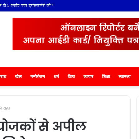
ो 5 एमवीए पावर ट्रांसफार्मरों की स्वीकृति, विधायक श्री ताराचंद सारस्वत के सतत प्रयास लाए 
राध
खेल
मनोरंजन
धर्म
विश्व
व्यापार
शिक्षा
स्वास्थ्य
ले राहत
योजकों से अपील