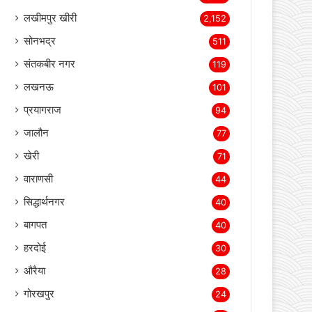
बस्ती
3,709
लखीमपुर खीरी
2,152
सोनभद्र
511
संतकबीर नगर
119
लखनऊ
101
प्रयागराज
94
जालौन
77
खेरी
71
वाराणसी
44
सिद्धार्थनगर
40
बागपत
40
हरदोई
30
औरैया
28
गोरखपुर
24