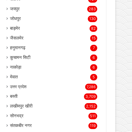
बीकानेर
2,334
भिवाड़ी
1,364
खैरथल- तिजारा
1,207
अलवर
721
जयपुर
283
जोधपुर
130
बाड़मेर
82
जैसलमेर
15
हनुमानगढ़
7
कुचामन सिटी
6
नाकोड़ा
6
मेवात
5
उत्तर प्रदेश
7,286