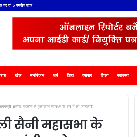
र दो 5 एमवीए पावर ट्रांसफार्मरों की स्वीकृति, विधायक श्री ताराचंद सारस्वत के सतत प्रयास 
राध
खेल
मनोरंजन
धर्म
विश्व
व्यापार
शिक्षा
स्वास्थ्य
मुख्यमंत्री अशोक गहलोत से मुलाकात स्वास्थ्य के बारे में ली जानकारी
ाली सैनी महासभा के