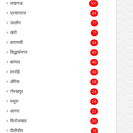
बस्ती
3,709
लखीमपुर खीरी
2,152
सोनभद्र
511
संतकबीर नगर
119
लखनऊ
101
प्रयागराज
94
जालौन
77
खेरी
71
वाराणसी
44
सिद्धार्थनगर
40
बागपत
40
हरदोई
30
औरैया
28
गोरखपुर
24