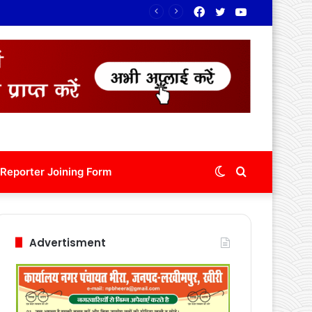
Facebook
Twitter
YouTube
लाए रंग
Switch
Search
Reporter Joining Form
skin
for
Advertisment