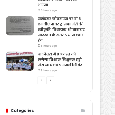
एफआईआर दर्ज
6 hours ago
भूस्खलन प्रभावित क्षेत्रों का
दौरा कर जावेद अहमद राणा
ने प्रभावित परिवारों को
हरसंभव सहायता का दिया
भरोसा
6 hours ago
समंदसर जीएसएस पर दो 5
एमवीए पावर ट्रांसफार्मरों की
स्वीकृति, विधायक श्री ताराचंद
सारस्वत के सतत प्रयास लाए
रंग
6 hours ago
बालोतरा में 8 अगस्त को
लगेगा विशाल निशुल्क हड्डी
रोग जांच एवं परामर्श शिविर
8 hours ago
Previous
Next