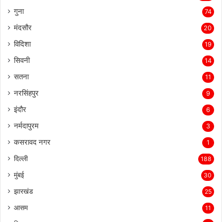
गुना
74
मंदसौर
20
विदिशा
19
सिवनी
14
सतना
11
नरसिंहपुर
9
इंदौर
6
नर्मदापुरम
3
कसरावद नगर
1
दिल्ली
188
मुंबई
30
झारखंड
25
आसम
11