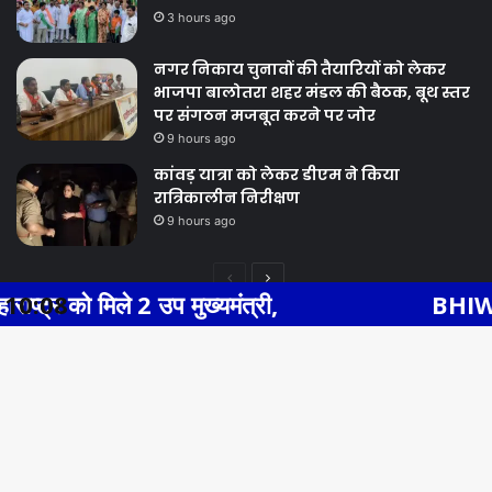
3 hours ago
नगर निकाय चुनावों की तैयारियों को लेकर
भाजपा बालोतरा शहर मंडल की बैठक, बूथ स्तर
पर संगठन मजबूत करने पर जोर
9 hours ago
कांवड़ यात्रा को लेकर डीएम ने किया
रात्रिकालीन निरीक्षण
9 hours ago
Previous
Next
मुख्यमंत्री,
10:08
BHIWADI NEWS एसएस हॉस
page
page
Facebook
Twitter
WhatsApp
Telegram
© Copyright 2026, All Rights Reserved |
Ba
Facebook
Twitter
YouTube
to