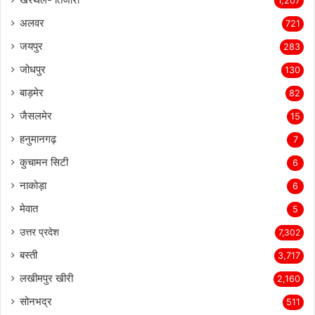
1,207
अलवर
721
जयपुर
283
जोधपुर
130
बाड़मेर
82
जैसलमेर
15
हनुमानगढ़
7
कुचामन सिटी
6
नाकोड़ा
6
मेवात
5
उत्तर प्रदेश
7,302
बस्ती
3,717
लखीमपुर खीरी
2,160
सोनभद्र
511