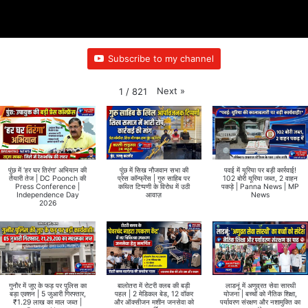
Subscribe to my channel
Next
»
1
/
821
पुंछ में ‘हर घर तिरंगा’ अभियान की
पुंछ में सिख नौजवान सभा की
पवई में यूरिया पर बड़ी कार्रवाई!
तैयारी तेज | DC Poonch की
प्रेस कॉन्फ्रेंस | गुरु साहिब पर
102 बोरी यूरिया जब्त, 2 वाहन
Press Conference |
कथित टिप्पणी के विरोध में उठी
पकड़े | Panna News | MP
Independence Day
आवाज़
News
2026
गुनौर में जुए के फड़ पर पुलिस का
बालोतरा में रोटरी क्लब की बड़ी
लाडनूं में अणुव्रत सेवा सारथी
बड़ा एक्शन | 5 जुआरी गिरफ्तार,
पहल | 2 मेडिकल बेड, 12 वॉकर
योजना | बच्चों को नैतिक शिक्षा,
₹1.29 लाख का माल जब्त |
और ऑक्सीजन मशीन जनसेवा को
पर्यावरण संरक्षण और नशामुक्ति का