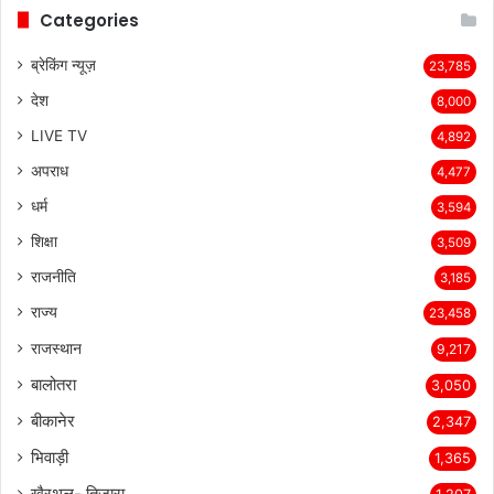
Categories
ब्रेकिंग न्यूज़
23,785
देश
8,000
LIVE TV
4,892
अपराध
4,477
धर्म
3,594
शिक्षा
3,509
राजनीति
3,185
राज्य
23,458
राजस्थान
9,217
बालोतरा
3,050
बीकानेर
2,347
भिवाड़ी
1,365
खैरथल- तिजारा