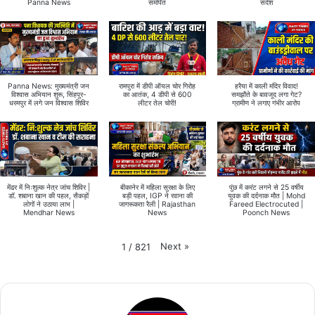
Panna News
समर्पित
संदेश
Panna News: मुख्यमंत्री जन
रामपुरा में डीपी ऑयल चोर गिरोह
हरैया में काली मंदिर विवाद!
विश्वास अभियान शुरू, सिंहपुर-
का आतंक, 4 डीपी से 600
समझौते के बावजूद लगा गेट?
धरमपुर में लगे जन विश्वास शिविर
लीटर तेल चोरी!
ग्रामीण ने लगाए गंभीर आरोप
मेंढर में निःशुल्क नेत्र जांच शिविर |
बीकानेर में महिला सुरक्षा के लिए
पुंछ में करंट लगने से 25 वर्षीय
डॉ. शबाना खान की पहल, सैकड़ों
बड़ी पहल, IGP ने रवाना की
युवक की दर्दनाक मौत | Mohd
लोगों ने उठाया लाभ |
जागरूकता रैली | Rajasthan
Fareed Electrocuted |
Mendhar News
News
Poonch News
Next
»
1
/
821