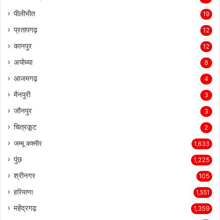
पीलीभीत
19
प्रतापगढ़
12
कानपुर
12
अयोध्या
8
आजमगढ़
4
मैनपुरी
3
जौनपुर
3
चित्रकूट
2
जम्मू कश्मीर
1,633
पुंछ
1,225
श्रीनगर
105
हरियाणा
1,551
महेंद्रगढ़
1,359