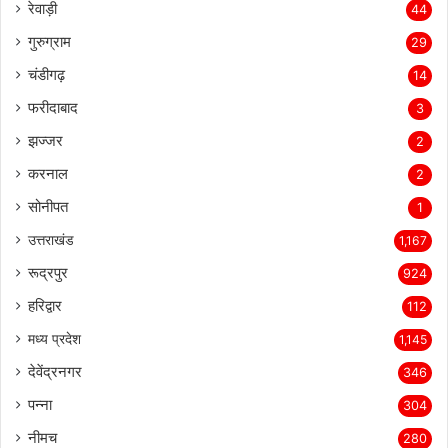
रेवाड़ी
44
गुरुग्राम
29
चंडीगढ़
14
फरीदाबाद
3
झज्जर
2
करनाल
2
सोनीपत
1
उत्तराखंड
1,167
रूद्रपुर
924
हरिद्वार
112
मध्य प्रदेश
1,145
देवेंद्रनगर
346
पन्ना
304
नीमच
280