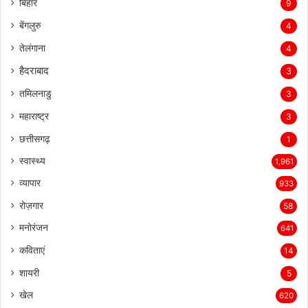
बिहार
9
बेंगलुरु
4
तेलंगाना
4
हैदराबाद
3
तमिलनाडु
3
महाराष्ट्र
3
छत्तीसगढ़
1
स्वास्थ्य
1,961
व्यापार
933
रोज़गार
58
मनोरंजन
641
कविताएं
14
शायरी
5
खेल
620