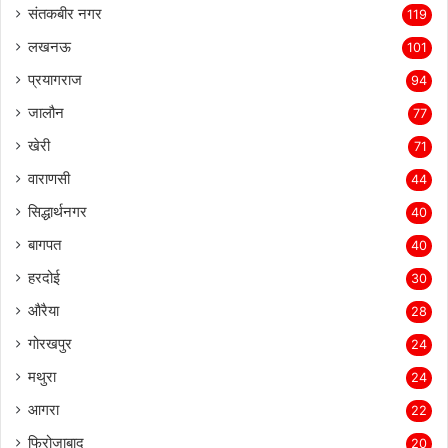
संतकबीर नगर
119
लखनऊ
101
प्रयागराज
94
जालौन
77
खेरी
71
वाराणसी
44
सिद्धार्थनगर
40
बागपत
40
हरदोई
30
औरैया
28
गोरखपुर
24
मथुरा
24
आगरा
22
फिरोजाबाद
20