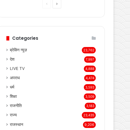
Previous
Next
page
page
Categories
ब्रेकिंग न्यूज़
23,762
देश
7,997
LIVE TV
4,888
अपराध
4,474
धर्म
3,593
शिक्षा
3,509
राजनीति
3,183
राज्य
23,435
राजस्थान
9,206