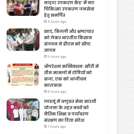
नाहटा उपकरण केंद्र’ में नए
चिकित्सा उपकरण जनसेवा
हेतु समर्पित
4 hours ago
खाद, बिजली और भ्रष्टाचार
को लेकर भारतीय किसान
संगठन ने डीएम को सौंपा
ज्ञापन
5 hours ago
ऑपरेशन कन्विक्शन: खीरी में
तीन मामलों में दोषियों को
सजा, एक को आजीवन
कारावास
6 hours ago
लाडनूं में अणुव्रत सेवा सारथी
योजना के तहत बच्चों को
नैतिक शिक्षा व पर्यावरण
संरक्षण का दिया संदेश
7 hours ago