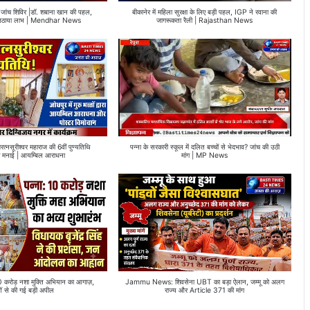
ेत्र जांच शिविर |डॉ. शबाना खान की पहल,
बीकानेर में महिला सुरक्षा के लिए बड़ी पहल, IGP ने रवाना की
 ने उठाया लाभ | Mendhar News
जागरूकता रैली | Rajasthan News
णरत्नसूरीश्वर महाराज की 6वीं पुण्यतिथि
पन्ना के सरकारी स्कूल में दलित बच्चों से भेदभाव? जांच की उठी
र्वक मनाई | आयम्बिल आराधना
मांग | MP News
ोड़ नशा मुक्ति अभियान का आगाज़,
Jammu News: शिवसेना UBT का बड़ा ऐलान, जम्मू को अलग
ओं से की गई बड़ी अपील
राज्य और Article 371 की मांग