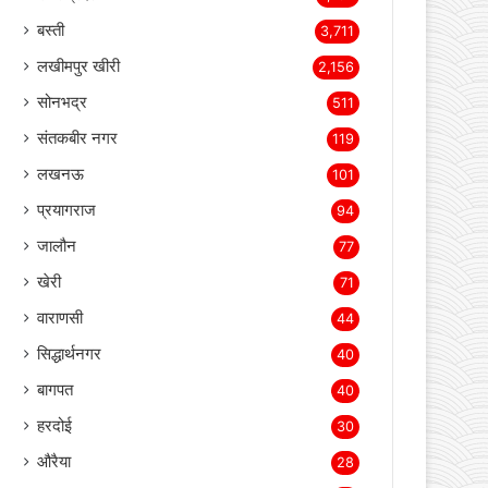
बस्ती
3,711
लखीमपुर खीरी
2,156
सोनभद्र
511
संतकबीर नगर
119
लखनऊ
101
प्रयागराज
94
जालौन
77
खेरी
71
वाराणसी
44
सिद्धार्थनगर
40
बागपत
40
हरदोई
30
औरैया
28