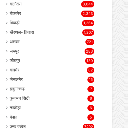
बालोतरा
3,044
बीकानेर
2,343
भिवाड़ी
1,364
खैरथल- तिजारा
1,207
अलवर
721
जयपुर
283
जोधपुर
130
बाड़मेर
82
जैसलमेर
15
हनुमानगढ़
7
कुचामन सिटी
6
नाकोड़ा
6
मेवात
5
उत्तर प्रदेश
7,292