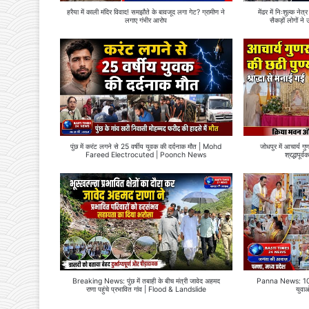
हरैया में काली मंदिर विवाद! समझौते के बावजूद लगा गेट? ग्रामीण ने
मेंढर में निःशुल्क न
लगाए गंभीर आरोप
सैकड़ों लोगों
पुंछ में करंट लगने से 25 वर्षीय युवक की दर्दनाक मौत | Mohd
जोधपुर में आचार्य गु
Fareed Electrocuted | Poonch News
श्रद्धापू
Breaking News: पुंछ में तबाही के बीच मंत्री जावेद अहमद
Panna News: 10 कर
राणा पहुंचे प्रभावित गांव | Flood & Landslide
युवा