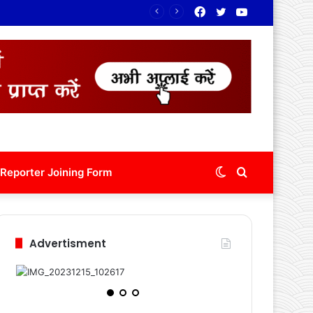
Facebook
Twitter
YouTube
Switch
Search
Reporter Joining Form
skin
for
Advertisment