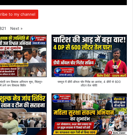
ribe to my channel
Next
»
821
्री जन विश्वास अभियान शुरू, सिंहपुर-
रामपुरा में डीपी ऑयल चोर गिरोह का आतंक, 4 डीपी से 600
में लगे जन विश्वास शिविर
लीटर तेल चोरी!