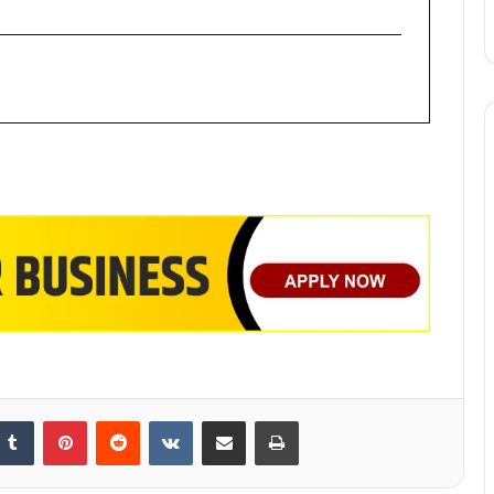
nkedIn
Tumblr
Pinterest
Reddit
VKontakte
Share via Email
Print