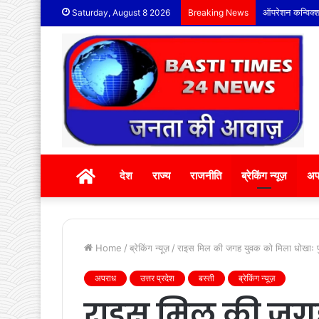
लाडनूं में अणुव्
Saturday, August 8 2026
Breaking News
होम
देश
राज्य
राजनीति
ब्रेकिंग न्यूज़
अप
Home
/
ब्रेकिंग न्यूज़
/
राइस मिल की जगह युवक को मिला धोखाः पु
अपराध
उत्तर प्रदेश
बस्ती
ब्रेकिंग न्यूज़
राइस मिल की जग