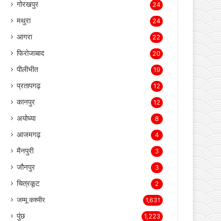
गोरखपुर
24
मथुरा
24
आगरा
22
फिरोजाबाद
20
पीलीभीत
19
प्रतापगढ़
12
कानपुर
12
अयोध्या
8
आजमगढ़
4
मैनपुरी
3
जौनपुर
3
चित्रकूट
2
जम्मू कश्मीर
1,631
पुंछ
1,223