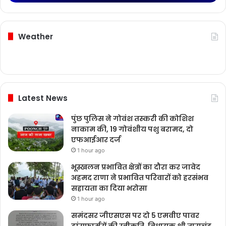
Weather
Latest News
पुंछ पुलिस ने गोवंश तस्करी की कोशिश
नाकाम की, 19 गोवंशीय पशु बरामद, दो
एफआईआर दर्ज
1 hour ago
भूस्खलन प्रभावित क्षेत्रों का दौरा कर जावेद
अहमद राणा ने प्रभावित परिवारों को हरसंभव
सहायता का दिया भरोसा
1 hour ago
समंदसर जीएसएस पर दो 5 एमवीए पावर
ट्रांसफार्मरों की स्वीकृति, विधायक श्री ताराचंद