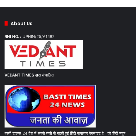
About Us
RNI NO. :
UPHIN/25/A1482
VEDANT TIMES
द्वारा संचालित
बस्ती टाइम्स 24 देश में सबसे तेजी से बढ़ती हुई हिंदी समाचार वेबसाइट है। जो हिंदी न्यूज