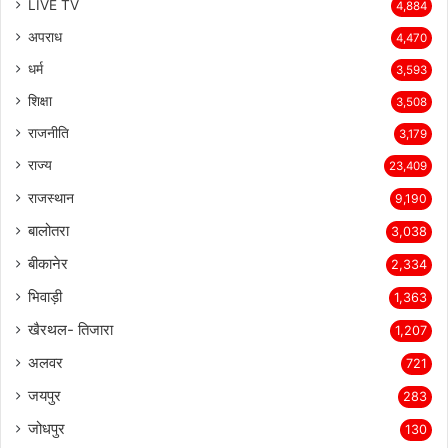
LIVE TV
4,884
अपराध
4,470
धर्म
3,593
शिक्षा
3,508
राजनीति
3,179
राज्य
23,409
राजस्थान
9,190
बालोतरा
3,038
बीकानेर
2,334
भिवाड़ी
1,363
खैरथल- तिजारा
1,207
अलवर
721
जयपुर
283
जोधपुर
130