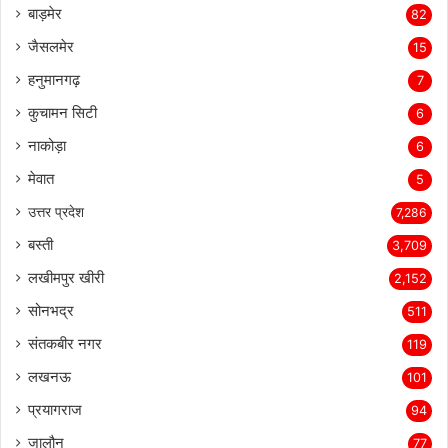
बाड़मेर
82
जैसलमेर
15
हनुमानगढ़
7
कुचामन सिटी
6
नाकोड़ा
6
मेवात
5
उत्तर प्रदेश
7,286
बस्ती
3,709
लखीमपुर खीरी
2,152
सोनभद्र
511
संतकबीर नगर
119
लखनऊ
101
प्रयागराज
94
जालौन
77