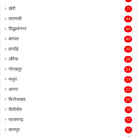
खेरी
71
वाराणसी
44
सिद्धार्थनगर
40
बागपत
40
हरदोई
30
औरैया
28
गोरखपुर
24
मथुरा
24
आगरा
22
फिरोजाबाद
20
पीलीभीत
19
प्रतापगढ़
12
कानपुर
12