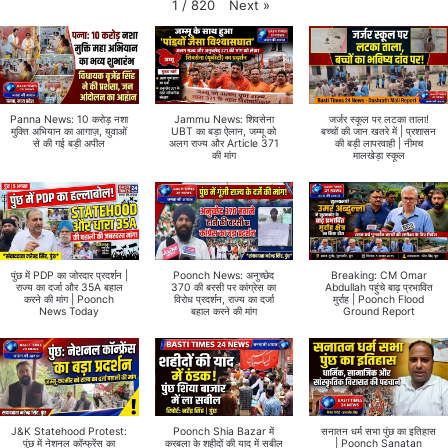
Next
»
1
/
820
Panna News: 10 करोड़ नशा
Jammu News: शिवसेना
जर्जर स्कूल पर लटका ताला!
मुक्ति अभियान का आगाज़, युवाओं
UBT का बड़ा ऐलान, जम्मू को
बच्चों की जान खतरे में | प्रशासन
से की गई बड़ी अपील
अलग राज्य और Article 371
की बड़ी लापरवाही | नीमच
की मांग
मालखेड़ा स्कूल
पुंछ में PDP का जोरदार प्रदर्शन |
Poonch News: अनुच्छेद
Breaking: CM Omar
राज्य का दर्जा और 35A बहाल
370 की बरसी पर कांग्रेस का
Abdullah पहुंचे बाढ़ प्रभावित
करने की मांग | Poonch
विरोध प्रदर्शन, राज्य का दर्जा
मुर्राह | Poonch Flood
News Today
बहाल करने की मांग
Ground Report
J&K Statehood Protest:
Poonch Shia Bazar में
सनातन धर्म सभा पुंछ का इतिहास
पुंछ में नेशनल कॉन्फ्रेंस का
करबला के शहीदों की याद में सबील
| Poonch Sanatan