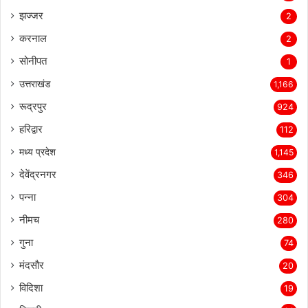
झज्जर
2
करनाल
2
सोनीपत
1
उत्तराखंड
1,166
रूद्रपुर
924
हरिद्वार
112
मध्य प्रदेश
1,145
देवेंद्रनगर
346
पन्ना
304
नीमच
280
गुना
74
मंदसौर
20
विदिशा
19