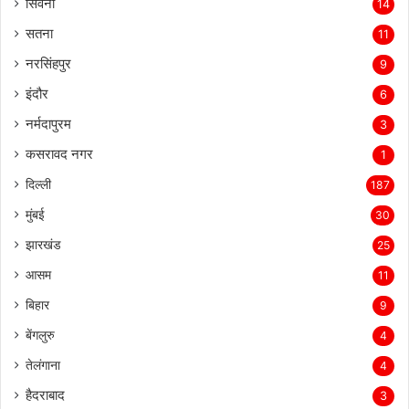
सिवनी
14
सतना
11
नरसिंहपुर
9
इंदौर
6
नर्मदापुरम
3
कसरावद नगर
1
दिल्ली
187
मुंबई
30
झारखंड
25
आसम
11
बिहार
9
बेंगलुरु
4
तेलंगाना
4
हैदराबाद
3