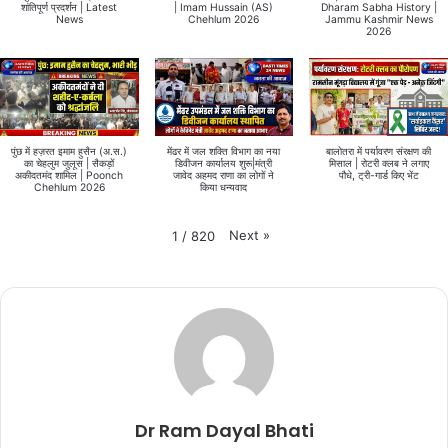
शांतिपूर्ण प्रदर्शन | Latest
| Imam Hussain (AS)
Dharam Sabha History |
News
Chehlum 2026
Jammu Kashmir News
2026
पुंछ में हज़रत इमाम हुसैन (अ.स.)
मेंढर में जल शक्ति विभाग का नया
बालोतरा में पर्यावरण संरक्षण की
का चेहलुम जुलूस | सैकड़ों
डिवीजन कार्यालय शुरू|मंत्री
मिसाल | रोटरी क्लब ने लगाए
अकीदतमंद शामिल | Poonch
जावेद अहमद राणा का लोगों ने
पौधे, ट्री-गार्ड किए भेंट
Chehlum 2026
किया धन्यवाद
Next
»
1
/
820
Dr Ram Dayal Bhati