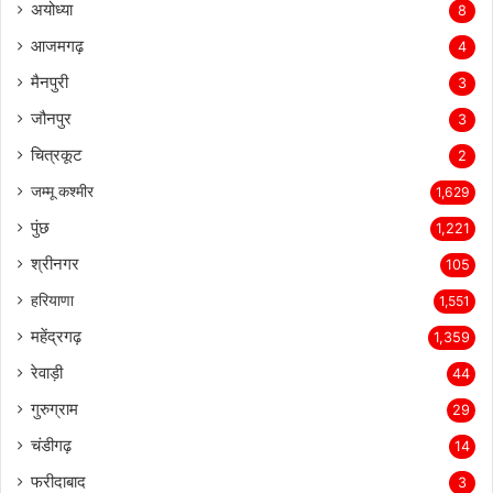
अयोध्या
8
आजमगढ़
4
मैनपुरी
3
जौनपुर
3
चित्रकूट
2
जम्मू कश्मीर
1,629
पुंछ
1,221
श्रीनगर
105
हरियाणा
1,551
महेंद्रगढ़
1,359
रेवाड़ी
44
गुरुग्राम
29
चंडीगढ़
14
फरीदाबाद
3