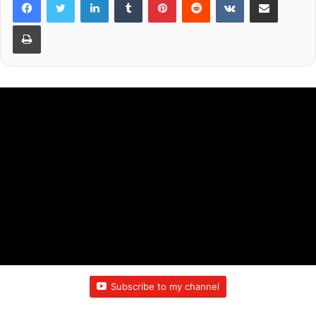
k
Print
Subscribe to my channel