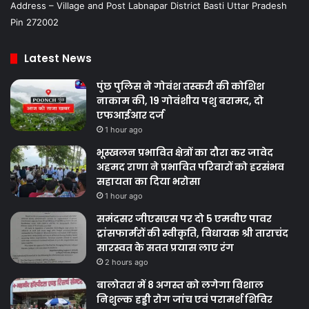
Address – Village and Post Labnapar District Basti Uttar Pradesh
Pin 272002
Latest News
पुंछ पुलिस ने गोवंश तस्करी की कोशिश
नाकाम की, 19 गोवंशीय पशु बरामद, दो
एफआईआर दर्ज
1 hour ago
भूस्खलन प्रभावित क्षेत्रों का दौरा कर जावेद
अहमद राणा ने प्रभावित परिवारों को हरसंभव
सहायता का दिया भरोसा
1 hour ago
समंदसर जीएसएस पर दो 5 एमवीए पावर
ट्रांसफार्मरों की स्वीकृति, विधायक श्री ताराचंद
सारस्वत के सतत प्रयास लाए रंग
2 hours ago
बालोतरा में 8 अगस्त को लगेगा विशाल
निशुल्क हड्डी रोग जांच एवं परामर्श शिविर