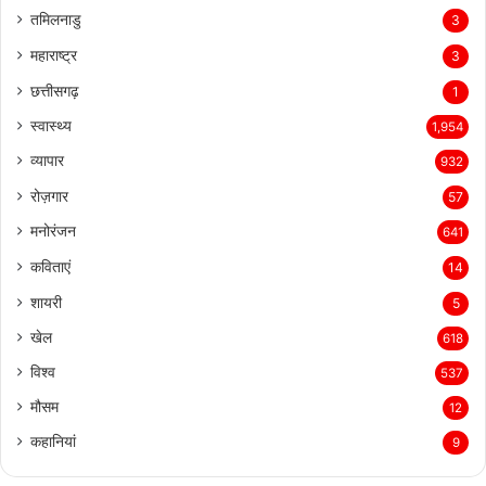
तमिलनाडु
3
महाराष्ट्र
3
छत्तीसगढ़
1
स्वास्थ्य
1,954
व्यापार
932
रोज़गार
57
मनोरंजन
641
कविताएं
14
शायरी
5
खेल
618
विश्व
537
मौसम
12
कहानियां
9