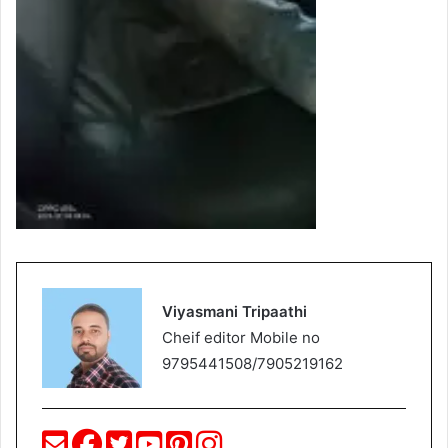
Viyasmani Tripaathi
Cheif editor Mobile no
9795441508/7905219162