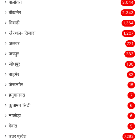
बालोतरा
3,044
बीकानेर
2,343
भिवाड़ी
1,364
खैरथल- तिजारा
1,207
अलवर
721
जयपुर
283
जोधपुर
130
बाड़मेर
82
जैसलमेर
15
हनुमानगढ़
7
कुचामन सिटी
6
नाकोड़ा
6
मेवात
5
उत्तर प्रदेश
7,292