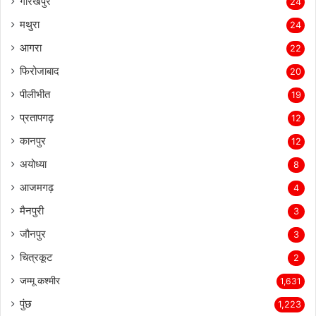
गोरखपुर
24
मथुरा
24
आगरा
22
फिरोजाबाद
20
पीलीभीत
19
प्रतापगढ़
12
कानपुर
12
अयोध्या
8
आजमगढ़
4
मैनपुरी
3
जौनपुर
3
चित्रकूट
2
जम्मू कश्मीर
1,631
पुंछ
1,223