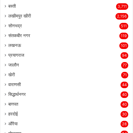
बस्ती
3,711
लखीमपुर खीरी
2,156
सोनभद्र
511
संतकबीर नगर
119
लखनऊ
101
प्रयागराज
94
जालौन
77
खेरी
71
वाराणसी
44
सिद्धार्थनगर
40
बागपत
40
हरदोई
30
औरैया
28