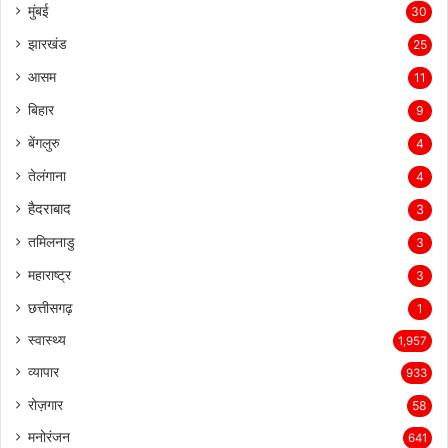
मुंबई
30
झारखंड
25
आसम
11
बिहार
9
बेंगलुरु
4
तेलंगाना
4
हैदराबाद
3
तमिलनाडु
3
महाराष्ट्र
3
छत्तीसगढ़
1
स्वास्थ्य
1,957
व्यापार
933
रोज़गार
58
मनोरंजन
641