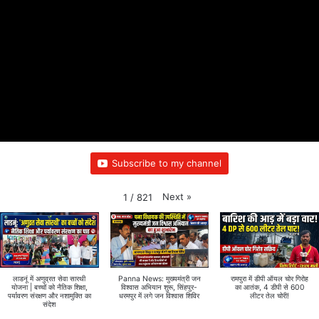
Subscribe to my channel
Next
»
1
/
821
लाडनूं में अणुव्रत सेवा सारथी
Panna News: मुख्यमंत्री जन
रामपुरा में डीपी ऑयल चोर गिरोह
योजना | बच्चों को नैतिक शिक्षा,
विश्वास अभियान शुरू, सिंहपुर-
का आतंक, 4 डीपी से 600
पर्यावरण संरक्षण और नशामुक्ति का
धरमपुर में लगे जन विश्वास शिविर
लीटर तेल चोरी!
संदेश