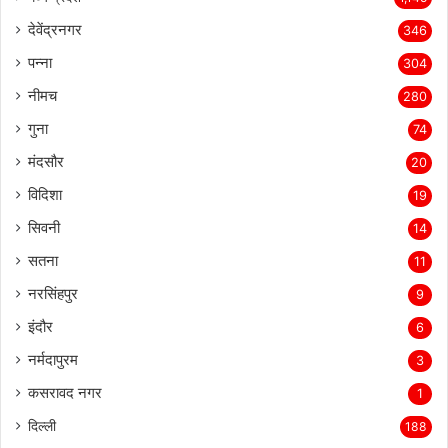
देवेंद्रनगर
346
पन्ना
304
नीमच
280
गुना
74
मंदसौर
20
विदिशा
19
सिवनी
14
सतना
11
नरसिंहपुर
9
इंदौर
6
नर्मदापुरम
3
कसरावद नगर
1
दिल्ली
188