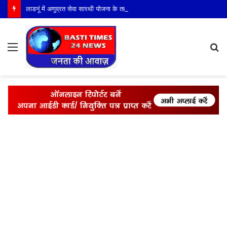
लाडनूं में अणुव्रत सेवा सारथी योजना के तहत बच्चों को नैतिक शिक्षा व पर्यावरण संरक्षण का दिया संदेश
Menu
S
fo