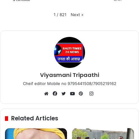
Next
»
1
/
821
Viyasmani Tripaathi
Cheif editor Mobile no 9795441508/7905219162
Instagram
Website
Facebook
Twitter
YouTube
Pinterest
Related Articles