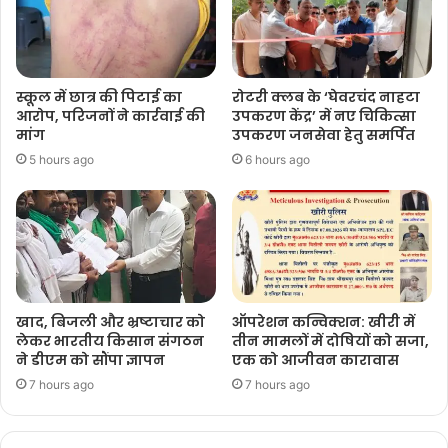
स्कूल में छात्र की पिटाई का
रोटरी क्लब के ‘घेवरचंद नाहटा
आरोप, परिजनों ने कार्रवाई की
उपकरण केंद्र’ में नए चिकित्सा
मांग
उपकरण जनसेवा हेतु समर्पित
5 hours ago
6 hours ago
खाद, बिजली और भ्रष्टाचार को
ऑपरेशन कन्विक्शन: खीरी में
लेकर भारतीय किसान संगठन
तीन मामलों में दोषियों को सजा,
ने डीएम को सौंपा ज्ञापन
एक को आजीवन कारावास
7 hours ago
7 hours ago