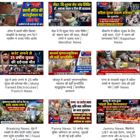
हरैया में काली मंदिर विवाद!
मेंढर में निःशुल्क नेत्र जांच शिविर |
बीकानेर में महिला सुरक्षा के लिए
समझौते के बावजूद लगा गेट?
डॉ. शबाना खान की पहल, सैकड़ों
बड़ी पहल, IGP ने रवाना की
ग्रामीण ने लगाए गंभीर आरोप
लोगों ने उठाया लाभ |
जागरूकता रैली | Rajasthan
Mendhar News
News
पुंछ में करंट लगने से 25 वर्षीय
जोधपुर में आचार्य गुणरत्नसूरीश्वर
पन्ना के सरकारी स्कूल में दलित
युवक की दर्दनाक मौत | Mohd
महाराज की 6वीं पुण्यतिथि
बच्चों से भेदभाव? जांच की उठी
Fareed Electrocuted |
श्रद्धापूर्वक मनाई | आयम्बिल
मांग | MP News
Poonch News
आराधना
Breaking News: पुंछ में
Panna News: 10 करोड़ नशा
Jammu News: शिवसेना
तबाही के बीच मंत्री जावेद अहमद
मुक्ति अभियान का आगाज़, युवाओं
UBT का बड़ा ऐलान, जम्मू को
राणा पहुंचे प्रभावित गांव | Flood
से की गई बड़ी अपील
अलग राज्य और Article 371
& Landslide
की मांग