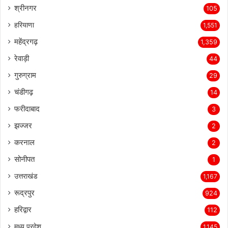
श्रीनगर
105
हरियाणा
1,551
महेंद्रगढ़
1,359
रेवाड़ी
44
गुरुग्राम
29
चंडीगढ़
14
फरीदाबाद
3
झज्जर
2
करनाल
2
सोनीपत
1
उत्तराखंड
1,167
रूद्रपुर
924
हरिद्वार
112
मध्य प्रदेश
1,145