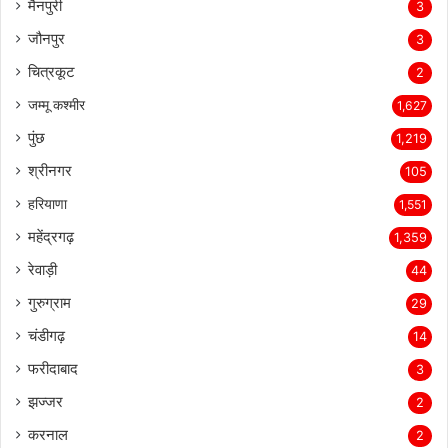
मैनपुरी
3
जौनपुर
3
चित्रकूट
2
जम्मू कश्मीर
1,627
पुंछ
1,219
श्रीनगर
105
हरियाणा
1,551
महेंद्रगढ़
1,359
रेवाड़ी
44
गुरुग्राम
29
चंडीगढ़
14
फरीदाबाद
3
झज्जर
2
करनाल
2