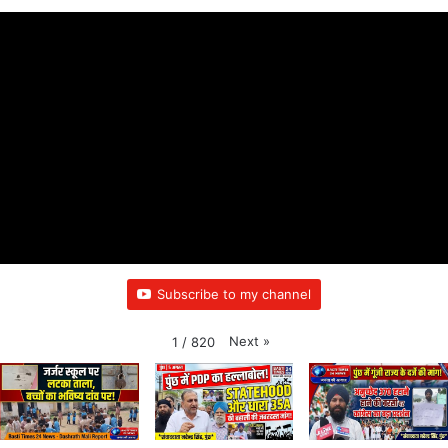
Subscribe to my channel
Next
»
1
/
820