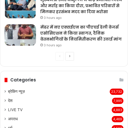
और मर्राह का किया दौरा, प्रभावित परिवारों से
मिलकर हरसंभव मदद का दिया भरोसा
3 hours ago
मेंढर में नए एक्सईएन का पीएचई डेली वेजर्स
एसोसिएशन ने किया स्वागत, दैनिक
वेतनभोगियों के नियमितीकरण की उठाई मांग
3 hours ago
Previous
Next
page
page
Categories
ब्रेकिंग न्यूज़
23,732
देश
7,995
LIVE TV
4,883
अपराध
4,469