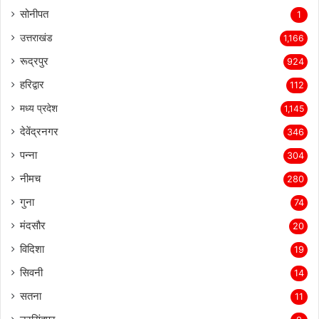
सोनीपत
1
उत्तराखंड
1,166
रूद्रपुर
924
हरिद्वार
112
मध्य प्रदेश
1,145
देवेंद्रनगर
346
पन्ना
304
नीमच
280
गुना
74
मंदसौर
20
विदिशा
19
सिवनी
14
सतना
11