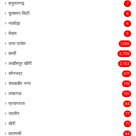
हनुमानगढ़
7
कुचामन सिटी
6
नाकोड़ा
6
मेवात
5
उत्तर प्रदेश
7,286
बस्ती
3,709
लखीमपुर खीरी
2,152
सोनभद्र
511
संतकबीर नगर
119
लखनऊ
101
प्रयागराज
94
जालौन
77
खेरी
71
वाराणसी
44