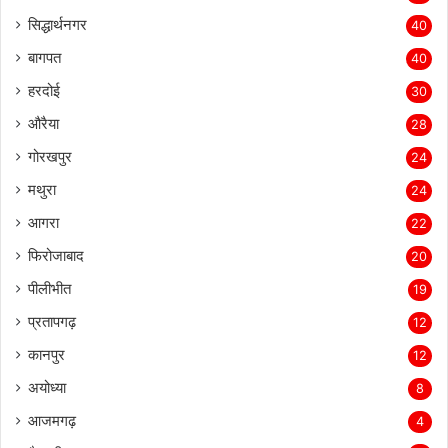
सिद्धार्थनगर
40
बागपत
40
हरदोई
30
औरैया
28
गोरखपुर
24
मथुरा
24
आगरा
22
फिरोजाबाद
20
पीलीभीत
19
प्रतापगढ़
12
कानपुर
12
अयोध्या
8
आजमगढ़
4