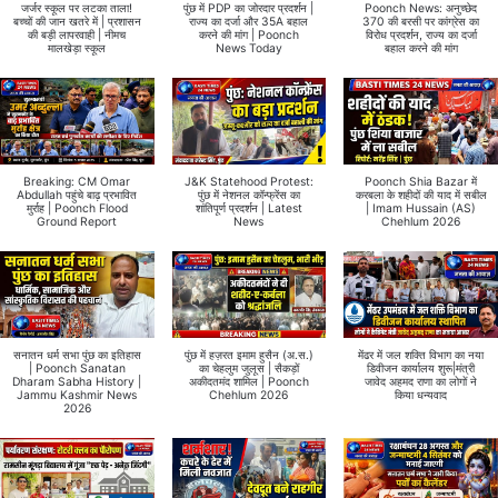
जर्जर स्कूल पर लटका ताला!
पुंछ में PDP का जोरदार प्रदर्शन |
Poonch News: अनुच्छेद
बच्चों की जान खतरे में | प्रशासन
राज्य का दर्जा और 35A बहाल
370 की बरसी पर कांग्रेस का
की बड़ी लापरवाही | नीमच
करने की मांग | Poonch
विरोध प्रदर्शन, राज्य का दर्जा
मालखेड़ा स्कूल
News Today
बहाल करने की मांग
Breaking: CM Omar
J&K Statehood Protest:
Poonch Shia Bazar में
Abdullah पहुंचे बाढ़ प्रभावित
पुंछ में नेशनल कॉन्फ्रेंस का
करबला के शहीदों की याद में सबील
मुर्राह | Poonch Flood
शांतिपूर्ण प्रदर्शन | Latest
| Imam Hussain (AS)
Ground Report
News
Chehlum 2026
सनातन धर्म सभा पुंछ का इतिहास
पुंछ में हज़रत इमाम हुसैन (अ.स.)
मेंढर में जल शक्ति विभाग का नया
| Poonch Sanatan
का चेहलुम जुलूस | सैकड़ों
डिवीजन कार्यालय शुरू|मंत्री
Dharam Sabha History |
अकीदतमंद शामिल | Poonch
जावेद अहमद राणा का लोगों ने
Jammu Kashmir News
Chehlum 2026
किया धन्यवाद
2026