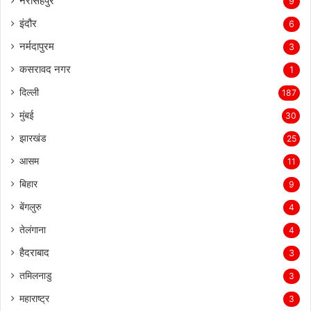
नरसिंहपुर
9
इंदौर
6
नर्मदापुरम
3
कसरावद नगर
1
दिल्ली
187
मुंबई
30
झारखंड
25
आसम
11
बिहार
9
बेंगलुरु
4
तेलंगाना
4
हैदराबाद
3
तमिलनाडु
3
महाराष्ट्र
3