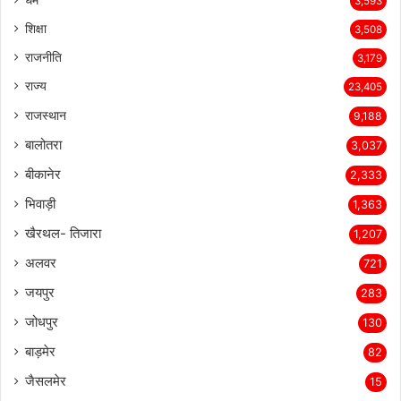
धर्म
3,593
शिक्षा
3,508
राजनीति
3,179
राज्य
23,405
राजस्थान
9,188
बालोतरा
3,037
बीकानेर
2,333
भिवाड़ी
1,363
खैरथल- तिजारा
1,207
अलवर
721
जयपुर
283
जोधपुर
130
बाड़मेर
82
जैसलमेर
15