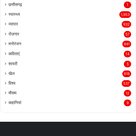
छत्तीसगढ़
1
स्वास्थ्य
1,953
व्यापार
932
रोज़गार
57
मनोरंजन
641
कविताएं
14
शायरी
5
खेल
618
विश्व
537
मौसम
12
कहानियां
9