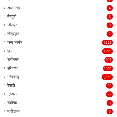
अयोध्या
8
आजमगढ़
4
मैनपुरी
3
जौनपुर
3
चित्रकूट
2
जम्मू कश्मीर
1,629
पुंछ
1,221
श्रीनगर
105
हरियाणा
1,551
महेंद्रगढ़
1,359
रेवाड़ी
44
गुरुग्राम
29
चंडीगढ़
14