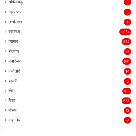
हैदराबाद
3
तमिलनाडु
3
महाराष्ट्र
3
छत्तीसगढ़
1
स्वास्थ्य
1,954
व्यापार
932
रोज़गार
57
मनोरंजन
641
कविताएं
14
शायरी
5
खेल
618
विश्व
537
मौसम
12
कहानियां
9