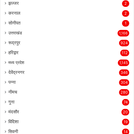
फरीदाबाद
3
झज्जर
2
करनाल
2
सोनीपत
1
उत्तराखंड
1,166
रूद्रपुर
924
हरिद्वार
112
मध्य प्रदेश
1,145
देवेंद्रनगर
346
पन्ना
304
नीमच
280
गुना
74
मंदसौर
20
विदिशा
19