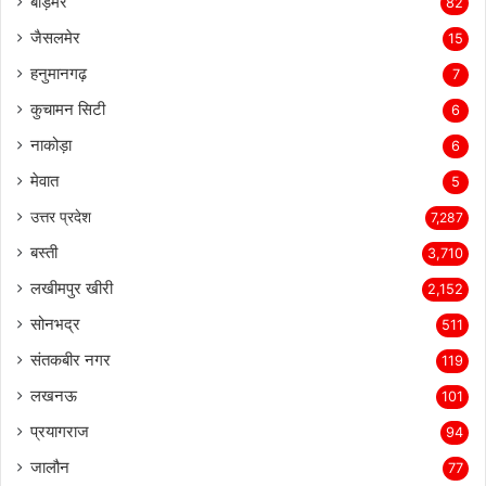
130
बाड़मेर
82
जैसलमेर
15
हनुमानगढ़
7
कुचामन सिटी
6
नाकोड़ा
6
मेवात
5
उत्तर प्रदेश
7,287
बस्ती
3,710
लखीमपुर खीरी
2,152
सोनभद्र
511
संतकबीर नगर
119
लखनऊ
101
प्रयागराज
94