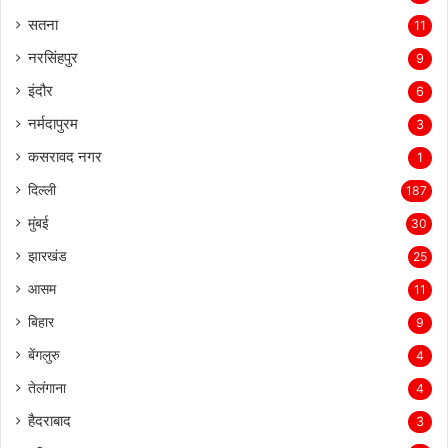
सिवनी
14
सतना
11
नरसिंहपुर
9
इंदौर
6
नर्मदापुरम
3
कसरावद नगर
1
दिल्ली
187
मुंबई
30
झारखंड
25
आसम
11
बिहार
9
बेंगलुरु
4
तेलंगाना
4