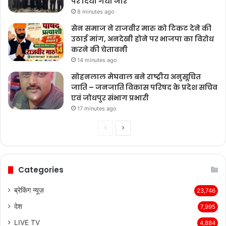
कार्यकारिणी बैठक संपन्न, संगठन सुदृढ़ीकरण
पर दिया गया जोर
8 minutes ago
सेन समाज ने राजवीर मारु को टिकट देने की
उठाई मांग, अनदेखी होने पर भाजपा का विरोध
करने की चेतावनी
14 minutes ago
सोहनलाल मेघवाल बने राष्ट्रीय अनुसूचित
जाति – जनजाति विकास परिषद के प्रदेश सचिव
एवं जोधपुर संभाग प्रभारी
17 minutes ago
Previous
Next
page
page
Categories
ब्रेकिंग न्यूज़
23,746
देश
7,995