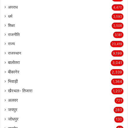
LIVE TV
4,884
अपराध
4,470
धर्म
3,593
शिक्षा
3,508
राजनीति
3,181
राज्य
23,419
राजस्थान
9,199
बालोतरा
3,041
बीकानेर
2,339
भिवाड़ी
1,364
खैरथल- तिजारा
1,207
अलवर
721
जयपुर
283
जोधपुर