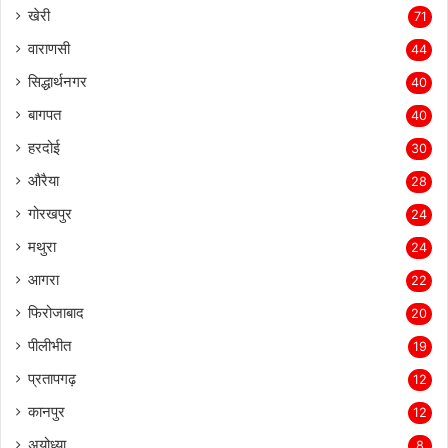
जालौन
77
खेरी
71
वाराणसी
44
सिद्धार्थनगर
40
बागपत
40
हरदोई
30
औरैया
28
गोरखपुर
24
मथुरा
24
आगरा
22
फिरोजाबाद
20
पीलीभीत
19
प्रतापगढ़
12
कानपुर
12