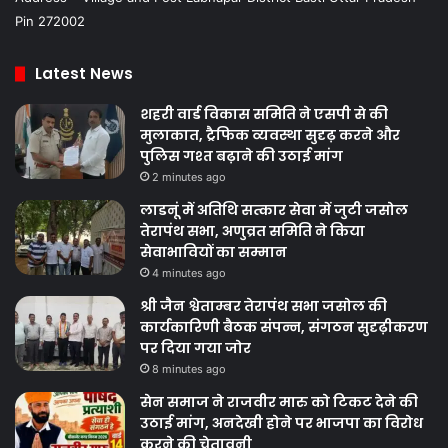
Mobile No. – +91 9795441508, 7905219162
Address – Village and Post Labnapar District Basti Uttar Pradesh
Pin 272002
Latest News
शहरी वार्ड विकास समिति ने एसपी से की
मुलाकात, ट्रैफिक व्यवस्था सुदृढ़ करने और
पुलिस गश्त बढ़ाने की उठाई मांग
2 minutes ago
लाडनूं में अतिथि सत्कार सेवा में जुटी जसोल
तेरापंथ सभा, अणुव्रत समिति ने किया
सेवाभावियों का सम्मान
4 minutes ago
श्री जैन श्वेताम्बर तेरापंथ सभा जसोल की
कार्यकारिणी बैठक संपन्न, संगठन सुदृढ़ीकरण
पर दिया गया जोर
8 minutes ago
सेन समाज ने राजवीर मारु को टिकट देने की