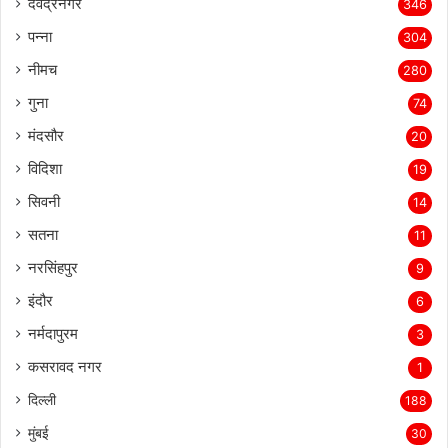
देवेंद्रनगर
346
पन्ना
304
नीमच
280
गुना
74
मंदसौर
20
विदिशा
19
सिवनी
14
सतना
11
नरसिंहपुर
9
इंदौर
6
नर्मदापुरम
3
कसरावद नगर
1
दिल्ली
188
मुंबई
30