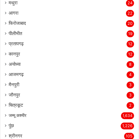
मथुरा
24
आगरा
22
फिरोजाबाद
20
पीलीभीत
19
प्रतापगढ़
12
कानपुर
12
अयोध्या
8
आजमगढ़
4
मैनपुरी
3
जौनपुर
3
चित्रकूट
2
जम्मू कश्मीर
1,634
पुंछ
1,226
श्रीनगर
105