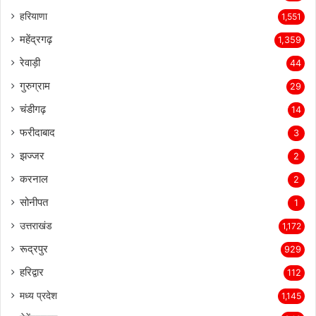
हरियाणा
1,551
महेंद्रगढ़
1,359
रेवाड़ी
44
गुरुग्राम
29
चंडीगढ़
14
फरीदाबाद
3
झज्जर
2
करनाल
2
सोनीपत
1
उत्तराखंड
1,172
रूद्रपुर
929
हरिद्वार
112
मध्य प्रदेश
1,145