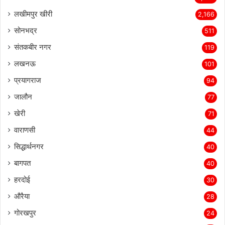
लखीमपुर खीरी
2,166
सोनभद्र
511
संतकबीर नगर
119
लखनऊ
101
प्रयागराज
94
जालौन
77
खेरी
71
वाराणसी
44
सिद्धार्थनगर
40
बागपत
40
हरदोई
30
औरैया
28
गोरखपुर
24