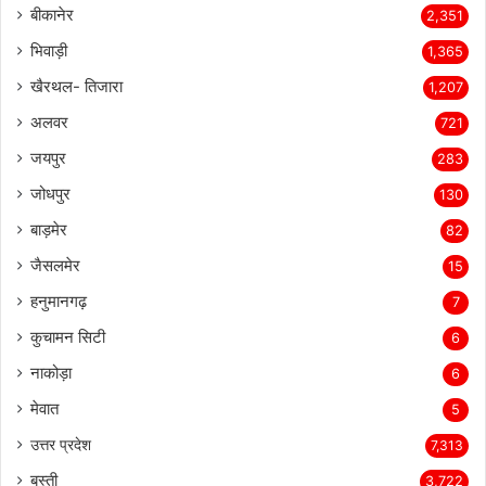
बीकानेर
2,351
भिवाड़ी
1,365
खैरथल- तिजारा
1,207
अलवर
721
जयपुर
283
जोधपुर
130
बाड़मेर
82
जैसलमेर
15
हनुमानगढ़
7
कुचामन सिटी
6
नाकोड़ा
6
मेवात
5
उत्तर प्रदेश
7,313
बस्ती
3,722