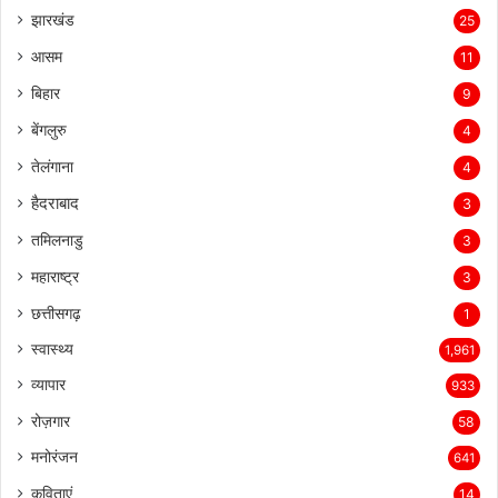
झारखंड
25
आसम
11
बिहार
9
बेंगलुरु
4
तेलंगाना
4
हैदराबाद
3
तमिलनाडु
3
महाराष्ट्र
3
छत्तीसगढ़
1
स्वास्थ्य
1,961
व्यापार
933
रोज़गार
58
मनोरंजन
641
कविताएं
14