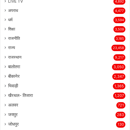
LIVE TV
4,892
अपराध
4,477
धर्म
3,594
शिक्षा
3,509
राजनीति
3,185
राज्य
23,458
राजस्थान
9,217
बालोतरा
3,050
बीकानेर
2,347
भिवाड़ी
1,365
खैरथल- तिजारा
1,207
अलवर
721
जयपुर
283
जोधपुर
130