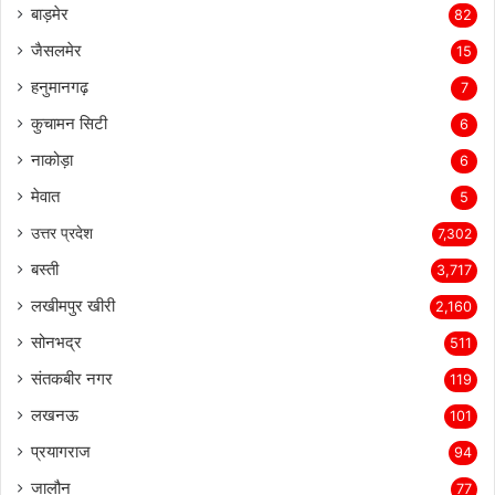
बाड़मेर
82
जैसलमेर
15
हनुमानगढ़
7
कुचामन सिटी
6
नाकोड़ा
6
मेवात
5
उत्तर प्रदेश
7,302
बस्ती
3,717
लखीमपुर खीरी
2,160
सोनभद्र
511
संतकबीर नगर
119
लखनऊ
101
प्रयागराज
94
जालौन
77