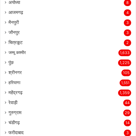
अयोध्या
8
आजमगढ़
4
मैनपुरी
3
जौनपुर
3
चित्रकूट
2
जम्मू कश्मीर
1,633
पुंछ
1,225
श्रीनगर
105
हरियाणा
1,551
महेंद्रगढ़
1,359
रेवाड़ी
44
गुरुग्राम
29
चंडीगढ़
14
फरीदाबाद
3