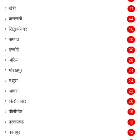
खेरी
71
वाराणसी
44
सिद्धार्थनगर
40
बागपत
40
हरदोई
30
औरैया
28
गोरखपुर
24
मथुरा
24
आगरा
22
फिरोजाबाद
20
पीलीभीत
19
प्रतापगढ़
12
कानपुर
12