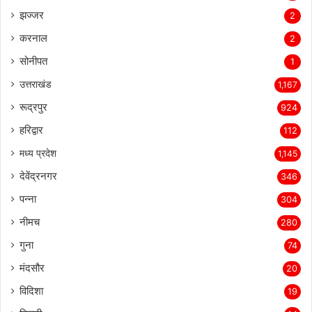
झज्जर
2
करनाल
2
सोनीपत
1
उत्तराखंड
1,167
रूद्रपुर
924
हरिद्वार
112
मध्य प्रदेश
1,145
देवेंद्रनगर
346
पन्ना
304
नीमच
280
गुना
74
मंदसौर
20
विदिशा
19