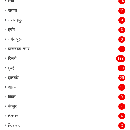
सिवनी
14
सतना
11
नरसिंहपुर
9
इंदौर
6
नर्मदापुरम
3
कसरावद नगर
1
दिल्ली
188
मुंबई
30
झारखंड
25
आसम
11
बिहार
9
बेंगलुरु
4
तेलंगाना
4
हैदराबाद
3