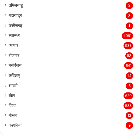
तमिलनाडु
3
महाराष्ट्र
3
छत्तीसगढ़
1
स्वास्थ्य
1,961
व्यापार
933
रोज़गार
58
मनोरंजन
641
कविताएं
14
शायरी
5
खेल
620
विश्व
538
मौसम
12
कहानियां
9