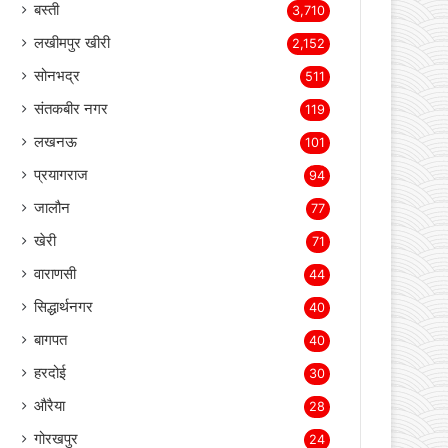
बस्ती
3,710
लखीमपुर खीरी
2,152
सोनभद्र
511
संतकबीर नगर
119
लखनऊ
101
प्रयागराज
94
जालौन
77
खेरी
71
वाराणसी
44
सिद्धार्थनगर
40
बागपत
40
हरदोई
30
औरैया
28
गोरखपुर
24