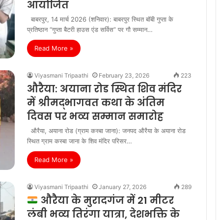
आयोजित
बाबरपुर, 14 मार्च 2026 (शनिवार): बाबरपुर स्थित बॉबी गुप्ता के
प्रतिष्ठान “गुप्ता बैटरी हाउस एंड सर्विस” पर गौ सम्मान…
Read More »
Viyasmani Tripaathi
February 23, 2026
223
औरैया: अयाना रोड स्थित शिव मंदिर
में श्रीमद्भागवत कथा के अंतिम
दिवस पर भव्य सम्मान समारोह
औरैया, अयाना रोड (ग्राम कस्बा जाना): जनपद औरैया के अयाना रोड
स्थित ग्राम कस्बा जाना के शिव मंदिर परिसर…
Read More »
Viyasmani Tripaathi
January 27, 2026
289
औरैया के मुरादगंज में 21 मीटर
लंबी भव्य तिरंगा यात्रा, देशभक्ति के