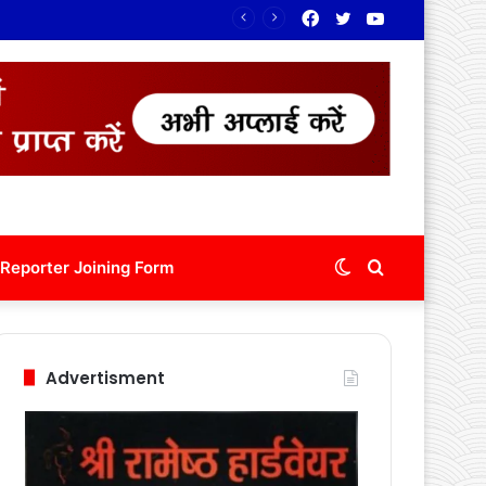
Facebook
Twitter
YouTube
Switch
Search
Reporter Joining Form
skin
for
Advertisment