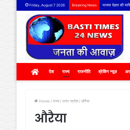
भाजपा देहात की मासि
Friday, August 7 2026
Breaking News
होम
देश
राज्य
राजनीति
ब्रेकिंग न्यूज़
अप
Home
/
राज्य
/
उत्तर प्रदेश
/
औरैया
औरैया