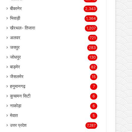
बीकानेर
2,343
भिवाड़ी
1,364
खैरथल- तिजारा
1,207
अलवर
721
जयपुर
283
जोधपुर
130
बाड़मेर
82
जैसलमेर
15
हनुमानगढ़
7
कुचामन सिटी
6
नाकोड़ा
6
मेवात
5
उत्तर प्रदेश
7,287