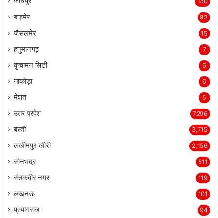
जोधपुर
130
बाड़मेर
82
जैसलमेर
15
हनुमानगढ़
7
कुचामन सिटी
6
नाकोड़ा
6
मेवात
5
उत्तर प्रदेश
7,296
बस्ती
3,715
लखीमपुर खीरी
2,156
सोनभद्र
511
संतकबीर नगर
119
लखनऊ
101
प्रयागराज
94