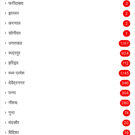
फरीदाबाद
3
झज्जर
2
करनाल
2
सोनीपत
1
उत्तराखंड
1,167
रूद्रपुर
924
हरिद्वार
112
मध्य प्रदेश
1,145
देवेंद्रनगर
346
पन्ना
304
नीमच
280
गुना
74
मंदसौर
20