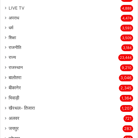
देश
7,997
LIVE TV
4,888
अपराध
4,474
धर्म
3,593
शिक्षा
3,509
राजनीति
3,184
राज्य
23,444
राजस्थान
9,210
बालोतरा
3,046
बीकानेर
2,345
भिवाड़ी
1,364
खैरथल- तिजारा
1,207
अलवर
721
जयपुर
283