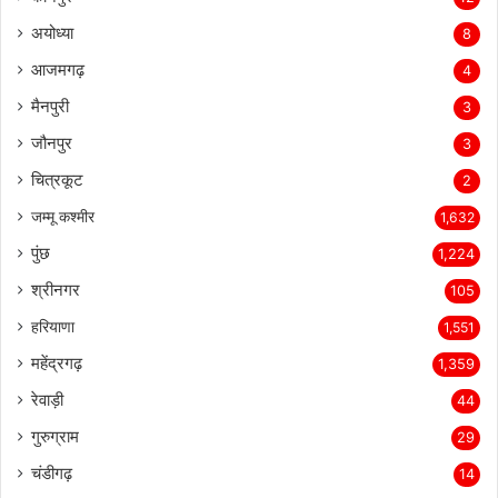
कानपुर
12
अयोध्या
8
आजमगढ़
4
मैनपुरी
3
जौनपुर
3
चित्रकूट
2
जम्मू कश्मीर
1,632
पुंछ
1,224
श्रीनगर
105
हरियाणा
1,551
महेंद्रगढ़
1,359
रेवाड़ी
44
गुरुग्राम
29
चंडीगढ़
14