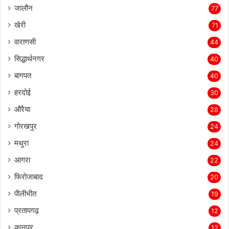
जालौन
77
खेरी
71
वाराणसी
44
सिद्धार्थनगर
40
बागपत
40
हरदोई
30
औरैया
28
गोरखपुर
24
मथुरा
24
आगरा
22
फिरोजाबाद
20
पीलीभीत
19
प्रतापगढ़
12