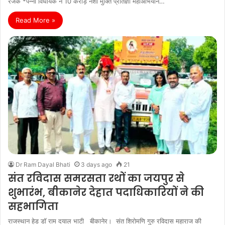
रजक *पन्ना विधायक ने 10 करोड़ नशा मुक्ति प्रतिज्ञा महाअभियान…
Read More »
Dr Ram Dayal Bhati
3 days ago
21
संत रविदास समरसता रथों का जयपुर से
शुभारंभ, बीकानेर देहात पदाधिकारियों ने की
सहभागिता
राजस्थान हेड डॉ राम दयाल भाटी बीकानेर। संत शिरोमणि गुरु रविदास महाराज की