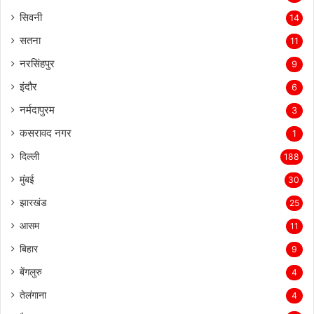
विदिशा
19
सिवनी
14
सतना
11
नरसिंहपुर
9
इंदौर
6
नर्मदापुरम
3
कसरावद नगर
1
दिल्ली
188
मुंबई
30
झारखंड
25
आसम
11
बिहार
9
बेंगलुरु
4
तेलंगाना
4