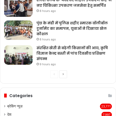
रोटरी क्लब के ‘घेवरचंद नाहटा उपकरण केंद्र’ में
नए चिकित्सा उपकरण जनसेवा हेतु समर्पित
8 hours ago
पुंछ के मंडी में पुलिस शहीद स्मारक वॉलीबॉल
टूर्नामेंट का समापन, युवाओं ने दिखाया खेल
कौशल
8 hours ago
संरक्षित खेती से बढ़ेगी किसानों की आय, कृषि
विज्ञान केन्द्र बस्ती में पांच दिवसीय प्रशिक्षण
संपन्न
9 hours ago
Previous
Next
page
page
Categories
ब्रेकिंग न्यूज़
23,771