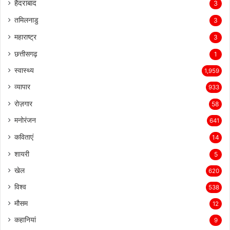
हैदराबाद
3
तमिलनाडु
3
महाराष्ट्र
3
छत्तीसगढ़
1
स्वास्थ्य
1,959
व्यापार
933
रोज़गार
58
मनोरंजन
641
कविताएं
14
शायरी
5
खेल
620
विश्व
538
मौसम
12
कहानियां
9