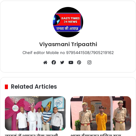
Viyasmani Tripaathi
Cheif editor Mobile no 9795441508/7905219162
Instagram
Website
Facebook
Twitter
YouTube
Pinterest
Related Articles