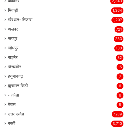
बीकानेर
2,343
भिवाड़ी
1,364
खैरथल- तिजारा
1,207
अलवर
721
जयपुर
283
जोधपुर
130
बाड़मेर
82
जैसलमेर
15
हनुमानगढ़
7
कुचामन सिटी
6
नाकोड़ा
6
मेवात
5
उत्तर प्रदेश
7,289
बस्ती
3,710