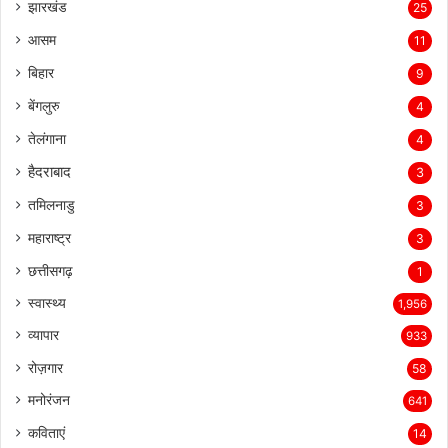
झारखंड
25
आसम
11
बिहार
9
बेंगलुरु
4
तेलंगाना
4
हैदराबाद
3
तमिलनाडु
3
महाराष्ट्र
3
छत्तीसगढ़
1
स्वास्थ्य
1,956
व्यापार
933
रोज़गार
58
मनोरंजन
641
कविताएं
14