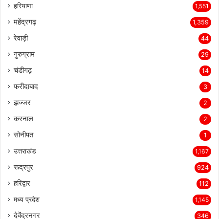
हरियाणा
1,551
महेंद्रगढ़
1,359
रेवाड़ी
44
गुरुग्राम
29
चंडीगढ़
14
फरीदाबाद
3
झज्जर
2
करनाल
2
सोनीपत
1
उत्तराखंड
1,167
रूद्रपुर
924
हरिद्वार
112
मध्य प्रदेश
1,145
देवेंद्रनगर
346