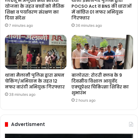
लाडनूं में अणुव्रत सेवा सारथी
थाना ईसानगर पुलिस द्वारा
योजना के तहत बच्चों को नैतिक
POCSO Act व BNS की धाराओं
शिक्षा व पर्यावरण संरक्षण का
में वांछित 01 नफर अभियुक्त
दिया संदेश
गिरफ्तार
7 minutes ago
36 minutes ago
थाना मैलानी पुलिस द्वारा सघन
बालोतरा: रोटरी क्लब के 9
चेकिंग/अभियान के तहत 12
दिवसीय विशाल आयुर्वेद
नफर वारंटी अभियुक्त गिरफ्तार
एक्यूप्रेशर चिकित्सा शिविर का
शुभारंभ
38 minutes ago
2 hours ago
Advertisment