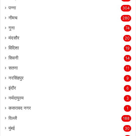
पन्ना
304
नीमच
280
गुना
74
मंदसौर
20
विदिशा
19
सिवनी
14
सतना
11
नरसिंहपुर
9
इंदौर
6
नर्मदापुरम
3
कसरावद नगर
1
दिल्ली
188
मुंबई
30