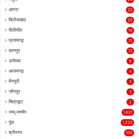
आगरा
22
फिरोजाबाद
20
पीलीभीत
19
प्रतापगढ़
12
कानपुर
12
अयोध्या
8
आजमगढ़
4
मैनपुरी
3
जौनपुर
3
चित्रकूट
2
जम्मू कश्मीर
1,631
पुंछ
1,223
श्रीनगर
105