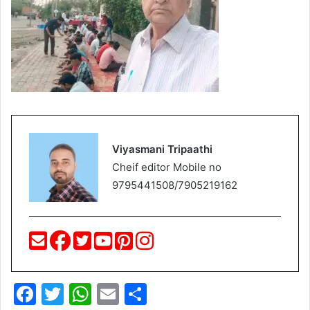
Viyasmani Tripaathi
Cheif editor Mobile no
9795441508/7905219162
F
T
W
E
S