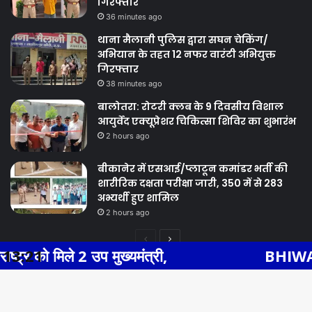
गिरफ्तार
36 minutes ago
थाना मैलानी पुलिस द्वारा सघन चेकिंग/
अभियान के तहत 12 नफर वारंटी अभियुक्त
गिरफ्तार
38 minutes ago
बालोतरा: रोटरी क्लब के 9 दिवसीय विशाल
आयुर्वेद एक्यूप्रेशर चिकित्सा शिविर का शुभारंभ
2 hours ago
बीकानेर में एसआई/प्लाटून कमांडर भर्ती की
शारीरिक दक्षता परीक्षा जारी, 350 में से 283
अभ्यर्थी हुए शामिल
2 hours ago
Previous
Next
ो मिले 2 उप मुख्यमंत्री,
13:21
BHIWADI NEWS
page
page
Facebook
Twitter
WhatsApp
Telegram
© Copyright 2026, All Rights Reserved |