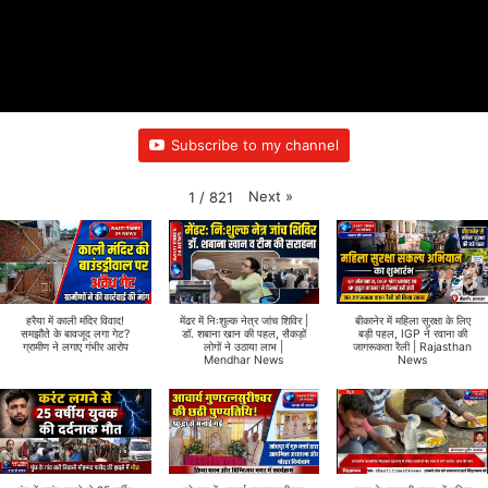
Subscribe to my channel
Next
»
1
/
821
हरैया में काली मंदिर विवाद!
मेंढर में निःशुल्क नेत्र जांच शिविर |
बीकानेर में महिला सुरक्षा के लिए
समझौते के बावजूद लगा गेट?
डॉ. शबाना खान की पहल, सैकड़ों
बड़ी पहल, IGP ने रवाना की
ग्रामीण ने लगाए गंभीर आरोप
लोगों ने उठाया लाभ |
जागरूकता रैली | Rajasthan
Mendhar News
News