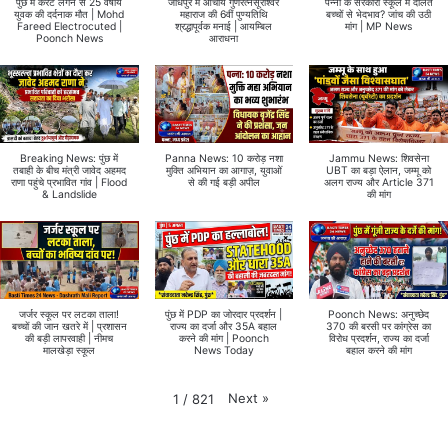
पुंछ में करंट लगने से 25 वर्षीय
जोधपुर में आचार्य गुणरत्नसूरीश्वर
पन्ना के सरकारी स्कूल में दलित
युवक की दर्दनाक मौत | Mohd
महाराज की 6वीं पुण्यतिथि
बच्चों से भेदभाव? जांच की उठी
Fareed Electrocuted |
श्रद्धापूर्वक मनाई | आयम्बिल
मांग | MP News
Poonch News
आराधना
Breaking News: पुंछ में
Panna News: 10 करोड़ नशा
Jammu News: शिवसेना
तबाही के बीच मंत्री जावेद अहमद
मुक्ति अभियान का आगाज़, युवाओं
UBT का बड़ा ऐलान, जम्मू को
राणा पहुंचे प्रभावित गांव | Flood
से की गई बड़ी अपील
अलग राज्य और Article 371
& Landslide
की मांग
जर्जर स्कूल पर लटका ताला!
पुंछ में PDP का जोरदार प्रदर्शन |
Poonch News: अनुच्छेद
बच्चों की जान खतरे में | प्रशासन
राज्य का दर्जा और 35A बहाल
370 की बरसी पर कांग्रेस का
की बड़ी लापरवाही | नीमच
करने की मांग | Poonch
विरोध प्रदर्शन, राज्य का दर्जा
मालखेड़ा स्कूल
News Today
बहाल करने की मांग
Next
»
1
/
821