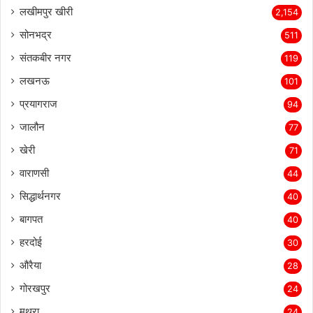
लखीमपुर खीरी
2,154
सोनभद्र
511
संतकबीर नगर
119
लखनऊ
101
प्रयागराज
94
जालौन
77
खेरी
71
वाराणसी
44
सिद्धार्थनगर
40
बागपत
40
हरदोई
30
औरैया
28
गोरखपुर
24
मथुरा
24