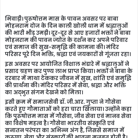
भिवाड़ी। पुरुषोत्तम मास के पावन अवसर पर बाबा
मोहनराम दोज के दिन काली खोली धाम में श्रद्धालुओं
की भारी भीड़ उमड़ी। दूर-दूर से आए हजारों भक्तों ने बाबा
मोहनराम की पावन ज्योत के दर्शन कर अपने परिवार
एवं समाज की सुख-समृद्धि की कामना की। मंदिर
परिसर पूरे दिन भक्ति, श्रद्धा एवं जयकारों से गूंजता रहा।
इस अवसर पर आयोजित विशाल भंडारे में श्रद्धालुओं ने
प्रसाद ग्रहण कर पुण्य लाभ प्राप्त किया। भक्तों ने बाबा के
दरबार में माथा टेककर जीवन में सुख, शांति एवं समृद्धि
की प्रार्थना की। मंदिर परिसर में सेवा, श्रद्धा और भक्ति
का अद्भुत संगम देखने को मिला।
इसी क्रम में समाजसेवी डॉ. जी.आर. गुप्ता ने गौसेवा
करते हुए गौमाताओं को हरा चारा खिलाया। उन्होंने कहा
कि पुरुषोत्तम मास में गौसेवा, जीव सेवा एवं मानव सेवा
का विशेष महत्व है। गौसेवा भारतीय संस्कृति एवं
सनातन परंपरा का अभिन्न अंग है, जिससे समाज में
करुणा, सेवा और संस्कारों की भावना मजबूत होती है।