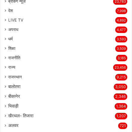
ब्रेकिंग न्यूज़
23,783
देश
7,998
LIVE TV
4,892
अपराध
4,477
धर्म
3,593
शिक्षा
3,509
राजनीति
3,185
राज्य
23,456
राजस्थान
9,215
बालोतरा
3,050
बीकानेर
2,346
भिवाड़ी
1,364
खैरथल- तिजारा
1,207
अलवर
721