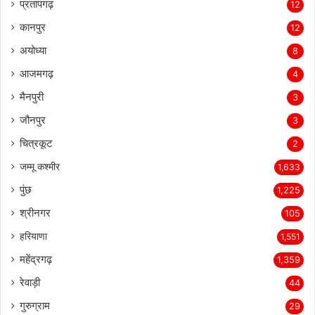
प्रतापगढ़
12
कानपुर
12
अयोध्या
8
आजमगढ़
4
मैनपुरी
3
जौनपुर
3
चित्रकूट
2
जम्मू कश्मीर
1,633
पुंछ
1,225
श्रीनगर
105
हरियाणा
1,551
महेंद्रगढ़
1,359
रेवाड़ी
44
गुरुग्राम
29