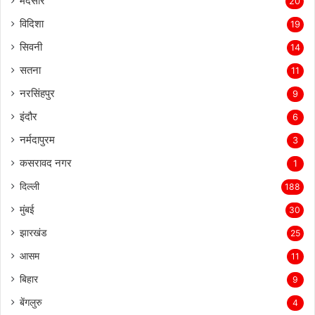
मंदसौर
20
विदिशा
19
सिवनी
14
सतना
11
नरसिंहपुर
9
इंदौर
6
नर्मदापुरम
3
कसरावद नगर
1
दिल्ली
188
मुंबई
30
झारखंड
25
आसम
11
बिहार
9
बेंगलुरु
4