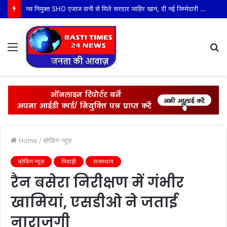
थाना तिकुनियाँ पुलिस द्वारा वांछित अभियुक्त गिरफ्तार
Menu
S
fo
Home
/
ब्रेकिंग न्यूज़
ब्रेकिंग न्यूज़
भिवाड़ी
राजस्थान
रैन बसेरा निरीक्षण में गंभीर
खामियां, एसडीओ ने जताई
नाराजगी