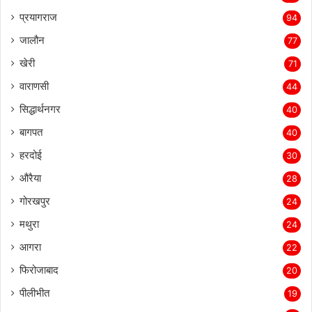
प्रयागराज
94
जालौन
77
खेरी
71
वाराणसी
44
सिद्धार्थनगर
40
बागपत
40
हरदोई
30
औरैया
28
गोरखपुर
24
मथुरा
24
आगरा
22
फिरोजाबाद
20
पीलीभीत
19