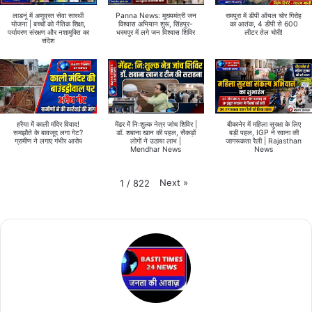
लाडनूं में अणुव्रत सेवा सारथी
Panna News: मुख्यमंत्री जन
रामपुरा में डीपी ऑयल चोर गिरोह
योजना | बच्चों को नैतिक शिक्षा,
विश्वास अभियान शुरू, सिंहपुर-
का आतंक, 4 डीपी से 600
पर्यावरण संरक्षण और नशामुक्ति का
धरमपुर में लगे जन विश्वास शिविर
लीटर तेल चोरी!
संदेश
हरैया में काली मंदिर विवाद!
मेंढर में निःशुल्क नेत्र जांच शिविर |
बीकानेर में महिला सुरक्षा के लिए
समझौते के बावजूद लगा गेट?
डॉ. शबाना खान की पहल, सैकड़ों
बड़ी पहल, IGP ने रवाना की
ग्रामीण ने लगाए गंभीर आरोप
लोगों ने उठाया लाभ |
जागरूकता रैली | Rajasthan
Mendhar News
News
Next
»
1
/
822