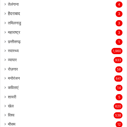
तेलंगाना
4
हैदराबाद
3
तमिलनाडु
3
महाराष्ट्र
3
छत्तीसगढ़
1
स्वास्थ्य
1,960
व्यापार
933
रोज़गार
58
मनोरंजन
641
कविताएं
14
शायरी
5
खेल
620
विश्व
538
मौसम
12