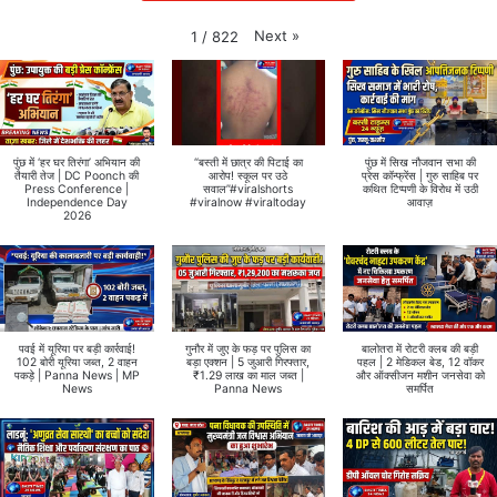
Next
»
1
/
822
पुंछ में ‘हर घर तिरंगा’ अभियान की
“बस्ती में छात्र की पिटाई का
पुंछ में सिख नौजवान सभा की
तैयारी तेज | DC Poonch की
आरोप! स्कूल पर उठे
प्रेस कॉन्फ्रेंस | गुरु साहिब पर
Press Conference |
सवाल”#viralshorts
कथित टिप्पणी के विरोध में उठी
Independence Day
#viralnow #viraltoday
आवाज़
2026
पवई में यूरिया पर बड़ी कार्रवाई!
गुनौर में जुए के फड़ पर पुलिस का
बालोतरा में रोटरी क्लब की बड़ी
102 बोरी यूरिया जब्त, 2 वाहन
बड़ा एक्शन | 5 जुआरी गिरफ्तार,
पहल | 2 मेडिकल बेड, 12 वॉकर
पकड़े | Panna News | MP
₹1.29 लाख का माल जब्त |
और ऑक्सीजन मशीन जनसेवा को
News
Panna News
समर्पित