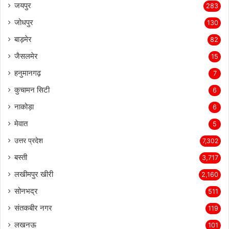
जयपुर
283
जोधपुर
130
बाड़मेर
82
जैसलमेर
15
हनुमानगढ़
7
कुचामन सिटी
6
नाकोड़ा
6
मेवात
5
उत्तर प्रदेश
7,302
बस्ती
3,717
लखीमपुर खीरी
2,160
सोनभद्र
511
संतकबीर नगर
119
लखनऊ
101