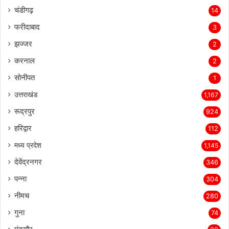
चंडीगढ़
14
फरीदाबाद
3
झज्जर
2
करनाल
2
सोनीपत
1
उत्तराखंड
1,167
रूद्रपुर
924
हरिद्वार
112
मध्य प्रदेश
1,145
देवेंद्रनगर
346
पन्ना
304
नीमच
280
गुना
74