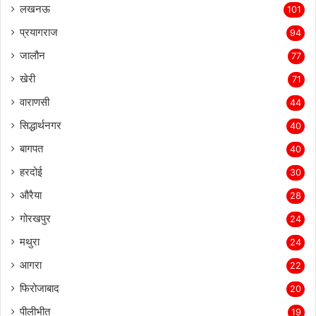
लखनऊ
101
प्रयागराज
94
जालौन
77
खेरी
71
वाराणसी
44
सिद्धार्थनगर
40
बागपत
40
हरदोई
30
औरैया
28
गोरखपुर
24
मथुरा
24
आगरा
22
फिरोजाबाद
20
पीलीभीत
19