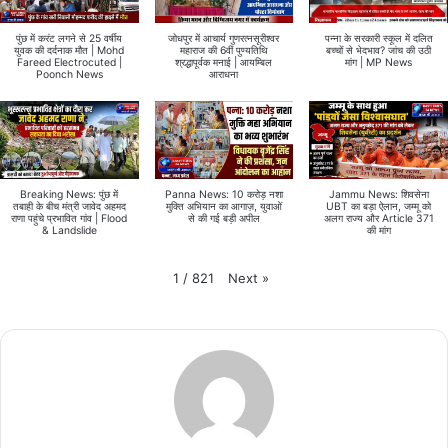
पुंछ में करंट लगने से 25 वर्षीय
जोधपुर में आचार्य गुणरत्नसूरीश्वर
पन्ना के सरकारी स्कूल में दलित
युवक की दर्दनाक मौत | Mohd
महाराज की 6वीं पुण्यतिथि
बच्चों से भेदभाव? जांच की उठी
Fareed Electrocuted |
श्रद्धापूर्वक मनाई | आयम्बिल
मांग | MP News
Poonch News
आराधना
Breaking News: पुंछ में
Panna News: 10 करोड़ नशा
Jammu News: शिवसेना
तबाही के बीच मंत्री जावेद अहमद
मुक्ति अभियान का आगाज़, युवाओं
UBT का बड़ा ऐलान, जम्मू को
राणा पहुंचे प्रभावित गांव | Flood
से की गई बड़ी अपील
अलग राज्य और Article 371
& Landslide
की मांग
Next
»
1
/
821