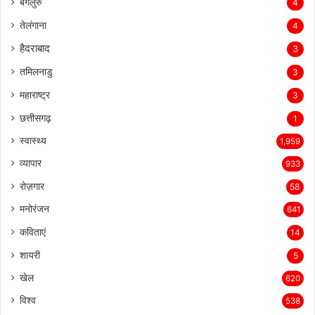
बेंगलुरु
4
तेलंगाना
4
हैदराबाद
3
तमिलनाडु
3
महाराष्ट्र
3
छत्तीसगढ़
1
स्वास्थ्य
1,959
व्यापार
933
रोज़गार
58
मनोरंजन
641
कविताएं
14
शायरी
5
खेल
620
विश्व
538