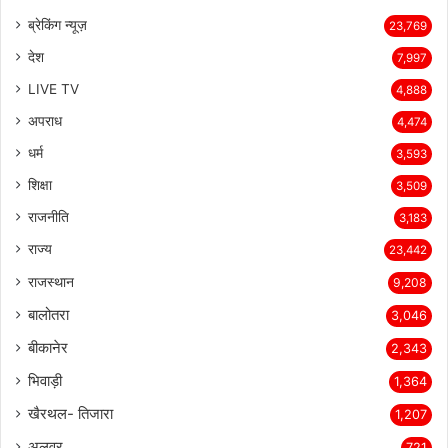
ब्रेकिंग न्यूज़
23,769
देश
7,997
LIVE TV
4,888
अपराध
4,474
धर्म
3,593
शिक्षा
3,509
राजनीति
3,183
राज्य
23,442
राजस्थान
9,208
बालोतरा
3,046
बीकानेर
2,343
भिवाड़ी
1,364
खैरथल- तिजारा
1,207
अलवर
721