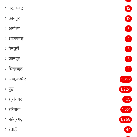
प्रतापगढ़
12
कानपुर
12
अयोध्या
8
आजमगढ़
4
मैनपुरी
3
जौनपुर
3
चित्रकूट
2
जम्मू कश्मीर
1,632
पुंछ
1,224
श्रीनगर
105
हरियाणा
1,551
महेंद्रगढ़
1,359
रेवाड़ी
44