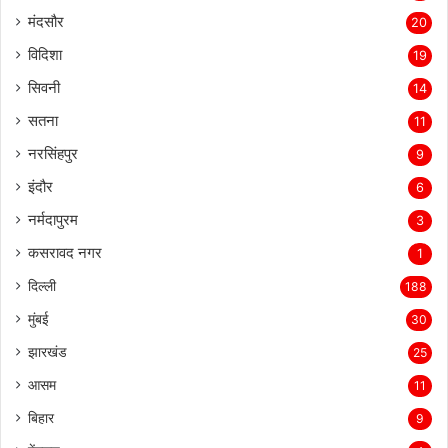
मंदसौर
20
विदिशा
19
सिवनी
14
सतना
11
नरसिंहपुर
9
इंदौर
6
नर्मदापुरम
3
कसरावद नगर
1
दिल्ली
188
मुंबई
30
झारखंड
25
आसम
11
बिहार
9