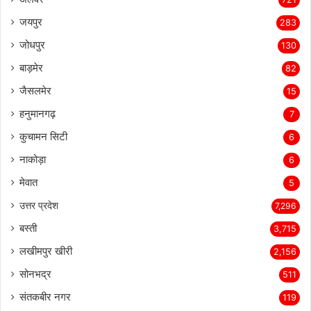
जयपुर
283
जोधपुर
130
बाड़मेर
82
जैसलमेर
15
हनुमानगढ़
7
कुचामन सिटी
6
नाकोड़ा
6
मेवात
5
उत्तर प्रदेश
7,296
बस्ती
3,715
लखीमपुर खीरी
2,156
सोनभद्र
511
संतकबीर नगर
119