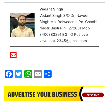
Vedant Singh
Vedant Singh S/O Dr. Naveen
Singh Mo. Belwadandi Po. Gandhi
Nagar Basti Pin . 272001 Mob
8400883291 BG . O Positive
vsvedant12345@gmail.com
F
T
W
E
S
a
w
h
m
h
c
itt
at
ai
ar
e
er
s
l
e
b
A