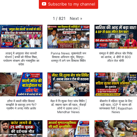
Subscribe to my channel
Next
»
1
/
821
लाडनूं में अणुव्रत सेवा सारथी
Panna News: मुख्यमंत्री जन
रामपुरा में डीपी ऑयल चोर गिरोह
योजना | बच्चों को नैतिक शिक्षा,
विश्वास अभियान शुरू, सिंहपुर-
का आतंक, 4 डीपी से 600
पर्यावरण संरक्षण और नशामुक्ति का
धरमपुर में लगे जन विश्वास शिविर
लीटर तेल चोरी!
संदेश
हरैया में काली मंदिर विवाद!
मेंढर में निःशुल्क नेत्र जांच शिविर |
बीकानेर में महिला सुरक्षा के लिए
समझौते के बावजूद लगा गेट?
डॉ. शबाना खान की पहल, सैकड़ों
बड़ी पहल, IGP ने रवाना की
ग्रामीण ने लगाए गंभीर आरोप
लोगों ने उठाया लाभ |
जागरूकता रैली | Rajasthan
Mendhar News
News