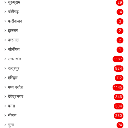
गुरुग्राम
29
चंडीगढ़
14
फरीदाबाद
3
झज्जर
2
करनाल
2
सोनीपत
1
उत्तराखंड
1,167
रूद्रपुर
924
हरिद्वार
112
मध्य प्रदेश
1,145
देवेंद्रनगर
346
पन्ना
304
नीमच
280
गुना
74