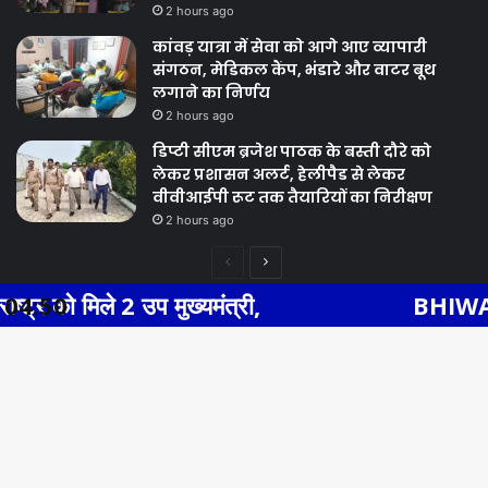
2 hours ago
कांवड़ यात्रा में सेवा को आगे आए व्यापारी
संगठन, मेडिकल कैंप, भंडारे और वाटर बूथ
लगाने का निर्णय
2 hours ago
डिप्टी सीएम ब्रजेश पाठक के बस्ती दौरे को
लेकर प्रशासन अलर्ट, हेलीपैड से लेकर
वीवीआईपी रूट तक तैयारियों का निरीक्षण
2 hours ago
Previous
Next
page
page
 2 उप मुख्यमंत्री,
04:50
BHIWADI NEWS एसएस
Facebook
Twitter
WhatsApp
Telegram
© Copyright 2026, All Rights Reserved |
Facebook
Twitter
YouTube
Ba
to