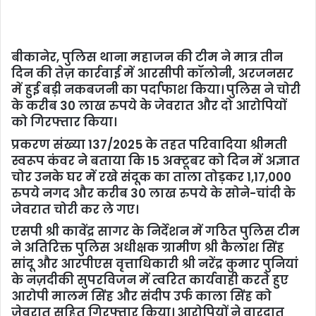
बीकानेर, पुलिस थाना महाजन की टीम ने मात्र तीन
दिन की तेज़ कार्रवाई में आरसीपी कॉलोनी, अरजनसर
में हुई बड़ी नकबजनी का पर्दाफाश किया। पुलिस ने चोरी
के करीब 30 लाख रुपये के जेवरात और दो आरोपियों
को गिरफ्तार किया।
प्रकरण संख्या 137/2025 के तहत परिवादिया श्रीमती
स्वरूप कंवर ने बताया कि 15 अक्टूबर को दिन में अज्ञात
चोर उनके घर में रखे संदूक का ताला तोड़कर 1,17,000
रुपये नगद और करीब 30 लाख रुपये के सोने-चांदी के
जेवरात चोरी कर ले गए।
एसपी श्री कावेंद्र सागर के निर्देशन में गठित पुलिस टीम
ने अतिरिक्त पुलिस अधीक्षक ग्रामीण श्री कैलाश सिंह
सांदू और आरपीएस वृत्ताधिकारी श्री नरेंद्र कुमार पुनियां
के नज़दीकी सुपरविजन में त्वरित कार्यवाही करते हुए
आरोपी मालम सिंह और संदीप उर्फ काला सिंह को
जेवरात सहित गिरफ्तार किया। आरोपियों ने वारदात