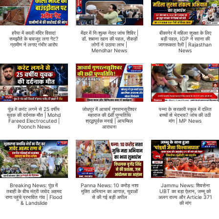
हरैया में काली मंदिर विवाद!
मेंढर में निःशुल्क नेत्र जांच शिविर |
बीकानेर में महिला सुरक्षा के लिए
समझौते के बावजूद लगा गेट?
डॉ. शबाना खान की पहल, सैकड़ों
बड़ी पहल, IGP ने रवाना की
ग्रामीण ने लगाए गंभीर आरोप
लोगों ने उठाया लाभ |
जागरूकता रैली | Rajasthan
Mendhar News
News
पुंछ में करंट लगने से 25 वर्षीय
जोधपुर में आचार्य गुणरत्नसूरीश्वर
पन्ना के सरकारी स्कूल में दलित
युवक की दर्दनाक मौत | Mohd
महाराज की 6वीं पुण्यतिथि
बच्चों से भेदभाव? जांच की उठी
Fareed Electrocuted |
श्रद्धापूर्वक मनाई | आयम्बिल
मांग | MP News
Poonch News
आराधना
Breaking News: पुंछ में
Panna News: 10 करोड़ नशा
Jammu News: शिवसेना
तबाही के बीच मंत्री जावेद अहमद
मुक्ति अभियान का आगाज़, युवाओं
UBT का बड़ा ऐलान, जम्मू को
राणा पहुंचे प्रभावित गांव | Flood
से की गई बड़ी अपील
अलग राज्य और Article 371
& Landslide
की मांग