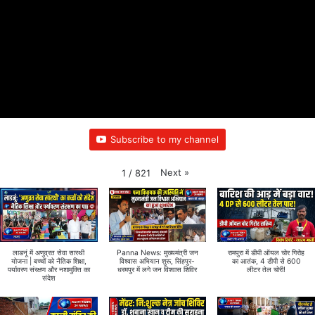
Subscribe to my channel
Next
»
1
/
821
लाडनूं में अणुव्रत सेवा सारथी
Panna News: मुख्यमंत्री जन
रामपुरा में डीपी ऑयल चोर गिरोह
योजना | बच्चों को नैतिक शिक्षा,
विश्वास अभियान शुरू, सिंहपुर-
का आतंक, 4 डीपी से 600
पर्यावरण संरक्षण और नशामुक्ति का
धरमपुर में लगे जन विश्वास शिविर
लीटर तेल चोरी!
संदेश