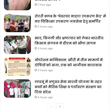
1 hour ago
रोटरी क्लब के ‘घेवरचंद नाहटा उपकरण केंद्र’ में
नए चिकित्सा उपकरण जनसेवा हेतु समर्पित
2 hours ago
खाद, बिजली और भ्रष्टाचार को लेकर भारतीय
किसान संगठन ने डीएम को सौंपा ज्ञापन
3 hours ago
ऑपरेशन कन्विक्शन: खीरी में तीन मामलों में
दोषियों को सजा, एक को आजीवन कारावास
3 hours ago
लाडनूं में अणुव्रत सेवा सारथी योजना के तहत
बच्चों को नैतिक शिक्षा व पर्यावरण संरक्षण का
दिया संदेश
4 hours ago
Previous
Next