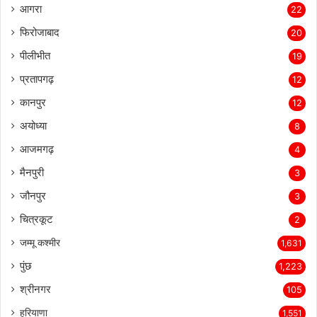
आगरा
22
फिरोजाबाद
20
पीलीभीत
19
प्रतापगढ़
12
कानपुर
12
अयोध्या
8
आजमगढ़
4
मैनपुरी
3
जौनपुर
3
चित्रकूट
2
जम्मू कश्मीर
1,631
पुंछ
1,223
श्रीनगर
105
हरियाणा
1,551