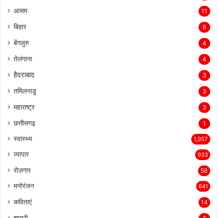
आसम
11
बिहार
9
बेंगलुरु
4
तेलंगाना
4
हैदराबाद
3
तमिलनाडु
3
महाराष्ट्र
3
छत्तीसगढ़
1
स्वास्थ्य
1,957
व्यापार
933
रोज़गार
58
मनोरंजन
641
कविताएं
14
शायरी