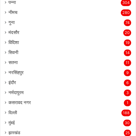
पन्ना
304
नीमच
280
गुना
74
मंदसौर
20
विदिशा
19
सिवनी
14
सतना
11
नरसिंहपुर
9
इंदौर
6
नर्मदापुरम
3
कसरावद नगर
1
दिल्ली
188
मुंबई
30
झारखंड
25