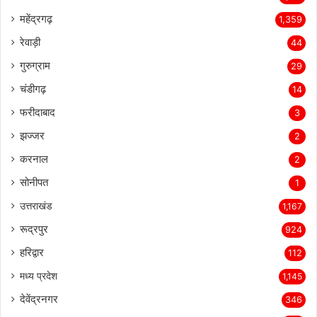
महेंद्रगढ़
1,359
रेवाड़ी
44
गुरुग्राम
29
चंडीगढ़
14
फरीदाबाद
3
झज्जर
2
करनाल
2
सोनीपत
1
उत्तराखंड
1,167
रूद्रपुर
924
हरिद्वार
112
मध्य प्रदेश
1,145
देवेंद्रनगर
346