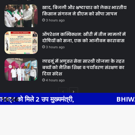
खाद, बिजली और भ्रष्टाचार को लेकर भारतीय
किसान संगठन ने डीएम को सौंपा ज्ञापन
3 hours ago
ऑपरेशन कन्विक्शन: खीरी में तीन मामलों में
दोषियों को सजा, एक को आजीवन कारावास
3 hours ago
लाडनूं में अणुव्रत सेवा सारथी योजना के तहत
बच्चों को नैतिक शिक्षा व पर्यावरण संरक्षण का
दिया संदेश
4 hours ago
Previous
Next
प मुख्यमंत्री,
16:56
BHIWADI NEWS एसएस हॉ
page
page
Facebook
Twitter
WhatsApp
Telegram
© Copyright 2026, All Rights Reserved |
Ba
Facebook
Twitter
YouTube