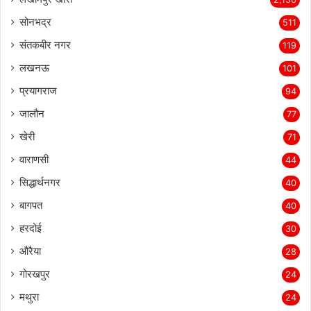
सोनभद्र
511
संतकबीर नगर
119
लखनऊ
101
प्रयागराज
94
जालौन
77
खेरी
71
वाराणसी
44
सिद्धार्थनगर
40
बागपत
40
हरदोई
30
औरैया
28
गोरखपुर
24
मथुरा
24