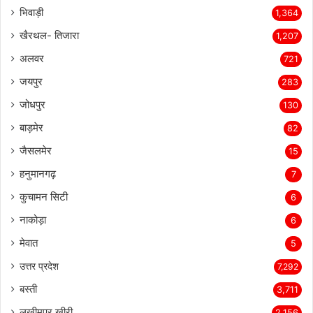
भिवाड़ी
1,364
खैरथल- तिजारा
1,207
अलवर
721
जयपुर
283
जोधपुर
130
बाड़मेर
82
जैसलमेर
15
हनुमानगढ़
7
कुचामन सिटी
6
नाकोड़ा
6
मेवात
5
उत्तर प्रदेश
7,292
बस्ती
3,711
लखीमपुर खीरी
2,156