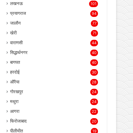
लखनऊ
101
प्रयागराज
94
जालौन
77
खेरी
71
वाराणसी
44
सिद्धार्थनगर
40
बागपत
40
हरदोई
30
औरैया
28
गोरखपुर
24
मथुरा
24
आगरा
22
फिरोजाबाद
20
पीलीभीत
19