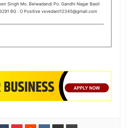
een Singh Mo. Belwadandi Po. Gandhi Nagar Basti
3291 BG . O Positive vsvedant12345@gmail.com
nkedIn
Tumblr
Pinterest
Reddit
VKontakte
Share via Email
Print