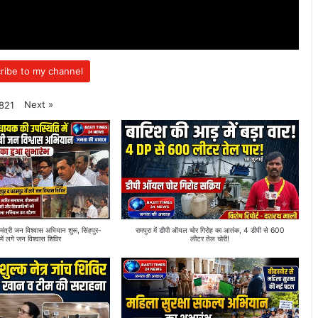
ribe to my channel
Next
»
821
्री जन विश्वास अभियान शुरू, सिंहपुर-
रामपुरा में डीपी ऑयल चोर गिरोह का आतंक, 4 डीपी से 600
में लगे जन विश्वास शिविर
लीटर तेल चोरी!