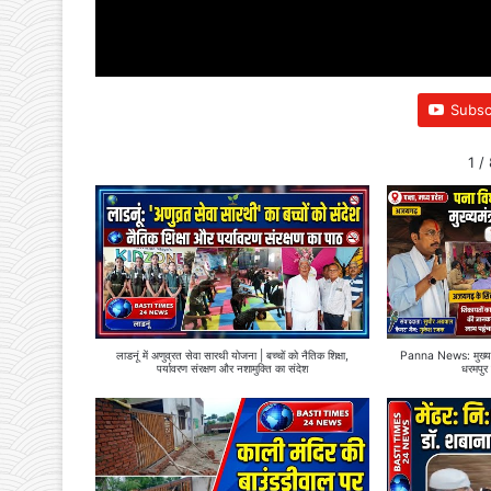
Subsc
1
/
लाडनूं में अणुव्रत सेवा सारथी योजना | बच्चों को नैतिक शिक्षा,
Panna News: मुख्यमंत
पर्यावरण संरक्षण और नशामुक्ति का संदेश
धरमपुर 