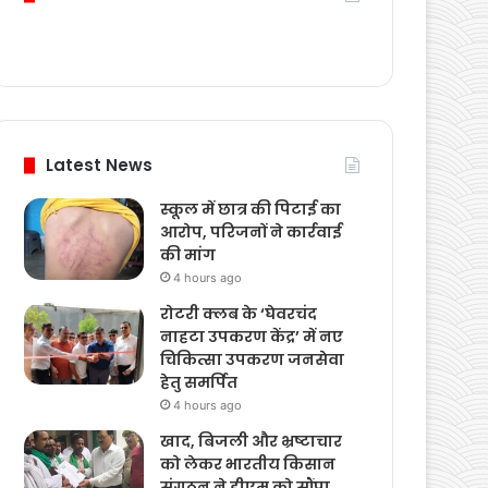
Latest News
स्कूल में छात्र की पिटाई का
आरोप, परिजनों ने कार्रवाई
की मांग
4 hours ago
रोटरी क्लब के ‘घेवरचंद
नाहटा उपकरण केंद्र’ में नए
चिकित्सा उपकरण जनसेवा
हेतु समर्पित
4 hours ago
खाद, बिजली और भ्रष्टाचार
को लेकर भारतीय किसान
संगठन ने डीएम को सौंपा