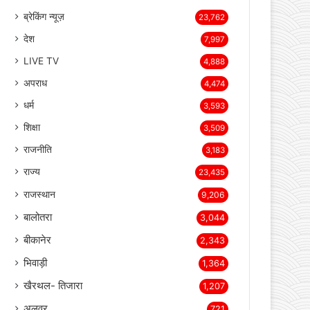
ब्रेकिंग न्यूज़
23,762
देश
7,997
LIVE TV
4,888
अपराध
4,474
धर्म
3,593
शिक्षा
3,509
राजनीति
3,183
राज्य
23,435
राजस्थान
9,206
बालोतरा
3,044
बीकानेर
2,343
भिवाड़ी
1,364
खैरथल- तिजारा
1,207
अलवर
721