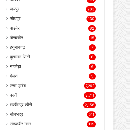
जयपुर
283
जोधपुर
130
बाड़मेर
82
जैसलमेर
15
हनुमानगढ़
7
कुचामन सिटी
6
नाकोड़ा
6
मेवात
5
उत्तर प्रदेश
7,292
बस्ती
3,711
लखीमपुर खीरी
2,156
सोनभद्र
511
संतकबीर नगर
119