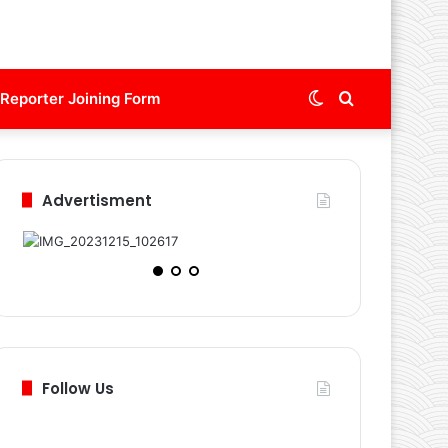
Switch
Search
Reporter Joining Form
skin
for
Advertisment
Follow Us