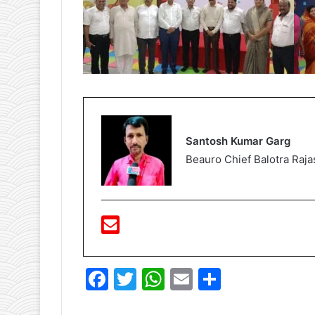
Santosh Kumar Garg
Beauro Chief Balotra Raja
F
T
W
E
S
a
w
h
m
h