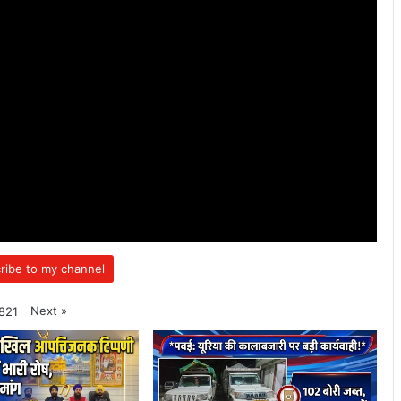
ribe to my channel
Next
»
821