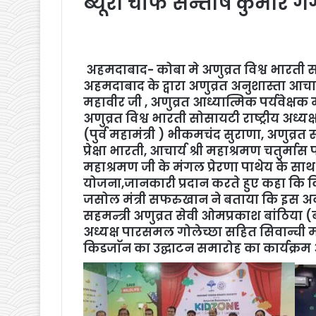
ब्यूरो चीफ सन्तोष कुमार गर्
अहमदाबाद- कोबा मे अणुव्रत विश्व भारती स
अहमदाबाद के द्वारा अणुव्रत अनुशास्ता आचार्
महावीर जी , अणुव्रत आध्यात्मिक पर्यवेक्षक 
अणुव्रत विश्व भारती सोसायटी राष्ट्रीय अध्यक
(पुर्व महामंत्री ) भीकमचंद सुराणा, अणुव्रत
प्रेक्षा भारती, आचार्य श्री महाश्रमण चतुर्मा
महाश्रमण जी के मंगल प्रेरणा पाथेय के साथ ही
योजना,जानकारी प्रदान करते हुए कहा कि किडजो
जसोल मंत्री सफरुखान ने बताया कि इस अवसर
सहमन्त्री अणुव्रत सेवी ओमप्रकाश बांठिया
अध्यक्ष पारसमल गोलेच्छा सहित सिवान्ची माला
किडजाॅन का उद्घाटन समारोह का कार्यक्र