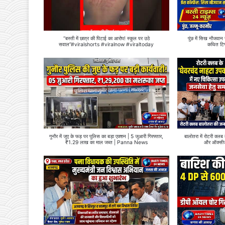
“बस्ती में छात्र की पिटाई का आरोप! स्कूल पर उठे
पुंछ में सिख नौजवान 
सवाल”#viralshorts #viralnow #viraltoday
कथित टिप्
गुनौर में जुए के फड़ पर पुलिस का बड़ा एक्शन | 5 जुआरी गिरफ्तार,
बालोतरा में रोटरी क्ल
₹1.29 लाख का माल जब्त | Panna News
और ऑक्सीज