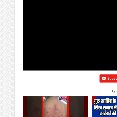
Subsc
1
/