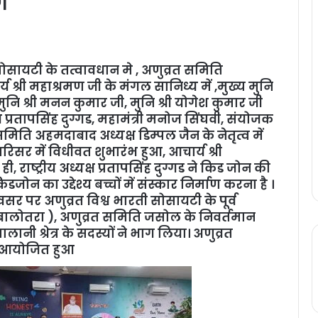
ग
ोसायटी के तत्वावधान मे , अणुव्रत समिति
य श्री महाश्रमण जी के मंगल सानिध्य में ,मुख्य मुनि
मुनि श्री मनन कुमार जी, मुनि श्री योगेश कुमार जी
्ष प्रतापसिंह दुग्गड, महामंत्री मनोज सिंघवी, संयोजक
 समिति अहमदाबाद अध्यक्ष डिम्पल जैन के नेतृत्व में
स परिसर में विधीवत शुभारंभ हुआ, आचार्य श्री
, राष्ट्रीय अध्यक्ष प्रतापसिंह दुग्गड ने किड जोन की
न का उद्देश्य बच्चों में संस्कार निर्माण करना है ।
 पर अणुव्रत विश्व भारती सोसायटी के पूर्व
 (बालोतरा ), अणुव्रत समिति जसोल के निवर्तमान
नी श्रेत्र के सदस्यों ने भाग लिया। अणुव्रत
म आयोजित हुआ