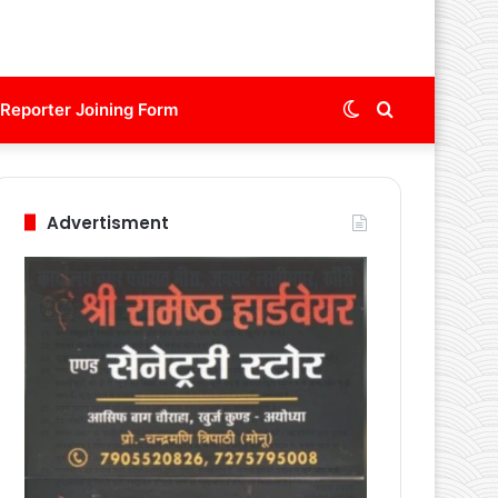
Switch
Search
Reporter Joining Form
skin
for
Advertisment