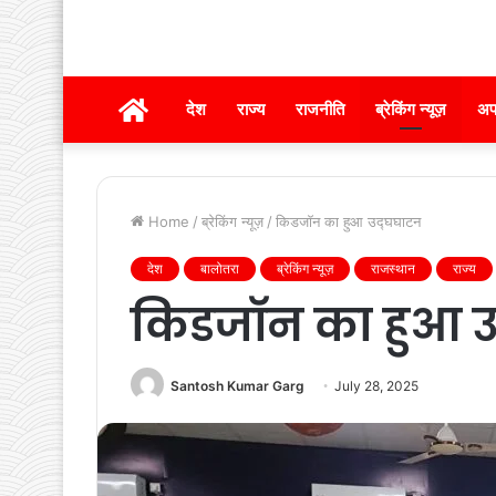
होम
देश
राज्य
राजनीति
ब्रेकिंग न्यूज़
अप
Home
/
ब्रेकिंग न्यूज़
/
किडजाॅन का हुआ उद्घघाटन
देश
बालोतरा
ब्रेकिंग न्यूज़
राजस्थान
राज्य
किडजाॅन का हुआ उ
Santosh Kumar Garg
July 28, 2025