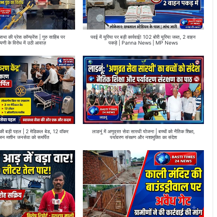
सभा की प्रेस कॉन्फ्रेंस | गुरु साहिब पर
पवई में यूरिया पर बड़ी कार्रवाई! 102 बोरी यूरिया जब्त, 2 वाहन
पणी के विरोध में उठी आवाज़
पकड़े | Panna News | MP News
ब की बड़ी पहल | 2 मेडिकल बेड, 12 वॉकर
लाडनूं में अणुव्रत सेवा सारथी योजना | बच्चों को नैतिक शिक्षा,
न मशीन जनसेवा को समर्पित
पर्यावरण संरक्षण और नशामुक्ति का संदेश