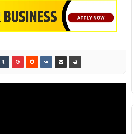
nkedIn
Tumblr
Pinterest
Reddit
VKontakte
Share via Email
Print