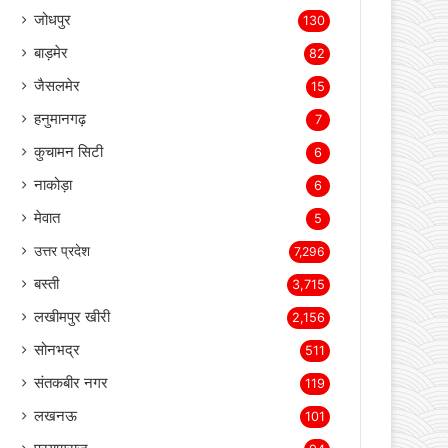
जयपुर
283
जोधपुर
130
बाड़मेर
82
जैसलमेर
15
हनुमानगढ़
7
कुचामन सिटी
6
नाकोड़ा
6
मेवात
5
उत्तर प्रदेश
7,296
बस्ती
3,715
लखीमपुर खीरी
2,156
सोनभद्र
511
संतकबीर नगर
119
लखनऊ
101