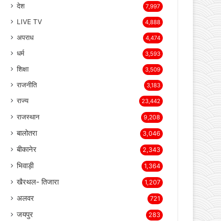
ब्रेकिंग न्यूज़
23,769
देश
7,997
LIVE TV
4,888
अपराध
4,474
धर्म
3,593
शिक्षा
3,509
राजनीति
3,183
राज्य
23,442
राजस्थान
9,208
बालोतरा
3,046
बीकानेर
2,343
भिवाड़ी
1,364
खैरथल- तिजारा
1,207
अलवर
721