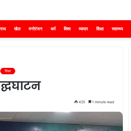
राध
खेल
मनोरंजन
धर्म
विश्व
व्यापार
शिक्षा
स्वास्थ्य
शिक्षा
द्घघाटन
425
1 minute read