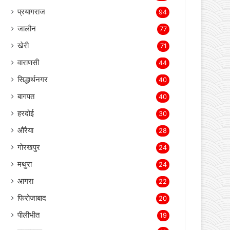
लखीमपुर खीरी
2,152
सोनभद्र
511
संतकबीर नगर
119
लखनऊ
101
प्रयागराज
94
जालौन
77
खेरी
71
वाराणसी
44
सिद्धार्थनगर
40
बागपत
40
हरदोई
30
औरैया
28
गोरखपुर
24