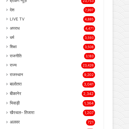
page
page
Categories
ब्रेकिंग न्यूज़
23,753
देश
7,997
LIVE TV
4,885
अपराध
4,471
धर्म
3,593
शिक्षा
3,508
राजनीति
3,183
राज्य
23,426
राजस्थान
9,202
बालोतरा
3,041