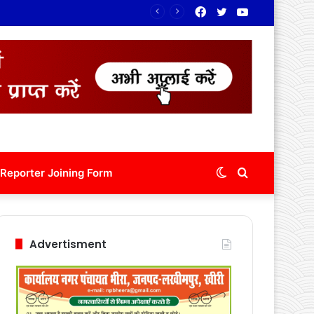
Facebook
Twitter
YouTube
Switch
Search
Reporter Joining Form
skin
for
Advertisment