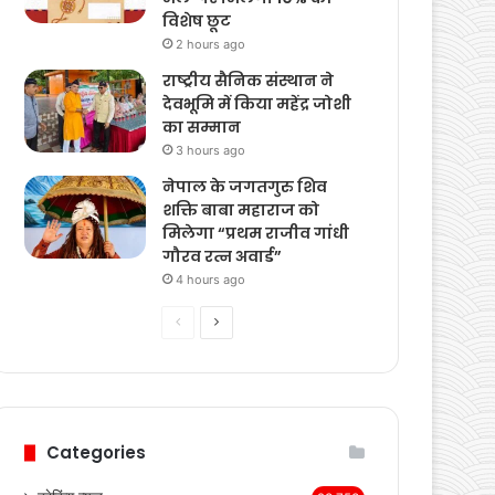
आगामी कार्यक्रमों पर हुई
चर्चा
32 minutes ago
रक्षाबंधन पर डाक विभाग का
तोहफा, स्पीड पोस्ट ‘राखी
मेल’ पर मिलेगी 10% की
विशेष छूट
2 hours ago
राष्ट्रीय सैनिक संस्थान ने
देवभूमि में किया महेंद्र जोशी
का सम्मान
3 hours ago
नेपाल के जगतगुरु शिव
शक्ति बाबा महाराज को
मिलेगा “प्रथम राजीव गांधी
गौरव रत्न अवार्ड”
4 hours ago
Previous
Next