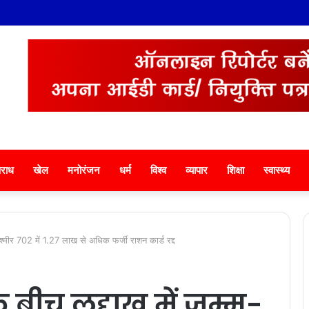
थान ने देवभूमि में किया महेंद्र जोशी का सम्मान
राध
खेल
मनोरंजन
धर्म
विश्व
व्यापार
शिक्षा
स्वास्थ्य
मू-कश्मीर 702 में 1.27 लाख से अधिक फर्जी राशन कार्ड रद्द
 के बीच लद्दाख में जम्मू-