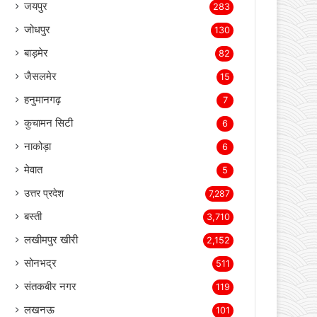
बीकानेर
2,342
भिवाड़ी
1,364
खैरथल- तिजारा
1,207
अलवर
721
जयपुर
283
जोधपुर
130
बाड़मेर
82
जैसलमेर
15
हनुमानगढ़
7
कुचामन सिटी
6
नाकोड़ा
6
मेवात
5
उत्तर प्रदेश
7,287
बस्ती
3,710