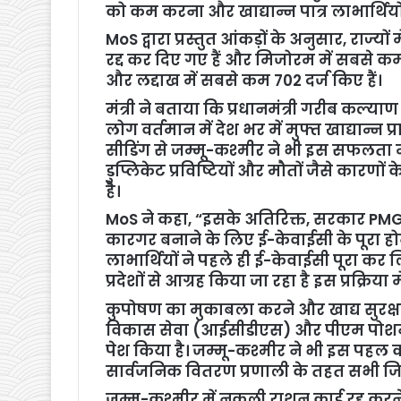
को कम करना और खाद्यान्न पात्र लाभार्थियो
MoS द्वारा प्रस्तुत आंकड़ों के अनुसार, राज्यों 
रद्द कर दिए गए हैं और मिजोरम में सबसे कम 12,5
और लद्दाख में सबसे कम 702 दर्ज किए हैं।
मंत्री ने बताया कि प्रधानमंत्री गरीब कल्
लोग वर्तमान में देश भर में मुफ्त खाद्यान्न प
सीडिंग से जम्मू-कश्मीर ने भी इस सफलता में म
डुप्लिकेट प्रविष्टियों और मौतों जैसे कारण
है।
MoS ने कहा, “इसके अतिरिक्त, सरकार PMGK
कारगर बनाने के लिए ई-केवाईसी के पूरा होने क
लाभार्थियों ने पहले ही ई-केवाईसी पूरा कर ल
प्रदेशों से आग्रह किया जा रहा है इस प्रक्रिया 
कुपोषण का मुकाबला करने और खाद्य सुरक्ष
विकास सेवा (आईसीडीएस) और पीएम पोशन 
पेश किया है। जम्मू-कश्मीर ने भी इस पहल क
सार्वजनिक वितरण प्रणाली के तहत सभी जिलों
जम्मू-कश्मीर में नकली राशन कार्ड रद्द करन