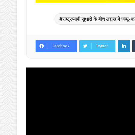
o
p
o
p
राष्ट्रव्यापी सुधारों के बीच लद्दाख में जम्
k
Li
Facebook
Twitter