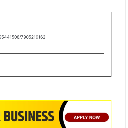
9795441508/7905219162