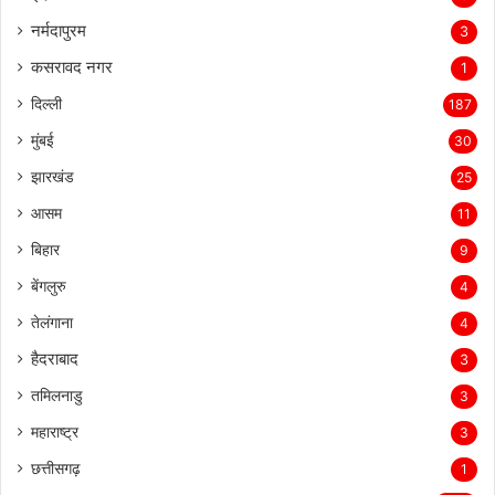
नर्मदापुरम
3
कसरावद नगर
1
दिल्ली
187
मुंबई
30
झारखंड
25
आसम
11
बिहार
9
बेंगलुरु
4
तेलंगाना
4
हैदराबाद
3
तमिलनाडु
3
महाराष्ट्र
3
छत्तीसगढ़
1