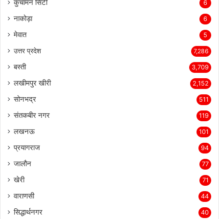
कुचामन सिटी
6
नाकोड़ा
6
मेवात
5
उत्तर प्रदेश
7,286
बस्ती
3,709
लखीमपुर खीरी
2,152
सोनभद्र
511
संतकबीर नगर
119
लखनऊ
101
प्रयागराज
94
जालौन
77
खेरी
71
वाराणसी
44
सिद्धार्थनगर
40