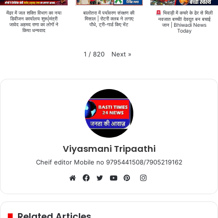
मेंढर में जल शक्ति विभाग का नया
बालोतरा में पर्यावरण संरक्षण की
भिवाड़ी में कचरे के ढेर से मिली
डिवीजन कार्यालय शुरू|मंत्री
मिसाल | रोटरी क्लब ने लगाए
नवजात बच्ची! देवदूत बन बचाई
जावेद अहमद राणा का लोगों ने
पौधे, ट्री-गार्ड किए भेंट
जान | Bhiwadi News
किया धन्यवाद
Today
Next
»
1
/
820
Viyasmani Tripaathi
Cheif editor Mobile no 9795441508/7905219162
Instagram
Website
Facebook
Twitter
YouTube
Pinterest
Related Articles