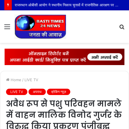
राजस्थान ओबीसी आयोग ने स्थानीय निकाय चुनावों में राजनीतिक आरक्षण पर 900 पृष्ठों की रिपोर्ट सरकार को सौंपी
Menu
S
fo
Home
/
LIVE TV
LIVE TV
अपराध
ब्रेकिंग न्यूज़
अवैध रूप से पशु परिवहन मामले
में वाहन मालिक विनोद गुर्जर के
विरुद्ध किया प्रकरण पंजीबद्घ