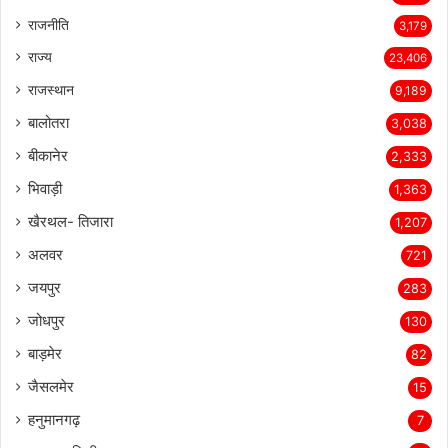
राजनीति
3,179
राज्य
23,406
राजस्थान
9,189
बालोतरा
3,038
बीकानेर
2,333
भिवाड़ी
1,363
खैरथल- तिजारा
1,207
अलवर
721
जयपुर
283
जोधपुर
130
बाड़मेर
82
जैसलमेर
15
हनुमानगढ़
7