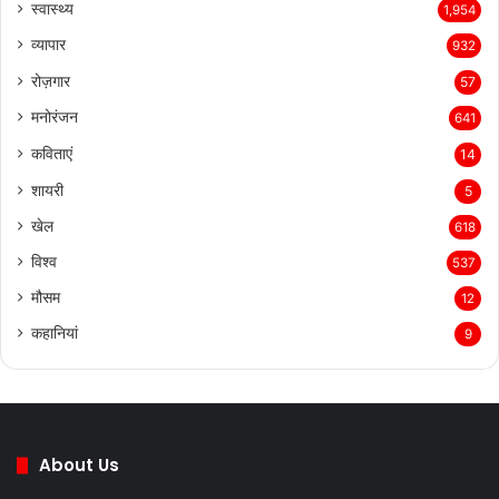
स्वास्थ्य
1,954
व्यापार
932
रोज़गार
57
मनोरंजन
641
कविताएं
14
शायरी
5
खेल
618
विश्व
537
मौसम
12
कहानियां
9
About Us