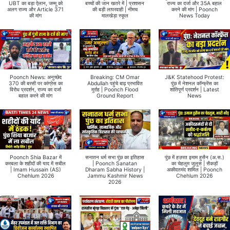
UBT का बड़ा ऐलान, जम्मू को
बच्चों की जान खतरे में | प्रशासन
राज्य का दर्जा और 35A बहाल
अलग राज्य और Article 371
की बड़ी लापरवाही | नीमच
करने की मांग | Poonch
की मांग
मालखेड़ा स्कूल
News Today
Poonch News: अनुच्छेद
Breaking: CM Omar
J&K Statehood Protest:
370 की बरसी पर कांग्रेस का
Abdullah पहुंचे बाढ़ प्रभावित
पुंछ में नेशनल कॉन्फ्रेंस का
विरोध प्रदर्शन, राज्य का दर्जा
मुर्राह | Poonch Flood
शांतिपूर्ण प्रदर्शन | Latest
बहाल करने की मांग
Ground Report
News
Poonch Shia Bazar में
सनातन धर्म सभा पुंछ का इतिहास
पुंछ में हज़रत इमाम हुसैन (अ.स.)
करबला के शहीदों की याद में सबील
| Poonch Sanatan
का चेहलुम जुलूस | सैकड़ों
| Imam Hussain (AS)
Dharam Sabha History |
अकीदतमंद शामिल | Poonch
Chehlum 2026
Jammu Kashmir News
Chehlum 2026
2026