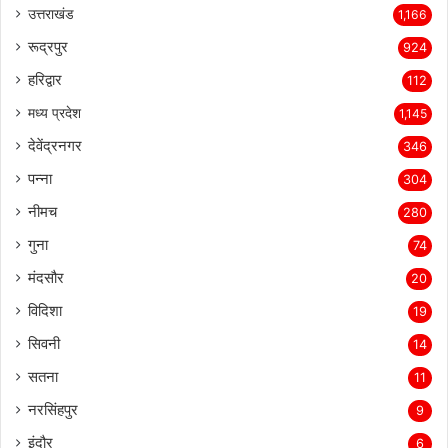
उत्तराखंड
1,166
रूद्रपुर
924
हरिद्वार
112
मध्य प्रदेश
1,145
देवेंद्रनगर
346
पन्ना
304
नीमच
280
गुना
74
मंदसौर
20
विदिशा
19
सिवनी
14
सतना
11
नरसिंहपुर
9
इंदौर
6