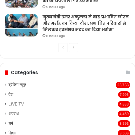
की कार्यप्रणाली पर उठे सवाल
5 hours ago
मुख्यमंत्री उमर अब्दुल्ला ने बाढ़ प्रभावित लोरन
और मर्राह का किया दौरा, प्रभावित परिवारों से
मिलकर हरसंभव मदद का दिया भरोसा
6 hours ago
Previous
Next
page
page
Categories
ब्रेकिंग न्यूज़
23,733
देश
7,995
LIVE TV
4,883
अपराध
4,469
धर्म
3,593
शिक्षा
3,508