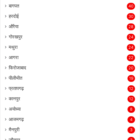
बागपत
40
हरदोई
30
औरैया
28
गोरखपुर
24
मथुरा
24
आगरा
22
फिरोजाबाद
20
पीलीभीत
19
प्रतापगढ़
12
कानपुर
12
अयोध्या
8
आजमगढ़
4
मैनपुरी
3
जौनपुर