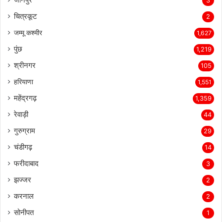
3
चित्रकूट
2
जम्मू कश्मीर
1,627
पुंछ
1,219
श्रीनगर
105
हरियाणा
1,551
महेंद्रगढ़
1,359
रेवाड़ी
44
गुरुग्राम
29
चंडीगढ़
14
फरीदाबाद
3
झज्जर
2
करनाल
2
सोनीपत
1