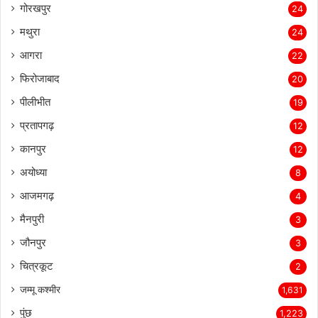
गोरखपुर
24
मथुरा
24
आगरा
22
फिरोजाबाद
20
पीलीभीत
19
प्रतापगढ़
12
कानपुर
12
अयोध्या
8
आजमगढ़
4
मैनपुरी
3
जौनपुर
3
चित्रकूट
2
जम्मू कश्मीर
1,631
पुंछ
1,223