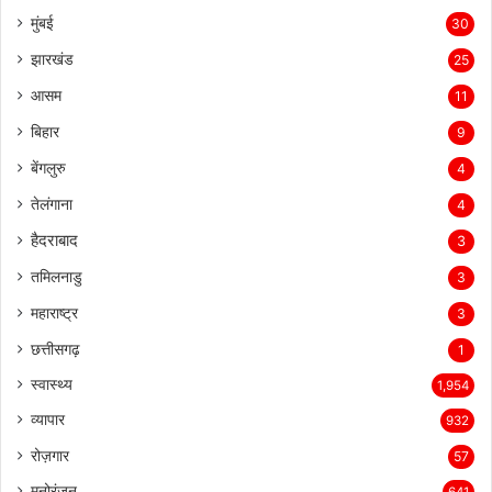
मुंबई
30
झारखंड
25
आसम
11
बिहार
9
बेंगलुरु
4
तेलंगाना
4
हैदराबाद
3
तमिलनाडु
3
महाराष्ट्र
3
छत्तीसगढ़
1
स्वास्थ्य
1,954
व्यापार
932
रोज़गार
57
मनोरंजन