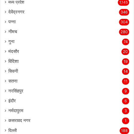
मध्य प्रदेश
1,145
देवेंद्रनगर
346
पन्ना
304
नीमच
280
गुना
74
मंदसौर
20
विदिशा
19
सिवनी
14
सतना
11
नरसिंहपुर
9
इंदौर
6
नर्मदापुरम
3
कसरावद नगर
1
दिल्ली
188