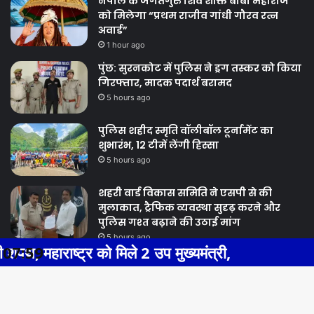
नेपाल के जगतगुरु शिव शक्ति बाबा महाराज
को मिलेगा “प्रथम राजीव गांधी गौरव रत्न
अवार्ड”
1 hour ago
पुंछ: सुरनकोट में पुलिस ने ड्रग तस्कर को किया
गिरफ्तार, मादक पदार्थ बरामद
5 hours ago
पुलिस शहीद स्मृति वॉलीबॉल टूर्नामेंट का
शुभारंभ, 12 टीमें लेंगी हिस्सा
5 hours ago
शहरी वार्ड विकास समिति ने एसपी से की
मुलाकात, ट्रैफिक व्यवस्था सुदृढ़ करने और
पुलिस गश्त बढ़ाने की उठाई मांग
5 hours ago
ष्ट्र को मिले 2 उप मुख्यमंत्री,
07:59
BHIWAD
Previous
Next
page
page