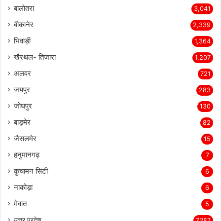
बालोतरा
3,041
बीकानेर
2,339
भिवाड़ी
1,364
खैरथल- तिजारा
1,207
अलवर
721
जयपुर
283
जोधपुर
130
बाड़मेर
82
जैसलमेर
15
हनुमानगढ़
7
कुचामन सिटी
6
नाकोड़ा
6
मेवात
5
उत्तर प्रदेश
7,287