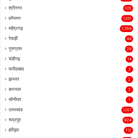
श्रीनगर
105
हरियाणा
1,551
महेंद्रगढ़
1,359
रेवाड़ी
44
गुरुग्राम
29
चंडीगढ़
14
फरीदाबाद
3
झज्जर
2
करनाल
2
सोनीपत
1
उत्तराखंड
1,167
रूद्रपुर
924
हरिद्वार
112