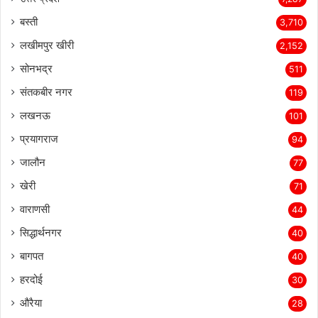
बस्ती
3,710
लखीमपुर खीरी
2,152
सोनभद्र
511
संतकबीर नगर
119
लखनऊ
101
प्रयागराज
94
जालौन
77
खेरी
71
वाराणसी
44
सिद्धार्थनगर
40
बागपत
40
हरदोई
30
औरैया
28