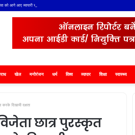
ं सेवा को आगे आए व्यापारी संगठन, मेडिकल कैंप, भंडारे और वाटर बूथ लगाने का निर्णय
राध
खेल
मनोरंजन
धर्म
विश्व
व्यापार
शिक्षा
स्वास्थ्य
गणना करके दिखायी दक्षता
के विजेता छात्र पुरस्कृत