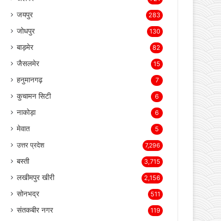
बीकानेर
2,343
भिवाड़ी
1,364
खैरथल- तिजारा
1,207
अलवर
721
जयपुर
283
जोधपुर
130
बाड़मेर
82
जैसलमेर
15
हनुमानगढ़
7
कुचामन सिटी
6
नाकोड़ा
6
मेवात
5
उत्तर प्रदेश
7,296