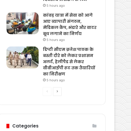
खेल कौशल
4 hours ago
संरक्षित खेती से बढ़ेगी
किसानों की आय, कृषि
विज्ञान केन्द्र बस्ती में पांच
दिवसीय प्रशिक्षण संपन्न
5 hours ago
कांवड़ यात्रा में सेवा को आगे
आए व्यापारी संगठन,
मेडिकल कैंप, भंडारे और वाटर
बूथ लगाने का निर्णय
5 hours ago
डिप्टी सीएम ब्रजेश पाठक के
बस्ती दौरे को लेकर प्रशासन
अलर्ट, हेलीपैड से लेकर
वीवीआईपी रूट तक तैयारियों
का निरीक्षण
5 hours ago
Previous
Next