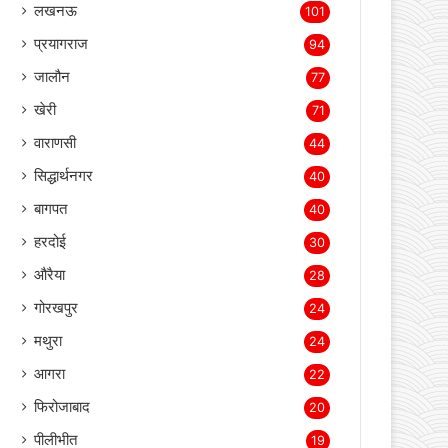
बस्ती
3,715
लखीमपुर खीरी
2,156
सोनभद्र
511
संतकबीर नगर
119
लखनऊ
101
प्रयागराज
94
जालौन
77
खेरी
71
वाराणसी
44
सिद्धार्थनगर
40
बागपत
40
हरदोई
30
औरैया
28
गोरखपुर
24