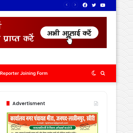
Facebook
Twitter
YouTube
Switch
Search
Reporter Joining Form
skin
for
Advertisment