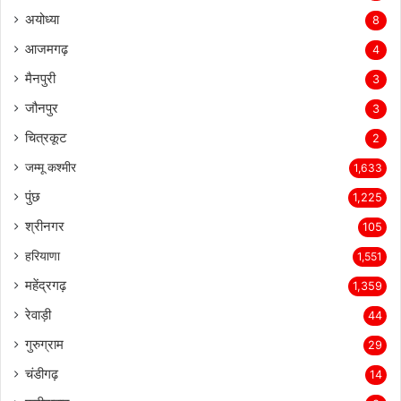
अयोध्या
8
आजमगढ़
4
मैनपुरी
3
जौनपुर
3
चित्रकूट
2
जम्मू कश्मीर
1,633
पुंछ
1,225
श्रीनगर
105
हरियाणा
1,551
महेंद्रगढ़
1,359
रेवाड़ी
44
गुरुग्राम
29
चंडीगढ़
14