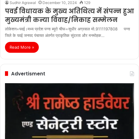
Sudhir Agrawal
December 10, 2024
129
पवई विधायक के मुख्य अतिथित्य में संपन्न हुआ
मुख्यमंत्री कन्या विवाह/निकाह सम्मेलन
लोकेशन=पवई।मध्य प्रदेश पन्ना ब्यूरो चीफ=सुधीर अग्रवाल मो.9111197808 पन्ना
जिले के पवई जनपद पंचायत अंतर्गत प्राकृतिक सुंदरता और मनमोहक…
Read More »
Advertisment