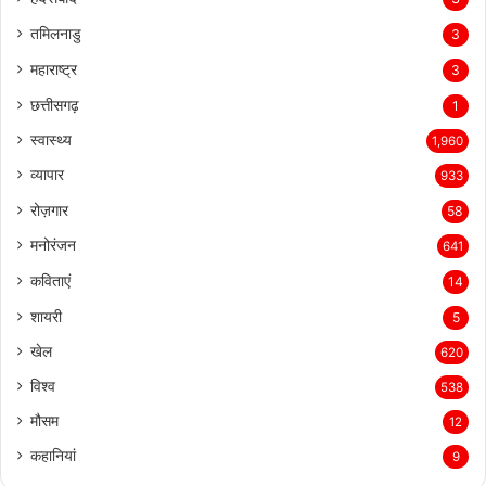
तमिलनाडु
3
महाराष्ट्र
3
छत्तीसगढ़
1
स्वास्थ्य
1,960
व्यापार
933
रोज़गार
58
मनोरंजन
641
कविताएं
14
शायरी
5
खेल
620
विश्व
538
मौसम
12
कहानियां
9