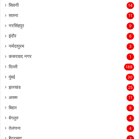
सिवनी
14
सतना
11
नरसिंहपुर
9
इंदौर
6
नर्मदापुरम
3
कसरावद नगर
1
दिल्ली
188
मुंबई
30
झारखंड
25
आसम
11
बिहार
9
बेंगलुरु
4
तेलंगाना
4
हैदराबाद
3