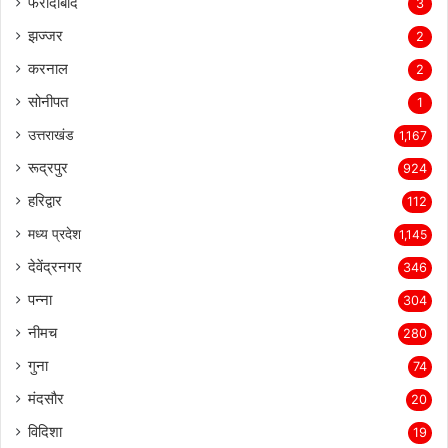
फरीदाबाद
3
झज्जर
2
करनाल
2
सोनीपत
1
उत्तराखंड
1,167
रूद्रपुर
924
हरिद्वार
112
मध्य प्रदेश
1,145
देवेंद्रनगर
346
पन्ना
304
नीमच
280
गुना
74
मंदसौर
20
विदिशा
19