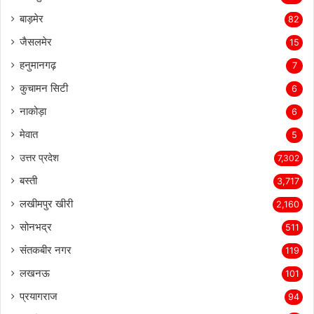
बाड़मेर
82
जैसलमेर
15
हनुमानगढ़
7
कुचामन सिटी
6
नाकोड़ा
6
मेवात
5
उत्तर प्रदेश
7,302
बस्ती
3,717
लखीमपुर खीरी
2,160
सोनभद्र
511
संतकबीर नगर
119
लखनऊ
101
प्रयागराज
94