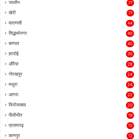
जालौन
77
खेरी
71
वाराणसी
44
सिद्धार्थनगर
40
बागपत
40
हरदोई
30
औरैया
28
गोरखपुर
24
मथुरा
24
आगरा
22
फिरोजाबाद
20
पीलीभीत
19
प्रतापगढ़
12
कानपुर
12