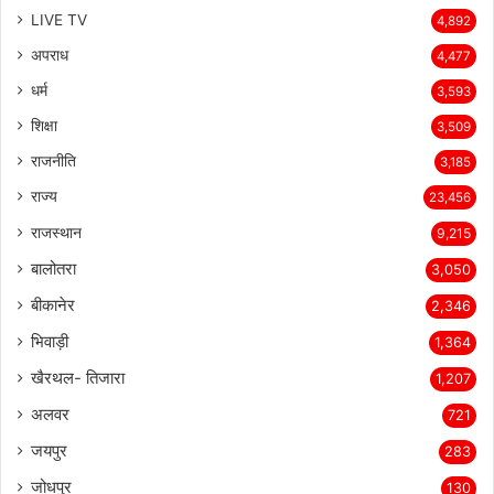
LIVE TV
4,892
अपराध
4,477
धर्म
3,593
शिक्षा
3,509
राजनीति
3,185
राज्य
23,456
राजस्थान
9,215
बालोतरा
3,050
बीकानेर
2,346
भिवाड़ी
1,364
खैरथल- तिजारा
1,207
अलवर
721
जयपुर
283
जोधपुर
130