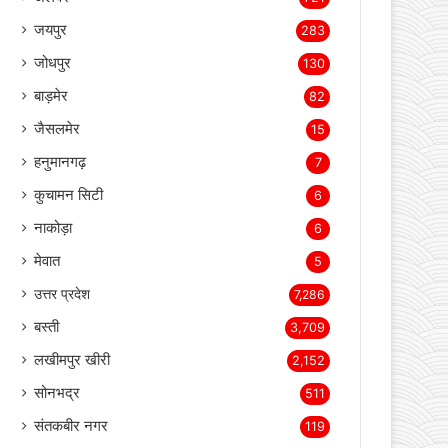
बीकानेर
2,334
भिवाड़ी
1,364
खैरथल- तिजारा
1,207
अलवर
721
जयपुर
283
जोधपुर
130
बाड़मेर
82
जैसलमेर
15
हनुमानगढ़
7
कुचामन सिटी
6
नाकोड़ा
6
मेवात
5
उत्तर प्रदेश
7,286