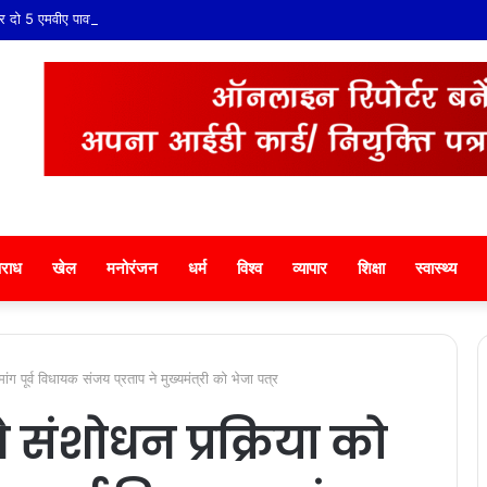
ो 5 एमवीए पावर ट्रांसफार्मरों की स्वीकृति, विधायक श्री ताराचंद सारस्वत के सतत प्रयास लाए 
राध
खेल
मनोरंजन
धर्म
विश्व
व्यापार
शिक्षा
स्वास्थ्य
 पूर्व विधायक संजय प्रताप ने मुख्यमंत्री को भेजा पत्र
 संशोधन प्रक्रिया को