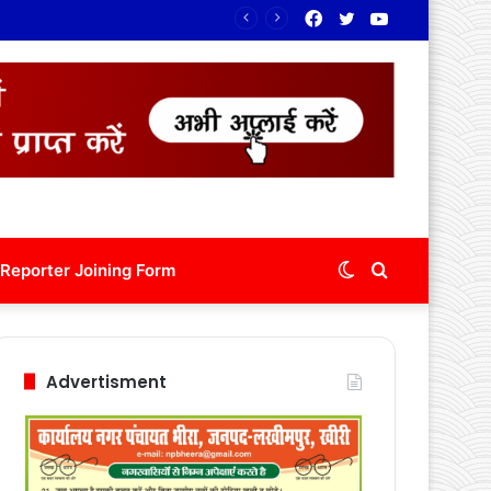
Facebook
Twitter
YouTube
रंग
Switch
Search
Reporter Joining Form
skin
for
Advertisment