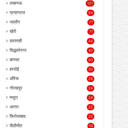
बस्ती
3,709
लखीमपुर खीरी
2,152
सोनभद्र
511
संतकबीर नगर
119
लखनऊ
101
प्रयागराज
94
जालौन
77
खेरी
71
वाराणसी
44
सिद्धार्थनगर
40
बागपत
40
हरदोई
30
औरैया
28
गोरखपुर
24