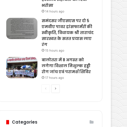
एफआईआर दर्ज
14 hours ago
भूस्खलन प्रभावित क्षेत्रों का
दौरा कर जावेद अहमद राणा
ने प्रभावित परिवारों को
हरसंभव सहायता का दिया
भरोसा
14 hours ago
समंदसर जीएसएस पर दो 5
एमवीए पावर ट्रांसफार्मरों की
स्वीकृति, विधायक श्री ताराचंद
सारस्वत के सतत प्रयास लाए
रंग
15 hours ago
बालोतरा में 8 अगस्त को
लगेगा विशाल निशुल्क हड्डी
रोग जांच एवं परामर्श शिविर
17 hours ago
Previous
Next