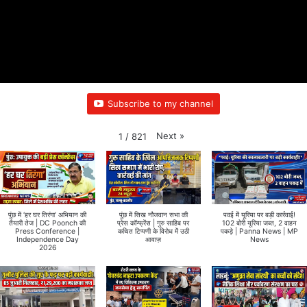
Subscribe to my channel
Next
»
1
/
821
पुंछ में ‘हर घर तिरंगा’ अभियान की
पुंछ में सिख नौजवान सभा की
पवई में यूरिया पर बड़ी कार्रवाई!
तैयारी तेज | DC Poonch की
प्रेस कॉन्फ्रेंस | गुरु साहिब पर
102 बोरी यूरिया जब्त, 2 वाहन
Press Conference |
कथित टिप्पणी के विरोध में उठी
पकड़े | Panna News | MP
Independence Day
आवाज़
News
2026