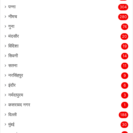
पन्ना
304
नीमच
280
गुना
74
मंदसौर
20
विदिशा
19
सिवनी
14
सतना
11
नरसिंहपुर
9
इंदौर
6
नर्मदापुरम
3
कसरावद नगर
1
दिल्ली
188
मुंबई
30