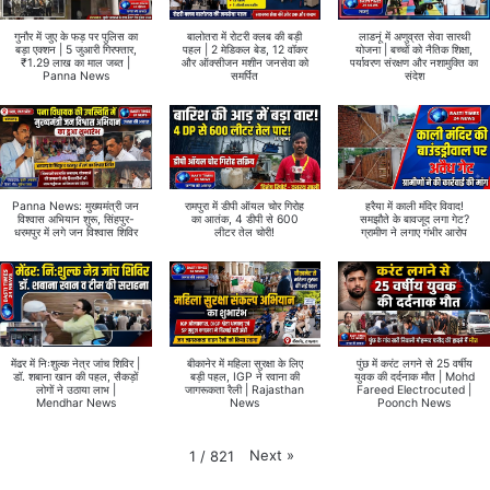
गुनौर में जुए के फड़ पर पुलिस का
बालोतरा में रोटरी क्लब की बड़ी
लाडनूं में अणुव्रत सेवा सारथी
बड़ा एक्शन | 5 जुआरी गिरफ्तार,
पहल | 2 मेडिकल बेड, 12 वॉकर
योजना | बच्चों को नैतिक शिक्षा,
₹1.29 लाख का माल जब्त |
और ऑक्सीजन मशीन जनसेवा को
पर्यावरण संरक्षण और नशामुक्ति का
Panna News
समर्पित
संदेश
Panna News: मुख्यमंत्री जन
रामपुरा में डीपी ऑयल चोर गिरोह
हरैया में काली मंदिर विवाद!
विश्वास अभियान शुरू, सिंहपुर-
का आतंक, 4 डीपी से 600
समझौते के बावजूद लगा गेट?
धरमपुर में लगे जन विश्वास शिविर
लीटर तेल चोरी!
ग्रामीण ने लगाए गंभीर आरोप
मेंढर में निःशुल्क नेत्र जांच शिविर |
बीकानेर में महिला सुरक्षा के लिए
पुंछ में करंट लगने से 25 वर्षीय
डॉ. शबाना खान की पहल, सैकड़ों
बड़ी पहल, IGP ने रवाना की
युवक की दर्दनाक मौत | Mohd
लोगों ने उठाया लाभ |
जागरूकता रैली | Rajasthan
Fareed Electrocuted |
Mendhar News
News
Poonch News
Next
»
1
/
821