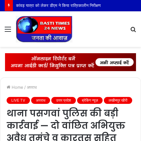
कांवड़ यात्रा को लेकर डीएम ने किया रात्रिकालीन निरीक्षण
Menu
S
fo
Home
/
अपराध
LIVE TV
अपराध
उत्तर प्रदेश
ब्रेकिंग न्यूज़
लखीमपुर खीरी
थाना पसगवां पुलिस की बड़ी
कार्रवाई — दो वांछित अभियुक्त
अवैध तमंचे व कारतूस सहित