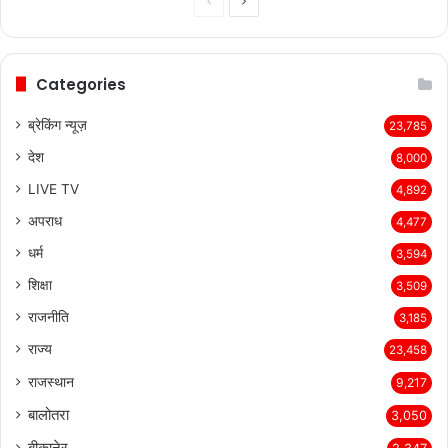
Previous
Next
page
page
Categories
ब्रेकिंग न्यूज़
23,785
देश
8,000
LIVE TV
4,892
अपराध
4,477
धर्म
3,594
शिक्षा
3,509
राजनीति
3,185
राज्य
23,458
राजस्थान
9,217
बालोतरा
3,050
बीकानेर