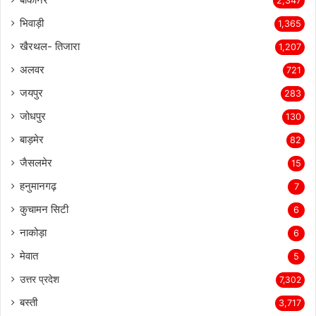
2,347
भिवाड़ी
1,365
खैरथल- तिजारा
1,207
अलवर
721
जयपुर
283
जोधपुर
130
बाड़मेर
82
जैसलमेर
15
हनुमानगढ़
7
कुचामन सिटी
6
नाकोड़ा
6
मेवात
5
उत्तर प्रदेश
7,302
बस्ती
3,717