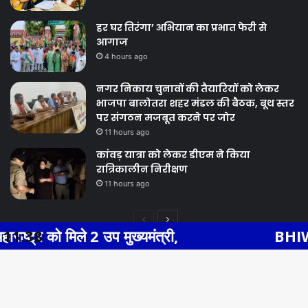
हर घर तिरंगा’ अभियान का प्रभात फेरी से
आगाज
4 hours ago
नगर निकाय चुनावों की तैयारियों को लेकर
भाजपा बालोतरा शहर मंडल की बैठक, बूथ स्तर
पर संगठन मजबूत करने पर जोर
11 hours ago
कांवड़ यात्रा को लेकर डीएम ने किया
रात्रिकालीन निरीक्षण
11 hours ago
Previous
Next
 उप मुख्यमंत्री,
11:38
BHIWADI NEWS एसएस 
page
page
Facebook
Twitter
WhatsApp
Telegram
© Copyright 2026, All Rights Reserved |
Ba