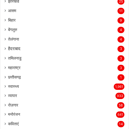
झारखंड
25
आसम
11
बिहार
9
बेंगलुरु
4
तेलंगाना
4
हैदराबाद
3
तमिलनाडु
3
महाराष्ट्र
3
छत्तीसगढ़
1
स्वास्थ्य
1,961
व्यापार
933
रोज़गार
58
मनोरंजन
641
कविताएं
14