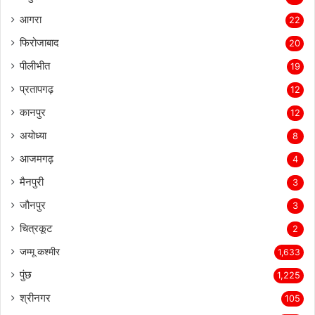
आगरा
22
फिरोजाबाद
20
पीलीभीत
19
प्रतापगढ़
12
कानपुर
12
अयोध्या
8
आजमगढ़
4
मैनपुरी
3
जौनपुर
3
चित्रकूट
2
जम्मू कश्मीर
1,633
पुंछ
1,225
श्रीनगर
105