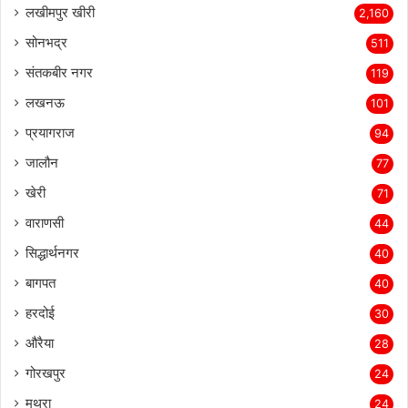
लखीमपुर खीरी
2,160
सोनभद्र
511
संतकबीर नगर
119
लखनऊ
101
प्रयागराज
94
जालौन
77
खेरी
71
वाराणसी
44
सिद्धार्थनगर
40
बागपत
40
हरदोई
30
औरैया
28
गोरखपुर
24
मथुरा
24