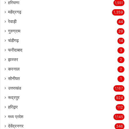
हरियाणा
1,551
महेंद्रगढ़
1,359
रेवाड़ी
44
गुरुग्राम
29
चंडीगढ़
14
फरीदाबाद
3
झज्जर
2
करनाल
2
सोनीपत
1
उत्तराखंड
1,167
रूद्रपुर
924
हरिद्वार
112
मध्य प्रदेश
1,145
देवेंद्रनगर
346