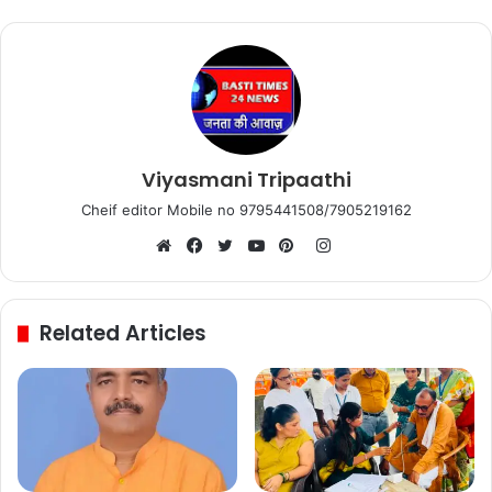
Viyasmani Tripaathi
Cheif editor Mobile no 9795441508/7905219162
Instagram
Website
Facebook
Twitter
YouTube
Pinterest
Related Articles