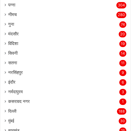
पन्ना
304
नीमच
280
गुना
74
मंदसौर
20
विदिशा
19
सिवनी
14
सतना
11
नरसिंहपुर
9
इंदौर
6
नर्मदापुरम
3
कसरावद नगर
1
दिल्ली
188
मुंबई
30
झारखंड
25