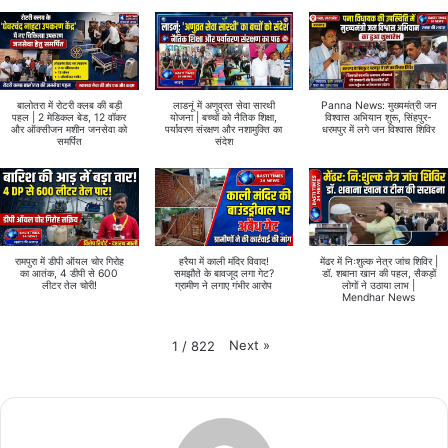
बालोतरा में रोटरी क्लब की बड़ी
लाडनूं में अणुव्रत सेवा सारथी
Panna News: मुख्यमंत्री जन
पहल | 2 मेडिकल बेड, 12 वॉकर
योजना | बच्चों को नैतिक शिक्षा,
विश्वास अभियान शुरू, सिंहपुर-
और ऑक्सीजन मशीन जनसेवा को
पर्यावरण संरक्षण और नशामुक्ति का
धरमपुर में लगे जन विश्वास शिविर
समर्पित
संदेश
रामपुरा में डीपी ऑयल चोर गिरोह
हरैया में काली मंदिर विवाद!
मेंढर में निःशुल्क नेत्र जांच शिविर |
का आतंक, 4 डीपी से 600
समझौते के बावजूद लगा गेट?
डॉ. शबाना खान की पहल, सैकड़ों
लीटर तेल चोरी!
ग्रामीण ने लगाए गंभीर आरोप
लोगों ने उठाया लाभ |
Mendhar News
Next
»
1
/
822