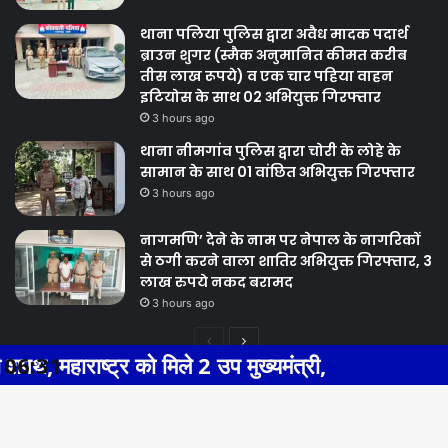
थाना पलिया पुलिस द्वारा अवैध मादक पदार्थ
ब्राउन शुगर (स्मैक अनुमानित कीमत करीब
तीस लाख रूपये) व एक चार पहिया वाहन
इटियोस के साथ 02 अभियुक्त गिरफ्तार
3 hours ago
थाना नीमगांव पुलिस द्वारा चोरी के लोहे के
सामान के साथ 01 वांछित अभियुक्त गिरफ्तार
3 hours ago
नागमणि’ देने के नाम पर नेपाल के नागरिकों
से ठगी करने वाला शातिर अभियुक्त गिरफ्तार, 3
लाख रुपये नकद बरामद
3 hours ago
Previous
Next
को मिले 2 उप मुख्यमंत्री,
06:31
BHIWADI NEW
page
page
Facebook
Twitter
WhatsApp
Telegram
© Copyright 2026, All Rights Reserved |