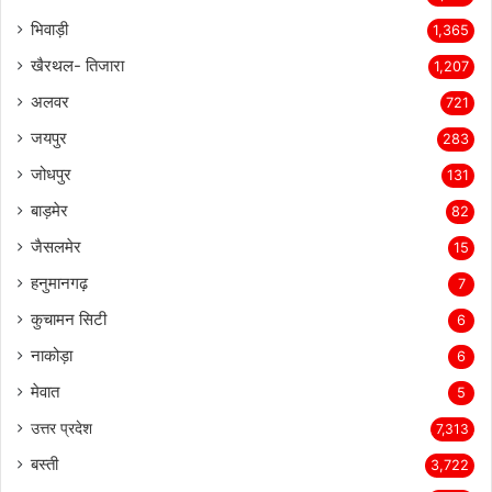
भिवाड़ी
1,365
खैरथल- तिजारा
1,207
अलवर
721
जयपुर
283
जोधपुर
131
बाड़मेर
82
जैसलमेर
15
हनुमानगढ़
7
कुचामन सिटी
6
नाकोड़ा
6
मेवात
5
उत्तर प्रदेश
7,313
बस्ती
3,722