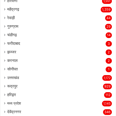
हरियाणा
1,551
महेंद्रगढ़
1,359
रेवाड़ी
44
गुरुग्राम
29
चंडीगढ़
14
फरीदाबाद
3
झज्जर
2
करनाल
2
सोनीपत
1
उत्तराखंड
1,172
रूद्रपुर
929
हरिद्वार
112
मध्य प्रदेश
1,145
देवेंद्रनगर
346