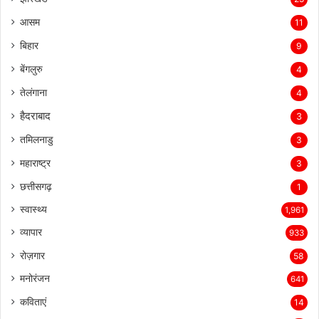
आसम
11
बिहार
9
बेंगलुरु
4
तेलंगाना
4
हैदराबाद
3
तमिलनाडु
3
महाराष्ट्र
3
छत्तीसगढ़
1
स्वास्थ्य
1,961
व्यापार
933
रोज़गार
58
मनोरंजन
641
कविताएं
14