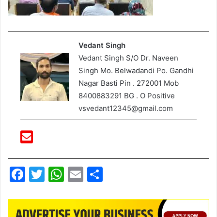
Vedant Singh
Vedant Singh S/O Dr. Naveen
Singh Mo. Belwadandi Po. Gandhi
Nagar Basti Pin . 272001 Mob
8400883291 BG . O Positive
vsvedant12345@gmail.com
F
T
W
E
S
a
w
h
m
h
c
itt
at
ai
ar