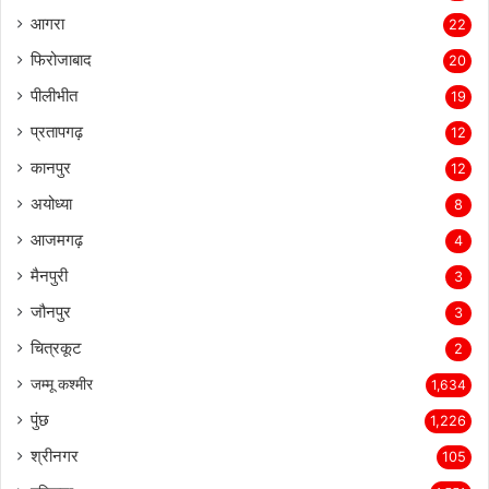
आगरा
22
फिरोजाबाद
20
पीलीभीत
19
प्रतापगढ़
12
कानपुर
12
अयोध्या
8
आजमगढ़
4
मैनपुरी
3
जौनपुर
3
चित्रकूट
2
जम्मू कश्मीर
1,634
पुंछ
1,226
श्रीनगर
105