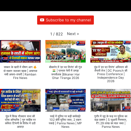
Subscribe to my channel
Next
»
1
/
822
बीकानेर में ‘हर घर तिरंगा’ की गूंज
पुंछ में ‘हर घर तिरंगा’ अभियान की
रामबन के खारी में भीषण आग
तैयारी तेज | DC Poonch की
दो मकान जलकर खाक | अचानक
| प्रभात फेरी में उमड़ा
Press Conference |
मची अफरा-तफरी | Ramban
जनसैलाब |Bikaner Har
Independence Day
Fire News
Ghar Tiranga 2026
2026
पुंछ में सिख नौजवान सभा की
पवई में यूरिया पर बड़ी कार्रवाई!
गुनौर में जुए के फड़ पर पुलिस का
प्रेस कॉन्फ्रेंस | गुरु साहिब पर
102 बोरी यूरिया जब्त, 2 वाहन
बड़ा एक्शन | 5 जुआरी गिरफ्तार,
कथित टिप्पणी के विरोध में उठी
पकड़े | Panna News | MP
₹1.29 लाख का माल जब्त |
आवाज़
News
Panna News