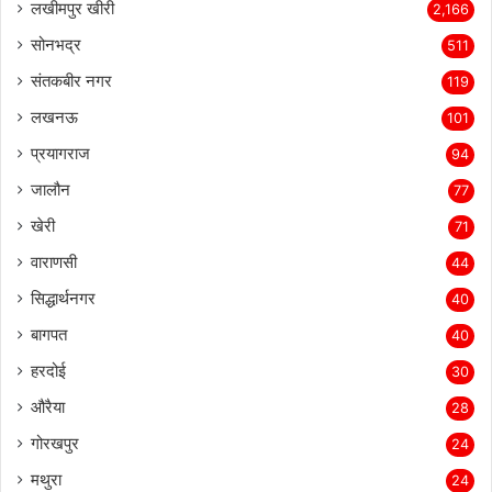
लखीमपुर खीरी
2,166
सोनभद्र
511
संतकबीर नगर
119
लखनऊ
101
प्रयागराज
94
जालौन
77
खेरी
71
वाराणसी
44
सिद्धार्थनगर
40
बागपत
40
हरदोई
30
औरैया
28
गोरखपुर
24
मथुरा
24