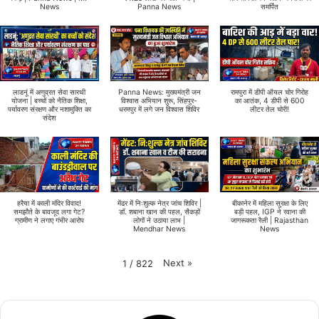
News
Panna News
समर्पित
लाडनूं में अणुव्रत सेवा सारथी
Panna News: मुख्यमंत्री जन
रामपुरा में डीपी ऑयल चोर गिरोह
योजना | बच्चों को नैतिक शिक्षा,
विश्वास अभियान शुरू, सिंहपुर-
का आतंक, 4 डीपी से 600
पर्यावरण संरक्षण और नशामुक्ति का
धरमपुर में लगे जन विश्वास शिविर
लीटर तेल चोरी!
संदेश
हरैया में काली मंदिर विवाद!
मेंढर में निःशुल्क नेत्र जांच शिविर |
बीकानेर में महिला सुरक्षा के लिए
समझौते के बावजूद लगा गेट?
डॉ. शबाना खान की पहल, सैकड़ों
बड़ी पहल, IGP ने रवाना की
ग्रामीण ने लगाए गंभीर आरोप
लोगों ने उठाया लाभ |
जागरूकता रैली | Rajasthan
Mendhar News
News
Next
»
1
/
822