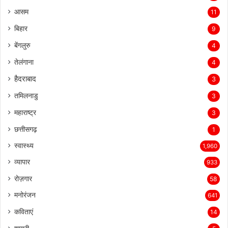
आसम
11
बिहार
9
बेंगलुरु
4
तेलंगाना
4
हैदराबाद
3
तमिलनाडु
3
महाराष्ट्र
3
छत्तीसगढ़
1
स्वास्थ्य
1,960
व्यापार
933
रोज़गार
58
मनोरंजन
641
कविताएं
14