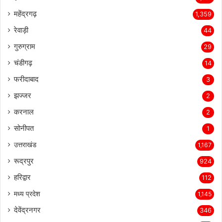
महेंद्रगढ़
1,359
रेवाड़ी
44
गुरुग्राम
29
चंडीगढ़
14
फरीदाबाद
3
झज्जर
2
करनाल
2
सोनीपत
1
उत्तराखंड
1,167
रूद्रपुर
924
हरिद्वार
112
मध्य प्रदेश
1,145
देवेंद्रनगर
346