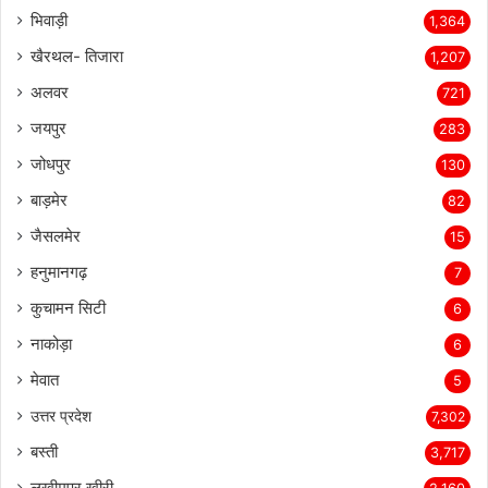
भिवाड़ी
1,364
खैरथल- तिजारा
1,207
अलवर
721
जयपुर
283
जोधपुर
130
बाड़मेर
82
जैसलमेर
15
हनुमानगढ़
7
कुचामन सिटी
6
नाकोड़ा
6
मेवात
5
उत्तर प्रदेश
7,302
बस्ती
3,717
लखीमपुर खीरी