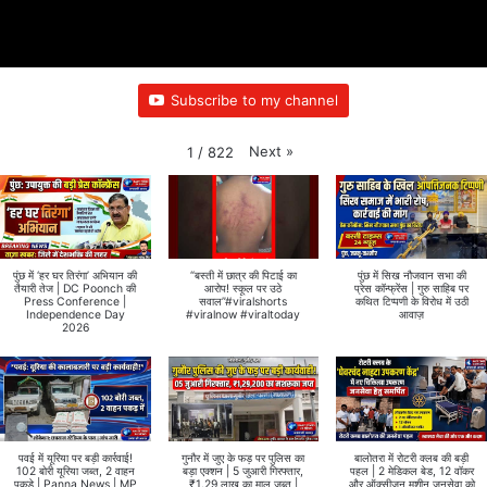
Subscribe to my channel
Next
»
1
/
822
पुंछ में ‘हर घर तिरंगा’ अभियान की
“बस्ती में छात्र की पिटाई का
पुंछ में सिख नौजवान सभा की
तैयारी तेज | DC Poonch की
आरोप! स्कूल पर उठे
प्रेस कॉन्फ्रेंस | गुरु साहिब पर
Press Conference |
सवाल”#viralshorts
कथित टिप्पणी के विरोध में उठी
Independence Day
#viralnow #viraltoday
आवाज़
2026
पवई में यूरिया पर बड़ी कार्रवाई!
गुनौर में जुए के फड़ पर पुलिस का
बालोतरा में रोटरी क्लब की बड़ी
102 बोरी यूरिया जब्त, 2 वाहन
बड़ा एक्शन | 5 जुआरी गिरफ्तार,
पहल | 2 मेडिकल बेड, 12 वॉकर
पकड़े | Panna News | MP
₹1.29 लाख का माल जब्त |
और ऑक्सीजन मशीन जनसेवा को