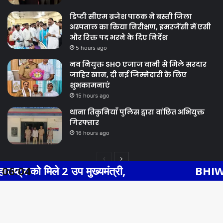
डिप्टी सीएम ब्रजेश पाठक ने बस्ती जिला
अस्पताल का किया निरीक्षण, इमरजेंसी में एसी
और रिक्त पद भरने के दिए निर्देश
5 hours ago
नव नियुक्त SHO एजाज वानी से मिले सरदार
जाहिर खान, दी नई जिम्मेदारी के लिए
शुभकामनाएं
15 hours ago
थाना तिकुनियाँ पुलिस द्वारा वांछित अभियुक्त
गिरफ्तार
16 hours ago
Previous
Next
 उप मुख्यमंत्री,
06:04
BHIWADI NEWS एसएस 
page
page
Facebook
Twitter
WhatsApp
Telegram
© Copyright 2026, All Rights Reserved |
Ba