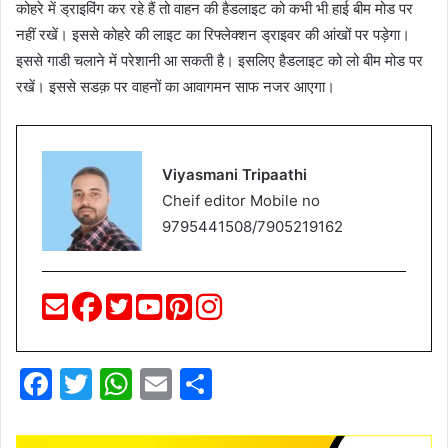
कोहरे में ड्राइविंग कर रहे हैं तो वाहन की हैडलाइट को कभी भी हाई बीम मोड पर
नहीं रखें। इससे कोहरे की लाइट का रिफ्लेक्शन ड्राइवर की आंखों पर पड़ेगा।
इससे गाडी चलाने में परेशानी आ सकती है। इसलिए हैडलाइट को लो बीम मोड पर
रखें। इससे सडक़ पर वाहनों का आवागमन साफ नजर आएगा।
Viyasmani Tripaathi
Cheif editor Mobile no
9795441508/7905219162
F
T
W
E
S
a
w
h
m
h
c
itt
at
ai
ar