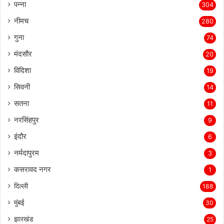
पन्ना
304
नीमच
280
गुना
74
मंदसौर
20
विदिशा
19
सिवनी
14
सतना
11
नरसिंहपुर
9
इंदौर
6
नर्मदापुरम
3
कसरावद नगर
1
दिल्ली
188
मुंबई
30
झारखंड
25