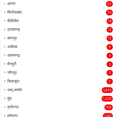
आगरा
22
फिरोजाबाद
20
पीलीभीत
19
प्रतापगढ़
12
कानपुर
12
अयोध्या
8
आजमगढ़
4
मैनपुरी
3
जौनपुर
3
चित्रकूट
2
जम्मू कश्मीर
1,633
पुंछ
1,225
श्रीनगर
105
हरियाणा
1,551