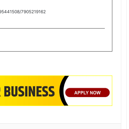
9795441508/7905219162
nkedIn
Tumblr
Pinterest
Reddit
VKontakte
Share via Email
Print