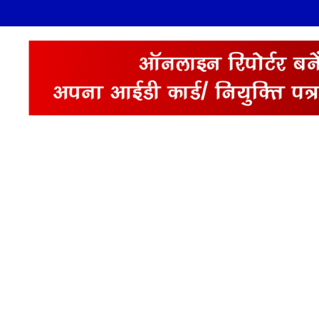
र दो 5 एमवीए पावर ट्रांसफार्मरों की स्वीकृति, विधायक श्री ताराचंद सारस्वत के सतत प्रयास 