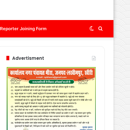
Switch
Search
Reporter Joining Form
skin
for
Advertisment