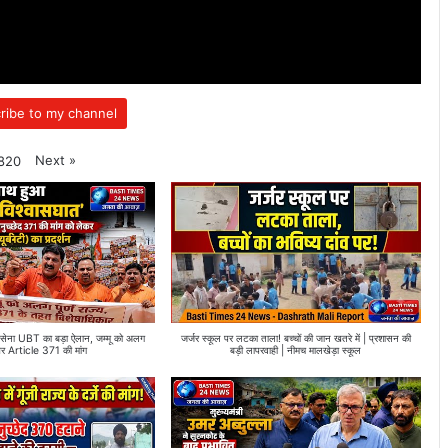
ribe to my channel
Next
»
820
ा UBT का बड़ा ऐलान, जम्मू को अलग
जर्जर स्कूल पर लटका ताला! बच्चों की जान खतरे में | प्रशासन की
और Article 371 की मांग
बड़ी लापरवाही | नीमच मालखेड़ा स्कूल