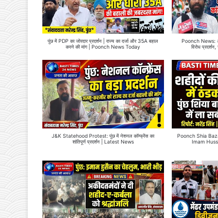
पुंछ में PDP का जोरदार प्रदर्शन | राज्य का दर्जा और 35A बहाल
Poonch News: अनुच
करने की मांग | Poonch News Today
विरोध प्रदर्शन,
J&K Statehood Protest: पुंछ में नेशनल कॉन्फ्रेंस का
Poonch Shia Bazar मे
शांतिपूर्ण प्रदर्शन | Latest News
Imam Huss