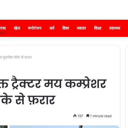
राध
खेल
मनोरंजन
धर्म
विश्व
व्यापार
शिक्षा
स्वास्थ्य
त व मुलज़िम मोके से फ़रार
त ट्रैक्टर मय कम्प्रेशर
के से फ़रार
197
1 minute read