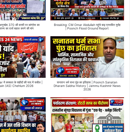
्छेद 370 की बरसी पर कांग्रेस का
Breaking: CM Omar Abdullah पहुंचे बाढ़ प्रभावित मुर्राह
 राज्य का दर्जा बहाल करने की मांग
| Poonch Flood Ground Report
ं करबला के शहीदों की याद में सबील |
सनातन धर्म सभा पुंछ का इतिहास | Poonch Sanatan
ain (AS) Chehlum 2026
Dharam Sabha History | Jammu Kashmir News
2026