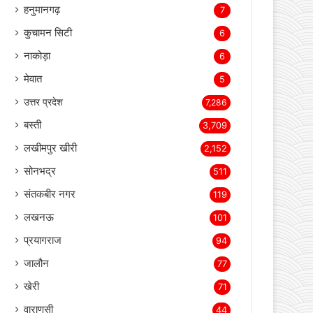
जयपुर
283
जोधपुर
130
बाड़मेर
82
जैसलमेर
15
हनुमानगढ़
7
कुचामन सिटी
6
नाकोड़ा
6
मेवात
5
उत्तर प्रदेश
7,286
बस्ती
3,709
लखीमपुर खीरी
2,152
सोनभद्र
511
संतकबीर नगर
119
लखनऊ
101