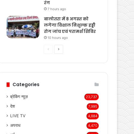
भरोसा
7 hours ago
समंदसर जीएसएस पर दो 5
एमवीए पावर ट्रांसफार्मरों की
स्वीकृति, विधायक श्री ताराचंद
सारस्वत के सतत प्रयास लाए
रंग
7 hours ago
बालोतरा में 8 अगस्त को
लगेगा विशाल निशुल्क हड्डी
रोग जांच एवं परामर्श शिविर
10 hours ago
Previous
Next
page
page
Categories