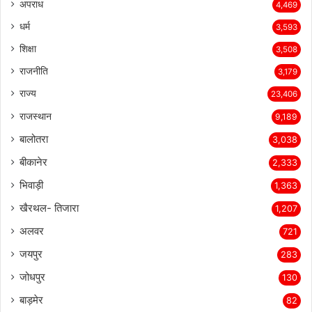
अपराध
4,469
धर्म
3,593
शिक्षा
3,508
राजनीति
3,179
राज्य
23,406
राजस्थान
9,189
बालोतरा
3,038
बीकानेर
2,333
भिवाड़ी
1,363
खैरथल- तिजारा
1,207
अलवर
721
जयपुर
283
जोधपुर
130
बाड़मेर
82