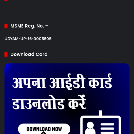
MSME Reg. No. –
UDYAM-UP-16-0005505
Download Card