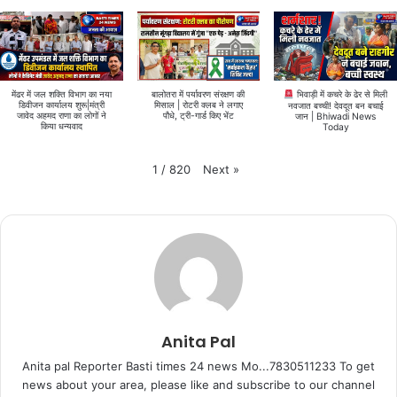
मेंढर में जल शक्ति विभाग का नया
बालोतरा में पर्यावरण संरक्षण की
भिवाड़ी में कचरे के ढेर से मिली
डिवीजन कार्यालय शुरू|मंत्री
मिसाल | रोटरी क्लब ने लगाए
नवजात बच्ची! देवदूत बन बचाई
जावेद अहमद राणा का लोगों ने
पौधे, ट्री-गार्ड किए भेंट
जान | Bhiwadi News
किया धन्यवाद
Today
Next
»
1
/
820
Anita Pal
Anita pal Reporter Basti times 24 news Mo...7830511233 To get
news about your area, please like and subscribe to our channel