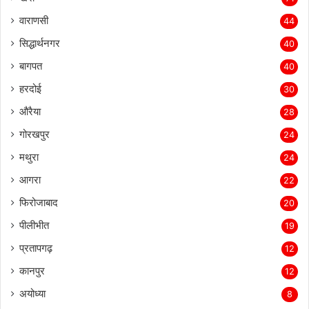
वाराणसी
44
सिद्धार्थनगर
40
बागपत
40
हरदोई
30
औरैया
28
गोरखपुर
24
मथुरा
24
आगरा
22
फिरोजाबाद
20
पीलीभीत
19
प्रतापगढ़
12
कानपुर
12
अयोध्या
8