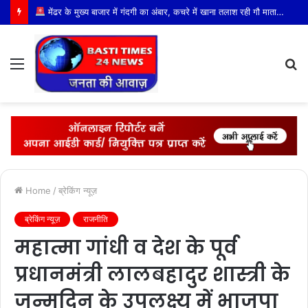
मुख्यमंत्री उमर अब्दुल्ला ने बाढ़ प्रभावित लोरन और मर्राह का किया दौरा, प्रभावित परिवारों से मिलकर हरसंभव मदद का दिया भरोसा
Menu
S
fo
Home
/
ब्रेकिंग न्यूज़
ब्रेकिंग न्यूज़
राजनीति
महात्मा गांधी व देश के पूर्व
प्रधानमंत्री लालबहादुर शास्त्री के
जन्मदिन के उपलक्ष्य में भाजपा