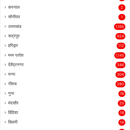
करनाल
2
सोनीपत
1
उत्तराखंड
1,166
रूद्रपुर
924
हरिद्वार
112
मध्य प्रदेश
1,145
देवेंद्रनगर
346
पन्ना
304
नीमच
280
गुना
74
मंदसौर
20
विदिशा
19
सिवनी
14