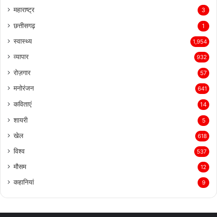
महाराष्ट्र
3
छत्तीसगढ़
1
स्वास्थ्य
1,954
व्यापार
932
रोज़गार
57
मनोरंजन
641
कविताएं
14
शायरी
5
खेल
618
विश्व
537
मौसम
12
कहानियां
9