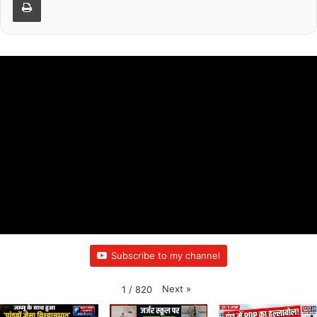
Subscribe to my channel
Next
»
1
/
820