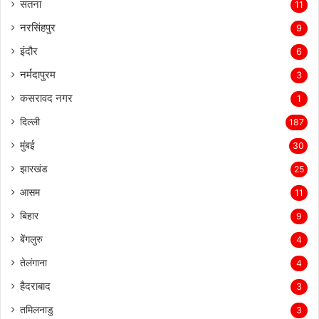
सतना
11
नरसिंहपुर
9
इंदौर
6
नर्मदापुरम
3
कसरावद नगर
1
दिल्ली
187
मुंबई
30
झारखंड
25
आसम
11
बिहार
9
बेंगलुरु
4
तेलंगाना
4
हैदराबाद
3
तमिलनाडु
3