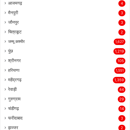
आजमगढ़
4
मैनपुरी
3
जौनपुर
3
चित्रकूट
2
जम्मू कश्मीर
1,627
पुंछ
1,219
श्रीनगर
105
हरियाणा
1,551
महेंद्रगढ़
1,359
रेवाड़ी
44
गुरुग्राम
29
चंडीगढ़
14
फरीदाबाद
3
झज्जर
2