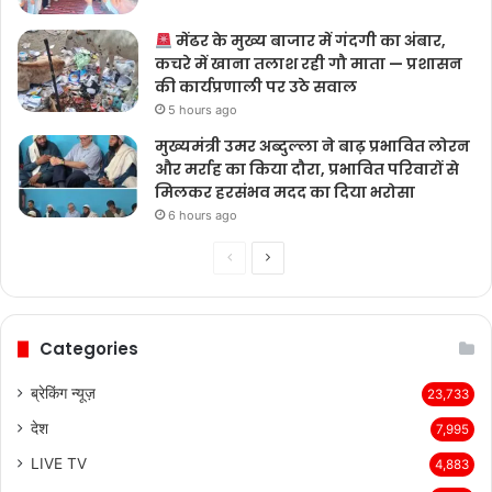
मेंढर के मुख्य बाजार में गंदगी का अंबार,
कचरे में खाना तलाश रही गौ माता — प्रशासन
की कार्यप्रणाली पर उठे सवाल
5 hours ago
मुख्यमंत्री उमर अब्दुल्ला ने बाढ़ प्रभावित लोरन
और मर्राह का किया दौरा, प्रभावित परिवारों से
मिलकर हरसंभव मदद का दिया भरोसा
6 hours ago
Previous
Next
page
page
Categories
ब्रेकिंग न्यूज़
23,733
देश
7,995
LIVE TV
4,883