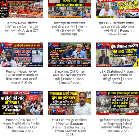
Jammu News: शिवसेना
जर्जर स्कूल पर लटका ताला!
पुंछ में PDP का जोरदार प्रदर्शन |
UBT का बड़ा ऐलान, जम्मू को
बच्चों की जान खतरे में | प्रशासन
राज्य का दर्जा और 35A बहाल
अलग राज्य और Article 371
की बड़ी लापरवाही | नीमच
करने की मांग | Poonch
की मांग
मालखेड़ा स्कूल
News Today
Poonch News: अनुच्छेद
Breaking: CM Omar
J&K Statehood Protest:
370 की बरसी पर कांग्रेस का
Abdullah पहुंचे बाढ़ प्रभावित
पुंछ में नेशनल कॉन्फ्रेंस का
विरोध प्रदर्शन, राज्य का दर्जा
मुर्राह | Poonch Flood
शांतिपूर्ण प्रदर्शन | Latest
बहाल करने की मांग
Ground Report
News
Poonch Shia Bazar में
सनातन धर्म सभा पुंछ का इतिहास
पुंछ में हज़रत इमाम हुसैन (अ.स.)
करबला के शहीदों की याद में सबील
| Poonch Sanatan
का चेहलुम जुलूस | सैकड़ों
| Imam Hussain (AS)
Dharam Sabha History |
अकीदतमंद शामिल | Poonch
Chehlum 2026
Jammu Kashmir News
Chehlum 2026
2026