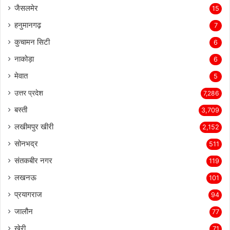
जैसलमेर
15
हनुमानगढ़
7
कुचामन सिटी
6
नाकोड़ा
6
मेवात
5
उत्तर प्रदेश
7,286
बस्ती
3,709
लखीमपुर खीरी
2,152
सोनभद्र
511
संतकबीर नगर
119
लखनऊ
101
प्रयागराज
94
जालौन
77
खेरी
71