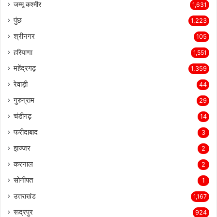
जम्मू कश्मीर
1,631
पुंछ
1,223
श्रीनगर
105
हरियाणा
1,551
महेंद्रगढ़
1,359
रेवाड़ी
44
गुरुग्राम
29
चंडीगढ़
14
फरीदाबाद
3
झज्जर
2
करनाल
2
सोनीपत
1
उत्तराखंड
1,167