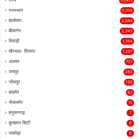
राज्य
23,435
राजस्थान
9,206
बालोतरा
3,044
बीकानेर
2,343
भिवाड़ी
1,364
खैरथल- तिजारा
1,207
अलवर
721
जयपुर
283
जोधपुर
130
बाड़मेर
82
जैसलमेर
15
हनुमानगढ़
7
कुचामन सिटी
6
नाकोड़ा
6