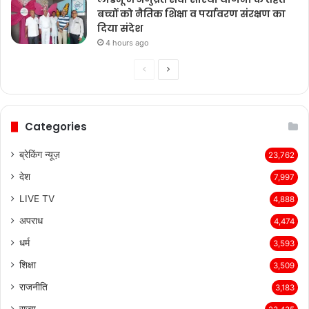
लाडनूं में अणुव्रत सेवा सारथी योजना के तहत
बच्चों को नैतिक शिक्षा व पर्यावरण संरक्षण का
दिया संदेश
4 hours ago
Previous
Next
page
page
Categories
ब्रेकिंग न्यूज़
23,762
देश
7,997
LIVE TV
4,888
अपराध
4,474
धर्म
3,593
शिक्षा
3,509
राजनीति
3,183