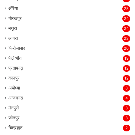
हरदोई
30
औरैया
28
गोरखपुर
24
मथुरा
24
आगरा
22
फिरोजाबाद
20
पीलीभीत
19
प्रतापगढ़
12
कानपुर
12
अयोध्या
8
आजमगढ़
4
मैनपुरी
3
जौनपुर
3
चित्रकूट
2