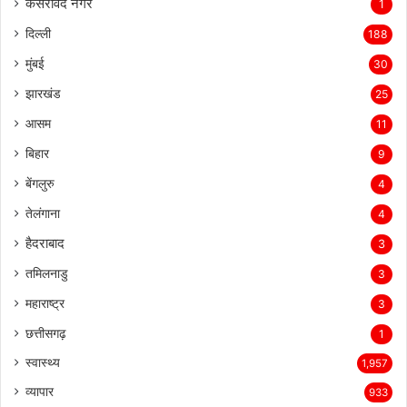
कसरावद नगर
1
दिल्ली
188
मुंबई
30
झारखंड
25
आसम
11
बिहार
9
बेंगलुरु
4
तेलंगाना
4
हैदराबाद
3
तमिलनाडु
3
महाराष्ट्र
3
छत्तीसगढ़
1
स्वास्थ्य
1,957
व्यापार
933