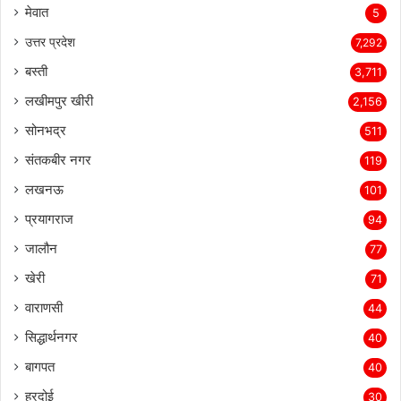
मेवात
5
उत्तर प्रदेश
7,292
बस्ती
3,711
लखीमपुर खीरी
2,156
सोनभद्र
511
संतकबीर नगर
119
लखनऊ
101
प्रयागराज
94
जालौन
77
खेरी
71
वाराणसी
44
सिद्धार्थनगर
40
बागपत
40