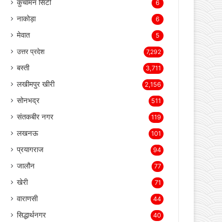
जोधपुर
130
बाड़मेर
82
जैसलमेर
15
हनुमानगढ़
7
कुचामन सिटी
6
नाकोड़ा
6
मेवात
5
उत्तर प्रदेश
7,292
बस्ती
3,711
लखीमपुर खीरी
2,156
सोनभद्र
511
संतकबीर नगर
119
लखनऊ
101
प्रयागराज
94