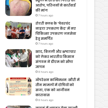
Latest News
स्कूल में छात्र की पिटाई का
आरोप, परिजनों ने कार्रवाई
की मांग
7 hours ago
रोटरी क्लब के ‘घेवरचंद
नाहटा उपकरण केंद्र’ में नए
चिकित्सा उपकरण जनसेवा
हेतु समर्पित
7 hours ago
खाद, बिजली और भ्रष्टाचार
को लेकर भारतीय किसान
संगठन ने डीएम को सौंपा
ज्ञापन
8 hours ago