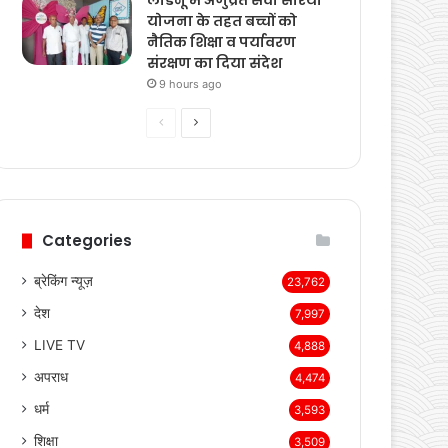
ऑपरेशन कन्विक्शन: खीरी में
तीन मामलों में दोषियों को
सजा, एक को आजीवन
कारावास
8 hours ago
लाडनूं में अणुव्रत सेवा सारथी
योजना के तहत बच्चों को
नैतिक शिक्षा व पर्यावरण
संरक्षण का दिया संदेश
9 hours ago
Previous
Next
page
page
Categories
ब्रेकिंग न्यूज़
23,762
देश
7,997