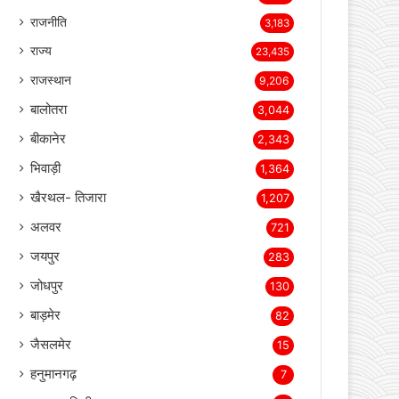
LIVE TV
4,888
अपराध
4,474
धर्म
3,593
शिक्षा
3,509
राजनीति
3,183
राज्य
23,435
राजस्थान
9,206
बालोतरा
3,044
बीकानेर
2,343
भिवाड़ी
1,364
खैरथल- तिजारा
1,207
अलवर
721
जयपुर
283