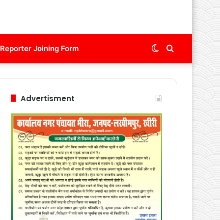
Switch
Search
Reporter Joining Form
skin
for
Advertisment