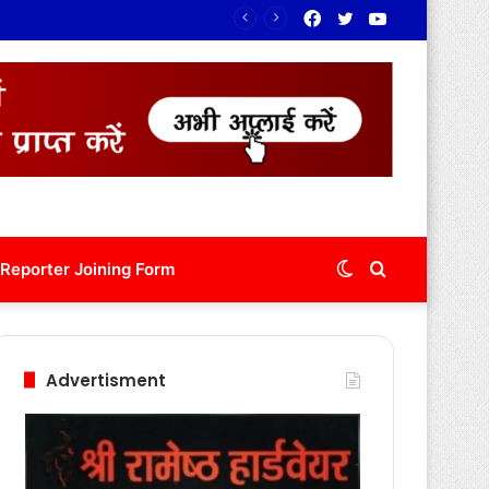
Facebook
Twitter
YouTube
Switch
Search
Reporter Joining Form
skin
for
Advertisment