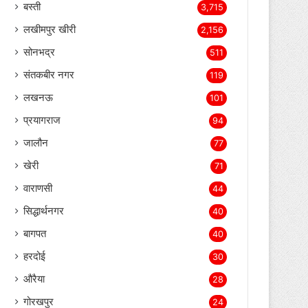
बस्ती
3,715
लखीमपुर खीरी
2,156
सोनभद्र
511
संतकबीर नगर
119
लखनऊ
101
प्रयागराज
94
जालौन
77
खेरी
71
वाराणसी
44
सिद्धार्थनगर
40
बागपत
40
हरदोई
30
औरैया
28
गोरखपुर
24