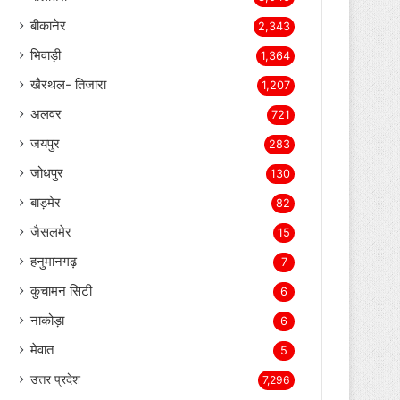
बीकानेर
2,343
भिवाड़ी
1,364
खैरथल- तिजारा
1,207
अलवर
721
जयपुर
283
जोधपुर
130
बाड़मेर
82
जैसलमेर
15
हनुमानगढ़
7
कुचामन सिटी
6
नाकोड़ा
6
मेवात
5
उत्तर प्रदेश
7,296