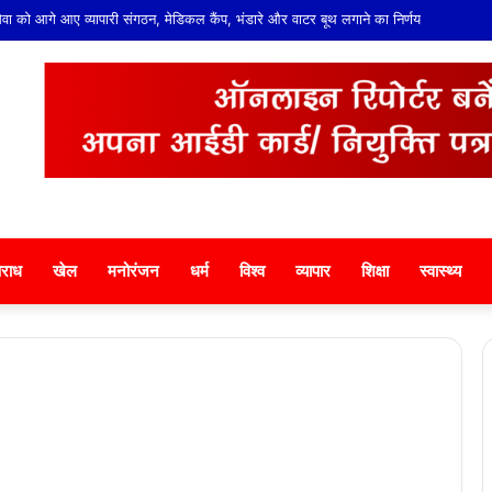
ं सेवा को आगे आए व्यापारी संगठन, मेडिकल कैंप, भंडारे और वाटर बूथ लगाने का निर्णय
राध
खेल
मनोरंजन
धर्म
विश्व
व्यापार
शिक्षा
स्वास्थ्य