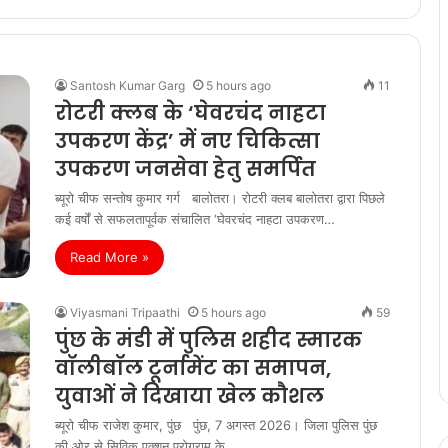
Santosh Kumar Garg
5 hours ago
11
रोटरी क्लब के ‘घेवरचंद नाहटा
उपकरण केंद्र’ में नए चिकित्सा
उपकरण जनसेवा हेतु समर्पित
ब्यूरो चीफ सन्तोष कुमार गर्ग बालोतरा। रोटरी क्लब बालोतरा द्वारा पिछले
कई वर्षों से सफलतापूर्वक संचालित ‘घेवरचंद नाहटा उपकरण…
Read More »
Viyasmani Tripaathi
5 hours ago
59
पुंछ के मंडी में पुलिस शहीद स्मारक
वॉलीबॉल टूर्नामेंट का समापन,
युवाओं ने दिखाया खेल कौशल
ब्यूरो चीफ राजेश कुमार, पुंछ पुंछ, 7 अगस्त 2026। जिला पुलिस पुंछ
की ओर से सिविक एक्शन प्रोग्राम के…