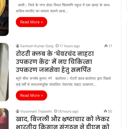
बस्ती। जिले के नगर क्षेत्र स्थित चिंतामणि स्कूल में एक छात्र के साथ
कथित मारपीट का मामला सामने आया…
Read More »
Santosh Kumar Garg
17 hours ago
17
रोटरी क्लब के ‘घेवरचंद नाहटा
उपकरण केंद्र’ में नए चिकित्सा
उपकरण जनसेवा हेतु समर्पित
ब्यूरो चीफ सन्तोष कुमार गर्ग बालोतरा। रोटरी क्लब बालोतरा द्वारा पिछले
कई वर्षों से सफलतापूर्वक संचालित ‘घेवरचंद नाहटा उपकरण…
Read More »
Viyasmani Tripaathi
18 hours ago
50
खाद, बिजली और भ्रष्टाचार को लेकर
भारतीय किसान संगठन ने डीएम को