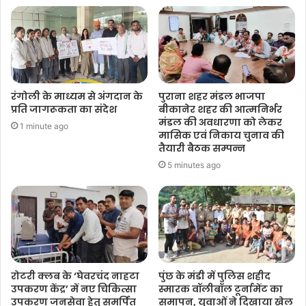
रंगोली के माध्यम से अंगदान के
पुराना शहर मंडल भाजपा
प्रति जागरूकता का संदेश
बीकानेर शहर की आत्मनिर्भर
मंडल की अवधारणा को लेकर
1 minute ago
मासिक एवं निकाय चुनाव की
तैयारी बैठक सम्पन्न
5 minutes ago
रोटरी क्लब के ‘घेवरचंद नाहटा
पुंछ के मंडी में पुलिस शहीद
उपकरण केंद्र’ में नए चिकित्सा
स्मारक वॉलीबॉल टूर्नामेंट का
उपकरण जनसेवा हेतु समर्पित
समापन, युवाओं ने दिखाया खेल