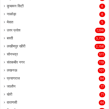
कुचामन सिटी
6
नाकोड़ा
6
मेवात
5
उत्तर प्रदेश
7,296
बस्ती
3,715
लखीमपुर खीरी
2,156
सोनभद्र
511
संतकबीर नगर
119
लखनऊ
101
प्रयागराज
94
जालौन
77
खेरी
71
वाराणसी
44