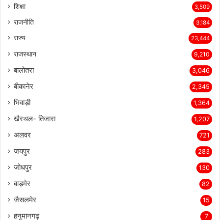
शिक्षा
3,509
राजनीति
3,184
राज्य
23,444
राजस्थान
9,210
बालोतरा
3,046
बीकानेर
2,345
भिवाड़ी
1,364
खैरथल- तिजारा
1,207
अलवर
721
जयपुर
283
जोधपुर
130
बाड़मेर
82
जैसलमेर
15
हनुमानगढ़
7