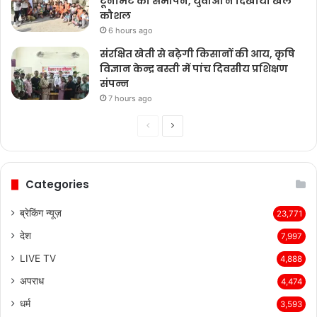
टूर्नामेंट का समापन, युवाओं ने दिखाया खेल
कौशल
6 hours ago
संरक्षित खेती से बढ़ेगी किसानों की आय, कृषि
विज्ञान केन्द्र बस्ती में पांच दिवसीय प्रशिक्षण
संपन्न
7 hours ago
Previous
Next
page
page
Categories
ब्रेकिंग न्यूज़
23,771
देश
7,997
LIVE TV
4,888
अपराध
4,474
धर्म
3,593