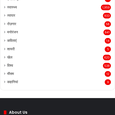
स्वास्थ्य
1,959
व्यापार
933
रोज़गार
58
मनोरंजन
641
कविताएं
14
शायरी
5
खेल
620
विश्व
538
मौसम
12
कहानियां
9
About Us