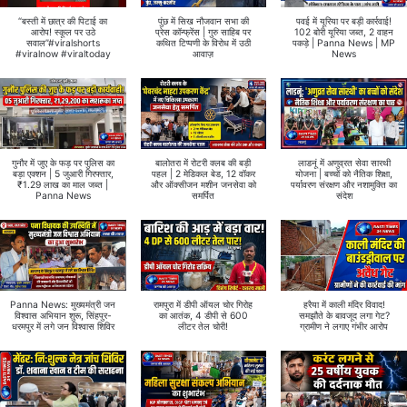
“बस्ती में छात्र की पिटाई का
पुंछ में सिख नौजवान सभा की
पवई में यूरिया पर बड़ी कार्रवाई!
आरोप! स्कूल पर उठे
प्रेस कॉन्फ्रेंस | गुरु साहिब पर
102 बोरी यूरिया जब्त, 2 वाहन
सवाल”#viralshorts
कथित टिप्पणी के विरोध में उठी
पकड़े | Panna News | MP
#viralnow #viraltoday
आवाज़
News
गुनौर में जुए के फड़ पर पुलिस का
बालोतरा में रोटरी क्लब की बड़ी
लाडनूं में अणुव्रत सेवा सारथी
बड़ा एक्शन | 5 जुआरी गिरफ्तार,
पहल | 2 मेडिकल बेड, 12 वॉकर
योजना | बच्चों को नैतिक शिक्षा,
₹1.29 लाख का माल जब्त |
और ऑक्सीजन मशीन जनसेवा को
पर्यावरण संरक्षण और नशामुक्ति का
Panna News
समर्पित
संदेश
Panna News: मुख्यमंत्री जन
रामपुरा में डीपी ऑयल चोर गिरोह
हरैया में काली मंदिर विवाद!
विश्वास अभियान शुरू, सिंहपुर-
का आतंक, 4 डीपी से 600
समझौते के बावजूद लगा गेट?
धरमपुर में लगे जन विश्वास शिविर
लीटर तेल चोरी!
ग्रामीण ने लगाए गंभीर आरोप