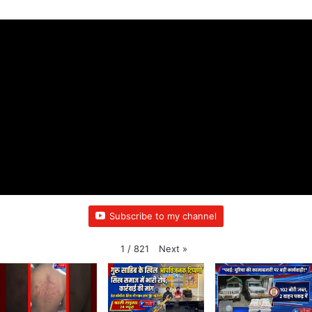
Subscribe to my channel
Next
»
1
/
821