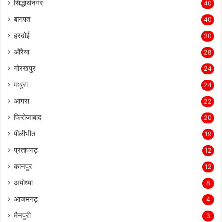
सिद्धार्थनगर
40
बागपत
40
हरदोई
30
औरैया
28
गोरखपुर
24
मथुरा
24
आगरा
22
फिरोजाबाद
20
पीलीभीत
19
प्रतापगढ़
12
कानपुर
12
अयोध्या
8
आजमगढ़
4
मैनपुरी
3