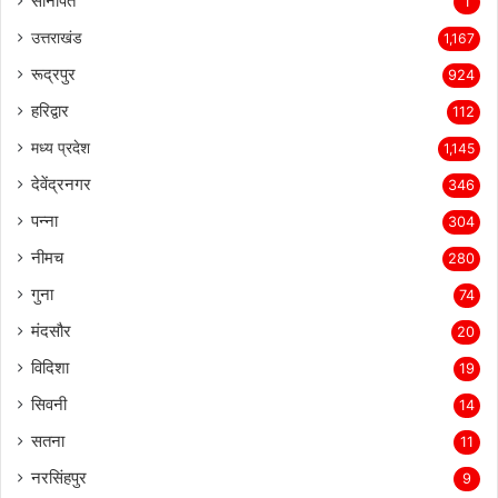
सोनीपत
1
उत्तराखंड
1,167
रूद्रपुर
924
हरिद्वार
112
मध्य प्रदेश
1,145
देवेंद्रनगर
346
पन्ना
304
नीमच
280
गुना
74
मंदसौर
20
विदिशा
19
सिवनी
14
सतना
11
नरसिंहपुर
9