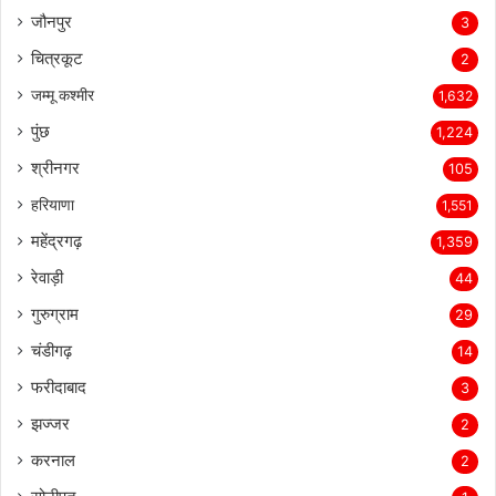
जौनपुर
3
चित्रकूट
2
जम्मू कश्मीर
1,632
पुंछ
1,224
श्रीनगर
105
हरियाणा
1,551
महेंद्रगढ़
1,359
रेवाड़ी
44
गुरुग्राम
29
चंडीगढ़
14
फरीदाबाद
3
झज्जर
2
करनाल
2