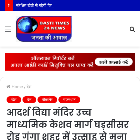
संरक्षित खेती से बढ़ेगी किसानों की आय, कृषि विज्ञान केन्द्र बस्ती में पांच दिवसीय प्रशिक्षण संपन्न
Menu
S
fo
Home
/
देश
खेल
देश
बीकानेर
राजस्थान
आदर्श विद्या मंदिर उच्च
माध्यमिक केशव मार्ग घड़सीसर
रोड गंगा शहर में उत्साह से मना