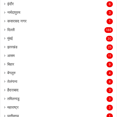
इंदौर
6
नर्मदापुरम
3
कसरावद नगर
1
दिल्ली
188
मुंबई
30
झारखंड
25
आसम
11
बिहार
9
बेंगलुरु
4
तेलंगाना
4
हैदराबाद
3
तमिलनाडु
3
महाराष्ट्र
3
छत्तीसगढ़
1