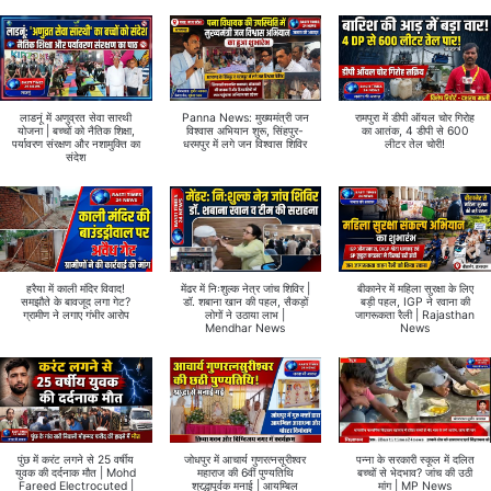
लाडनूं में अणुव्रत सेवा सारथी
Panna News: मुख्यमंत्री जन
रामपुरा में डीपी ऑयल चोर गिरोह
योजना | बच्चों को नैतिक शिक्षा,
विश्वास अभियान शुरू, सिंहपुर-
का आतंक, 4 डीपी से 600
पर्यावरण संरक्षण और नशामुक्ति का
धरमपुर में लगे जन विश्वास शिविर
लीटर तेल चोरी!
संदेश
हरैया में काली मंदिर विवाद!
मेंढर में निःशुल्क नेत्र जांच शिविर |
बीकानेर में महिला सुरक्षा के लिए
समझौते के बावजूद लगा गेट?
डॉ. शबाना खान की पहल, सैकड़ों
बड़ी पहल, IGP ने रवाना की
ग्रामीण ने लगाए गंभीर आरोप
लोगों ने उठाया लाभ |
जागरूकता रैली | Rajasthan
Mendhar News
News
पुंछ में करंट लगने से 25 वर्षीय
जोधपुर में आचार्य गुणरत्नसूरीश्वर
पन्ना के सरकारी स्कूल में दलित
युवक की दर्दनाक मौत | Mohd
महाराज की 6वीं पुण्यतिथि
बच्चों से भेदभाव? जांच की उठी
Fareed Electrocuted |
श्रद्धापूर्वक मनाई | आयम्बिल
मांग | MP News