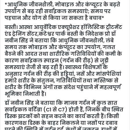
*‎आधुनिक जीवनशैली, मोबाइल और कंप्यूटर के बढ़ते
उपयोग से बढ़ रही सर्वाइकल समस्याएं; समय पर
पहचान और योग से किया जा सकता है बचाव*
‎बस्ती। आस्था आयुर्वेदिक एक्यूप्रेशर हॉलिस्टिक ट्रीटमेंट
एंड ट्रेनिंग सेंटर,कटेश्वर पार्क बस्ती के निदेशक प्रो डॉ
नवीन सिंह ने बताया कि आधुनिक जीवनशैली, लंबे
समय तक मोबाइल और कंप्यूटर का उपयोग, गलत
बैठने की आदत तथा शारीरिक गतिविधियों की कमी के
कारण सर्वाइकल स्पाइन (गर्दन की रीढ़) से जुड़ी
समस्याएं तेजी से बढ़ रही हैं। स्वास्थ्य विशेषज्ञों के
अनुसार गर्दन की रीढ़ की हड्डियां, नसें और मांसपेशियां
हमारे शरीर के संतुलन, गतिविधियों तथा मस्तिष्क से
शरीर के विभिन्न अंगों तक संदेश पहुंचाने में महत्वपूर्ण
भूमिका निभाती हैं।
‎डॉ नवीन सिंह ने बताया कि मानव गर्दन में कुल सात
सर्वाइकल वर्टिब्रा (C1 से C7) होती हैं, जिनके बीच स्थित
डिस्क झटकों को सहन करने का कार्य करती हैं। किसी
कारणवश डिस्क के बाहर निकलने या नसों पर दबाव
पड़ने की स्थिति में गर्दन दर्द, कंधों में जकड़न, हाथों में