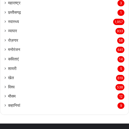
महाराष्ट्र
3
छत्तीसगढ़
1
स्वास्थ्य
1,957
व्यापार
933
रोज़गार
58
मनोरंजन
641
कविताएं
14
शायरी
5
खेल
619
विश्व
538
मौसम
12
कहानियां
9