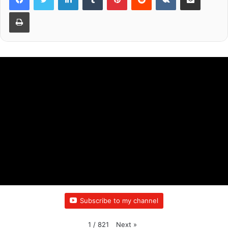
k
Print
Subscribe to my channel
Next
»
1
/
821