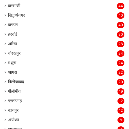
वाराणसी
44
सिद्धार्थनगर
40
बागपत
40
हरदोई
30
औरैया
28
गोरखपुर
24
मथुरा
24
आगरा
22
फिरोजाबाद
20
पीलीभीत
19
प्रतापगढ़
12
कानपुर
12
अयोध्या
8