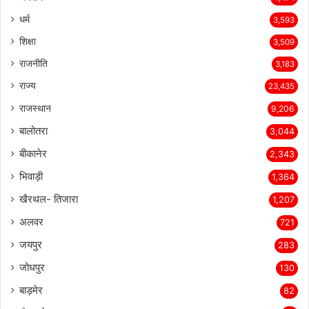
धर्म
3,593
शिक्षा
3,509
राजनीति
3,183
राज्य
23,435
राजस्थान
9,206
बालोतरा
3,044
बीकानेर
2,343
भिवाड़ी
1,364
खैरथल- तिजारा
1,207
अलवर
721
जयपुर
283
जोधपुर
130
बाड़मेर
82