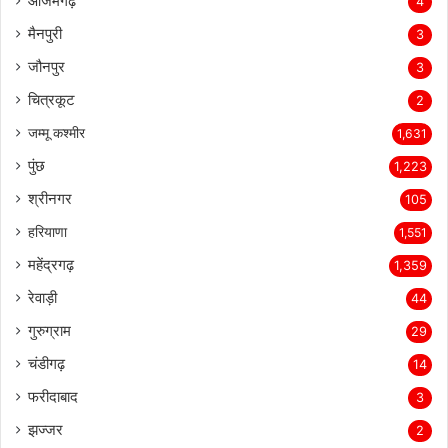
आजमगढ़
4
मैनपुरी
3
जौनपुर
3
चित्रकूट
2
जम्मू कश्मीर
1,631
पुंछ
1,223
श्रीनगर
105
हरियाणा
1,551
महेंद्रगढ़
1,359
रेवाड़ी
44
गुरुग्राम
29
चंडीगढ़
14
फरीदाबाद
3
झज्जर
2