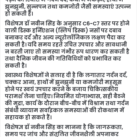
झुनझुनी, सुन्नपन तथा कमजोरी जैसी समस्याएं उत्पन्न
हो सकती हैं।
‎विशेषज्ञ डॉ नवीन सिंह के अनुसार C6-C7 स्तर पर होने
वाली डिस्क हर्निएशन (स्लिप डिस्क) नसों पर दबाव
बनाकर दर्द और अन्य न्यूरोलॉजिकल लक्षण पैदा कर
सकती है। यदि समय रहते उचित उपचार और सावधानी
न बरती जाए तो समस्या गंभीर रूप धारण कर सकती है
तथा दैनिक जीवन की गतिविधियों को प्रभावित कर
सकती है।
‎स्वास्थ्य विशेषज्ञों ने सलाह दी है कि लगातार गर्दन दर्द,
चक्कर आना, हाथों में झुनझुनी या कमजोरी महसूस
होने पर स्वयं उपचार करने के बजाय चिकित्सकीय
परामर्श लेना चाहिए। नियमित योगाभ्यास, सही बैठने
की मुद्रा, कार्य के दौरान बीच-बीच में विश्राम तथा गर्दन
संबंधी व्यायाम सर्वाइकल समस्याओं की रोकथाम में
सहायक हो सकते हैं।
‎विशेषज्ञ डॉ नवीन सिंह का मानना है कि जागरूकता,
समय पर जांच और संतुलित जीवनशैली अपनाकर