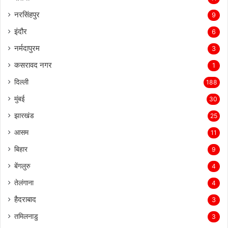
नरसिंहपुर
9
इंदौर
6
नर्मदापुरम
3
कसरावद नगर
1
दिल्ली
188
मुंबई
30
झारखंड
25
आसम
11
बिहार
9
बेंगलुरु
4
तेलंगाना
4
हैदराबाद
3
तमिलनाडु
3