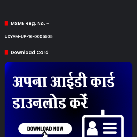
MSME Reg. No. –
UDYAM-UP-16-0005505
Download Card