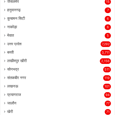
जैसलमेर
15
हनुमानगढ़
7
कुचामन सिटी
6
नाकोड़ा
6
मेवात
5
उत्तर प्रदेश
7,292
बस्ती
3,711
लखीमपुर खीरी
2,156
सोनभद्र
511
संतकबीर नगर
119
लखनऊ
101
प्रयागराज
94
जालौन
77
खेरी
71