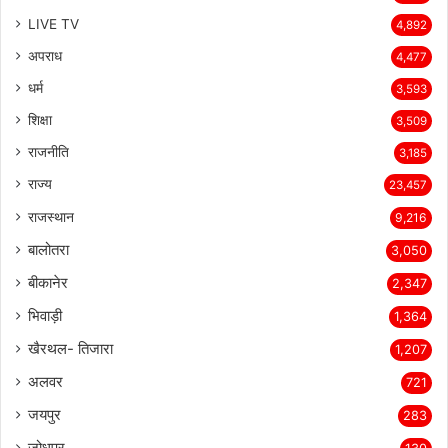
LIVE TV
4,892
अपराध
4,477
धर्म
3,593
शिक्षा
3,509
राजनीति
3,185
राज्य
23,457
राजस्थान
9,216
बालोतरा
3,050
बीकानेर
2,347
भिवाड़ी
1,364
खैरथल- तिजारा
1,207
अलवर
721
जयपुर
283
जोधपुर