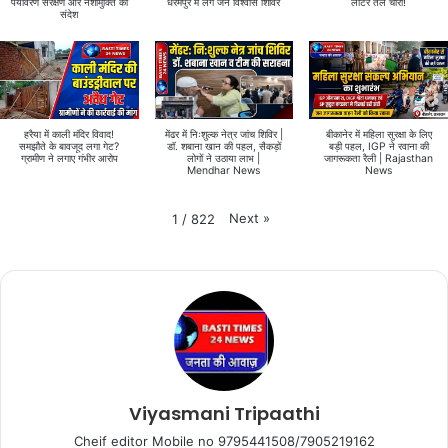
पर्यावरण संरक्षण और नशामुक्ति का
धरमपुर में लगे जन विश्वास शिविर
लीटर तेल चोरी!
संदेश
हरैया में काली मंदिर विवाद!
मेंढर में निःशुल्क नेत्र जांच शिविर |
बीकानेर में महिला सुरक्षा के लिए
समझौते के बावजूद लगा गेट?
डॉ. शबाना खान की पहल, सैकड़ों
बड़ी पहल, IGP ने रवाना की
ग्रामीण ने लगाए गंभीर आरोप
लोगों ने उठाया लाभ |
जागरूकता रैली | Rajasthan
Mendhar News
News
Next
»
1
/
822
Viyasmani Tripaathi
Cheif editor Mobile no 9795441508/7905219162