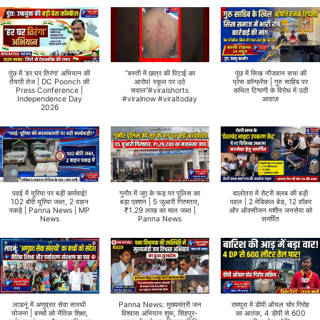
पुंछ में ‘हर घर तिरंगा’ अभियान की
“बस्ती में छात्र की पिटाई का
पुंछ में सिख नौजवान सभा की
तैयारी तेज | DC Poonch की
आरोप! स्कूल पर उठे
प्रेस कॉन्फ्रेंस | गुरु साहिब पर
Press Conference |
सवाल”#viralshorts
कथित टिप्पणी के विरोध में उठी
Independence Day
#viralnow #viraltoday
आवाज़
2026
पवई में यूरिया पर बड़ी कार्रवाई!
गुनौर में जुए के फड़ पर पुलिस का
बालोतरा में रोटरी क्लब की बड़ी
102 बोरी यूरिया जब्त, 2 वाहन
बड़ा एक्शन | 5 जुआरी गिरफ्तार,
पहल | 2 मेडिकल बेड, 12 वॉकर
पकड़े | Panna News | MP
₹1.29 लाख का माल जब्त |
और ऑक्सीजन मशीन जनसेवा को
News
Panna News
समर्पित
लाडनूं में अणुव्रत सेवा सारथी
Panna News: मुख्यमंत्री जन
रामपुरा में डीपी ऑयल चोर गिरोह
योजना | बच्चों को नैतिक शिक्षा,
विश्वास अभियान शुरू, सिंहपुर-
का आतंक, 4 डीपी से 600