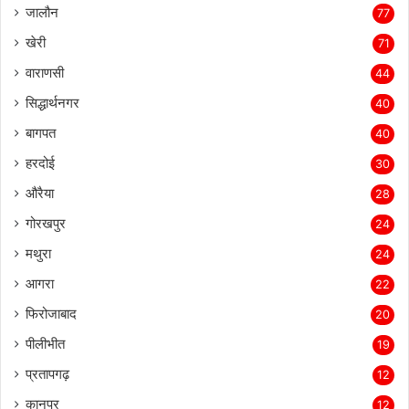
जालौन
77
खेरी
71
वाराणसी
44
सिद्धार्थनगर
40
बागपत
40
हरदोई
30
औरैया
28
गोरखपुर
24
मथुरा
24
आगरा
22
फिरोजाबाद
20
पीलीभीत
19
प्रतापगढ़
12
कानपुर
12