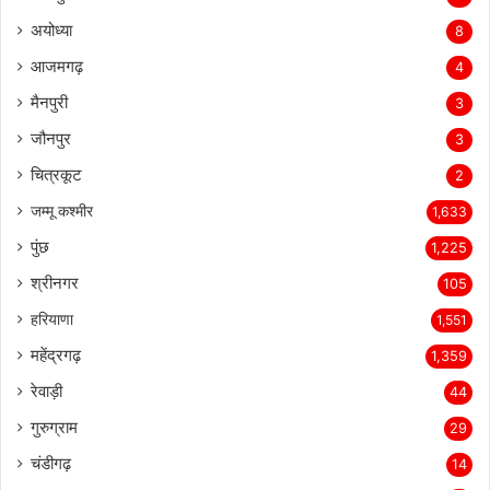
अयोध्या
8
आजमगढ़
4
मैनपुरी
3
जौनपुर
3
चित्रकूट
2
जम्मू कश्मीर
1,633
पुंछ
1,225
श्रीनगर
105
हरियाणा
1,551
महेंद्रगढ़
1,359
रेवाड़ी
44
गुरुग्राम
29
चंडीगढ़
14