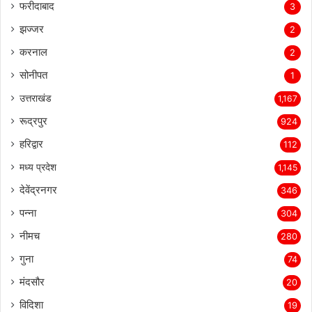
फरीदाबाद
3
झज्जर
2
करनाल
2
सोनीपत
1
उत्तराखंड
1,167
रूद्रपुर
924
हरिद्वार
112
मध्य प्रदेश
1,145
देवेंद्रनगर
346
पन्ना
304
नीमच
280
गुना
74
मंदसौर
20
विदिशा
19