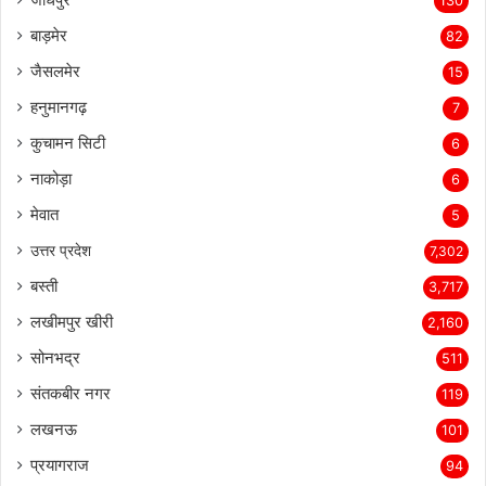
130
बाड़मेर
82
जैसलमेर
15
हनुमानगढ़
7
कुचामन सिटी
6
नाकोड़ा
6
मेवात
5
उत्तर प्रदेश
7,302
बस्ती
3,717
लखीमपुर खीरी
2,160
सोनभद्र
511
संतकबीर नगर
119
लखनऊ
101
प्रयागराज
94