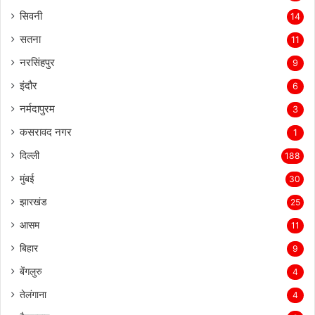
सिवनी
14
सतना
11
नरसिंहपुर
9
इंदौर
6
नर्मदापुरम
3
कसरावद नगर
1
दिल्ली
188
मुंबई
30
झारखंड
25
आसम
11
बिहार
9
बेंगलुरु
4
तेलंगाना
4