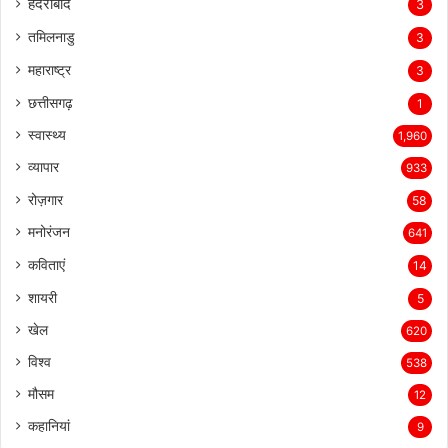
हैदराबाद
3
तमिलनाडु
3
महाराष्ट्र
3
छत्तीसगढ़
1
स्वास्थ्य
1,960
व्यापार
933
रोज़गार
58
मनोरंजन
641
कविताएं
14
शायरी
5
खेल
620
विश्व
538
मौसम
12
कहानियां
9