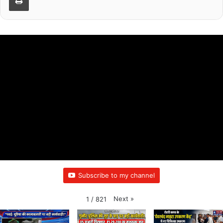
Subscribe to my channel
Next
»
1
/
821