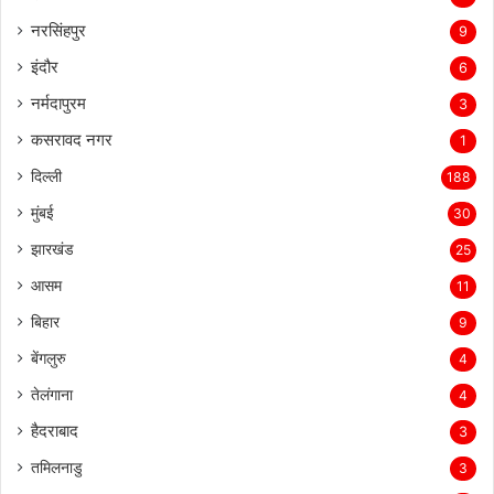
नरसिंहपुर
9
इंदौर
6
नर्मदापुरम
3
कसरावद नगर
1
दिल्ली
188
मुंबई
30
झारखंड
25
आसम
11
बिहार
9
बेंगलुरु
4
तेलंगाना
4
हैदराबाद
3
तमिलनाडु
3