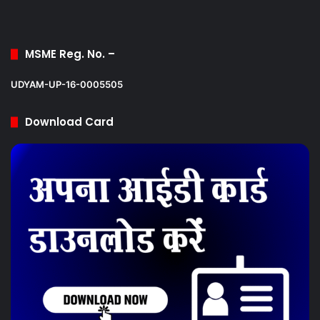
MSME Reg. No. –
UDYAM-UP-16-0005505
Download Card