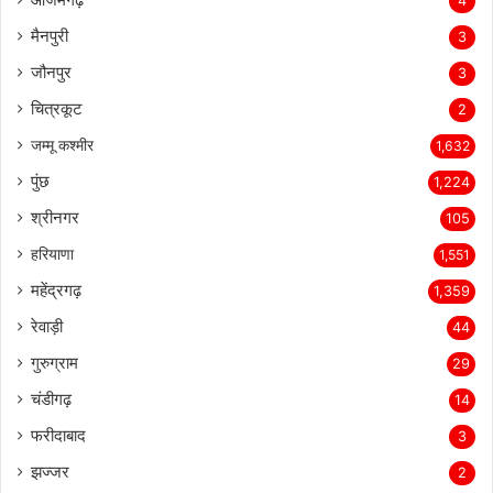
4
मैनपुरी
3
जौनपुर
3
चित्रकूट
2
जम्मू कश्मीर
1,632
पुंछ
1,224
श्रीनगर
105
हरियाणा
1,551
महेंद्रगढ़
1,359
रेवाड़ी
44
गुरुग्राम
29
चंडीगढ़
14
फरीदाबाद
3
झज्जर
2