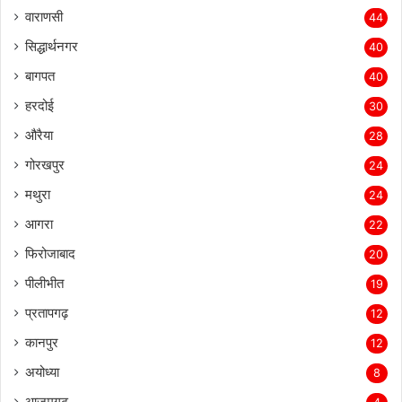
वाराणसी
44
सिद्धार्थनगर
40
बागपत
40
हरदोई
30
औरैया
28
गोरखपुर
24
मथुरा
24
आगरा
22
फिरोजाबाद
20
पीलीभीत
19
प्रतापगढ़
12
कानपुर
12
अयोध्या
8
आजमगढ़