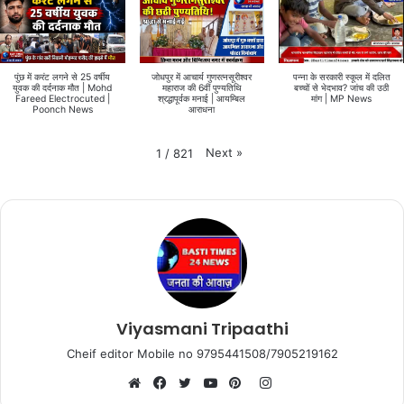
पुंछ में करंट लगने से 25 वर्षीय
जोधपुर में आचार्य गुणरत्नसूरीश्वर
पन्ना के सरकारी स्कूल में दलित
युवक की दर्दनाक मौत | Mohd
महाराज की 6वीं पुण्यतिथि
बच्चों से भेदभाव? जांच की उठी
Fareed Electrocuted |
श्रद्धापूर्वक मनाई | आयम्बिल
मांग | MP News
Poonch News
आराधना
Next
»
1
/
821
Viyasmani Tripaathi
Cheif editor Mobile no 9795441508/7905219162
Instagram