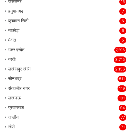
जैसलमेर
15
हनुमानगढ़
7
कुचामन सिटी
6
नाकोड़ा
6
मेवात
5
उत्तर प्रदेश
7,296
बस्ती
3,715
लखीमपुर खीरी
2,156
सोनभद्र
511
संतकबीर नगर
119
लखनऊ
101
प्रयागराज
94
जालौन
77
खेरी
71