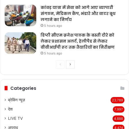
कांवड़ यात्रा में सेवा को आगे आए व्यापारी
संगठन, मेडिकल कैंप, भंडारे और वाटर बूथ
लगाने का निर्णय
5 hours ago
डिप्टी सीएम ब्रजेश पाठक के बस्ती दौरे को
लेकर प्रशासन अलर्ट, हेलीपैड से लेकर
वीवीआईपी रूट तक तैयारियों का निरीक्षण
5 hours ago
Previous
Next
page
page
Categories
ब्रेकिंग न्यूज़
23,769
देश
7,997
LIVE TV
4,888
अपराध
4,474