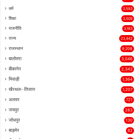
धर्म
3,593
शिक्षा
3,509
राजनीति
3,183
राज्य
23,442
राजस्थान
9,208
बालोतरा
3,046
बीकानेर
2,343
भिवाड़ी
1,364
खैरथल- तिजारा
1,207
अलवर
721
जयपुर
283
जोधपुर
130
बाड़मेर
82