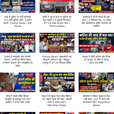
पवई में यूरिया पर बड़ी कार्रवाई!
गुनौर में जुए के फड़ पर पुलिस का
बालोतरा में रोटरी क्लब की बड़ी
102 बोरी यूरिया जब्त, 2 वाहन
बड़ा एक्शन | 5 जुआरी गिरफ्तार,
पहल | 2 मेडिकल बेड, 12 वॉकर
पकड़े | Panna News | MP
₹1.29 लाख का माल जब्त |
और ऑक्सीजन मशीन जनसेवा को
News
Panna News
समर्पित
लाडनूं में अणुव्रत सेवा सारथी
Panna News: मुख्यमंत्री जन
रामपुरा में डीपी ऑयल चोर गिरोह
योजना | बच्चों को नैतिक शिक्षा,
विश्वास अभियान शुरू, सिंहपुर-
का आतंक, 4 डीपी से 600
पर्यावरण संरक्षण और नशामुक्ति का
धरमपुर में लगे जन विश्वास शिविर
लीटर तेल चोरी!
संदेश
हरैया में काली मंदिर विवाद!
मेंढर में निःशुल्क नेत्र जांच शिविर |
बीकानेर में महिला सुरक्षा के लिए
समझौते के बावजूद लगा गेट?
डॉ. शबाना खान की पहल, सैकड़ों
बड़ी पहल, IGP ने रवाना की
ग्रामीण ने लगाए गंभीर आरोप
लोगों ने उठाया लाभ |
जागरूकता रैली | Rajasthan
Mendhar News
News