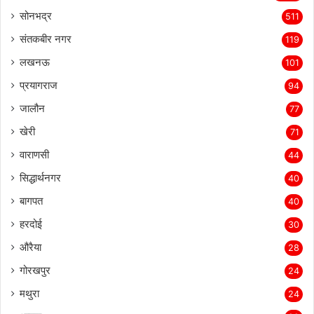
सोनभद्र
511
संतकबीर नगर
119
लखनऊ
101
प्रयागराज
94
जालौन
77
खेरी
71
वाराणसी
44
सिद्धार्थनगर
40
बागपत
40
हरदोई
30
औरैया
28
गोरखपुर
24
मथुरा
24