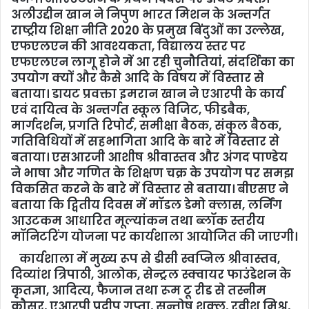
अलीउद्दीन खान ने निपुण भारत मिशन के अन्तर्गत
राष्ट्रीय शिक्षा नीति 2020 के प्रमुख बिंदुओं का उल्लेख,
एफएलएन की आवश्यकता, विद्यालय स्तर पर
एफएलएन लागू होने में आ रही चुनौतियां, संदर्शिका का
उपयोग क्यों और कैसे आदि के विषय में विस्तार से
बताया। डायट प्रवक्ता इमरान खान ने एआरपी के कार्य
एवं दायित्व के अन्तर्गत स्कूल विजिट, फीडबैक,
मार्गदर्शन, प्रगति रिपोर्ट, समीक्षा बैठक, संकुल बैठक,
गतिविधियों में सहभागिता आदि के बारे में विस्तार से
बताया। एसआरजी आशीष श्रीवास्तव और अंगद पाण्डेय
ने भाषा और गणित के शिक्षण चक्र के उपयोग पर समझ
विकसित करने के बारे में विस्तार से बताया। बीएसए ने
बताया कि द्वितीय दिवस में मॉडल डेमो क्लास, लर्निंग
आउटकम आधारित मूल्यांकन तथा ब्लॉक स्तरीय
मॉनिटरिंग योजना पर कार्यशाला आयोजित की जाएगी।
कार्यशाला में मुख्य रूप से डीसी स्वप्निल श्रीवास्तव,
दिव्यांश त्रिपाठी, आलोक, सेन्ट्रल स्क्वायर फाउंडेशन के
कृतज्ञा, आदित्य, फैजान तथा रूम टू रीड से तस्नीम
कौसर, एआरपी प्रदीप गुप्ता, सन्तोष शुक्ल, रवीश मिश्र,