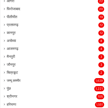
आगरा
22
फिरोजाबाद
20
पीलीभीत
19
प्रतापगढ़
12
कानपुर
12
अयोध्या
8
आजमगढ़
4
मैनपुरी
3
जौनपुर
3
चित्रकूट
2
जम्मू कश्मीर
1,629
पुंछ
1,221
श्रीनगर
105
हरियाणा
1,551