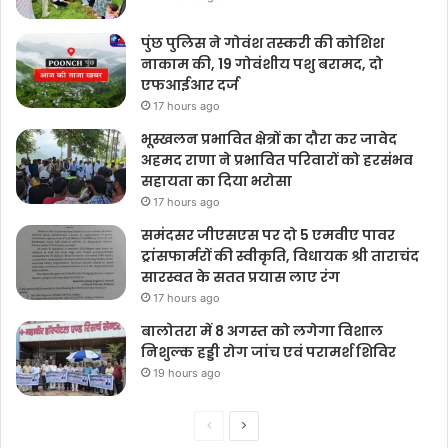
पुंछ पुलिस ने गोवंश तस्करी की कोशिश
नाकाम की, 19 गोवंशीय पशु बरामद, दो
एफआईआर दर्ज
17 hours ago
भूस्खलन प्रभावित क्षेत्रों का दौरा कर जावेद
अहमद राणा ने प्रभावित परिवारों को हरसंभव
सहायता का दिया भरोसा
17 hours ago
समंदसर जीएसएस पर दो 5 एमवीए पावर
ट्रांसफार्मरों की स्वीकृति, विधायक श्री ताराचंद
सारस्वत के सतत प्रयास लाए रंग
17 hours ago
बालोतरा में 8 अगस्त को लगेगा विशाल
निशुल्क हड्डी रोग जांच एवं परामर्श शिविर
19 hours ago
Previous
Next