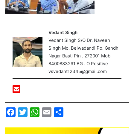
Vedant Singh
Vedant Singh S/O Dr. Naveen
Singh Mo. Belwadandi Po. Gandhi
Nagar Basti Pin . 272001 Mob
8400883291 BG . O Positive
vsvedant12345@gmail.com
F
T
W
E
S
a
w
h
m
h
c
itt
at
ai
ar