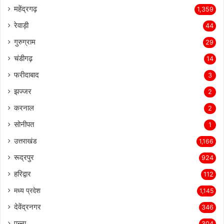
महेंद्रगढ़
1,359
रेवाड़ी
44
गुरुग्राम
29
चंडीगढ़
14
फरीदाबाद
3
झज्जर
2
करनाल
2
सोनीपत
1
उत्तराखंड
1,166
रूद्रपुर
924
हरिद्वार
112
मध्य प्रदेश
1,145
देवेंद्रनगर
346
पन्ना
304