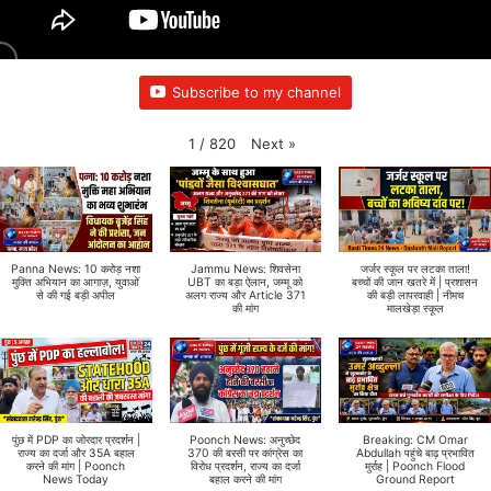
Subscribe to my channel
Next
»
1
/
820
Panna News: 10 करोड़ नशा
Jammu News: शिवसेना
जर्जर स्कूल पर लटका ताला!
मुक्ति अभियान का आगाज़, युवाओं
UBT का बड़ा ऐलान, जम्मू को
बच्चों की जान खतरे में | प्रशासन
से की गई बड़ी अपील
अलग राज्य और Article 371
की बड़ी लापरवाही | नीमच
की मांग
मालखेड़ा स्कूल
पुंछ में PDP का जोरदार प्रदर्शन |
Poonch News: अनुच्छेद
Breaking: CM Omar
राज्य का दर्जा और 35A बहाल
370 की बरसी पर कांग्रेस का
Abdullah पहुंचे बाढ़ प्रभावित
करने की मांग | Poonch
विरोध प्रदर्शन, राज्य का दर्जा
मुर्राह | Poonch Flood
News Today
बहाल करने की मांग
Ground Report