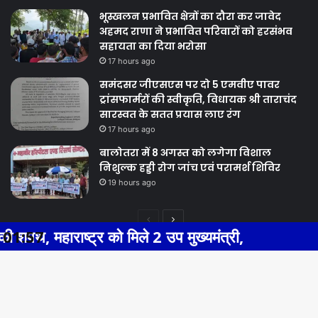
भूस्खलन प्रभावित क्षेत्रों का दौरा कर जावेद
अहमद राणा ने प्रभावित परिवारों को हरसंभव
सहायता का दिया भरोसा
17 hours ago
समंदसर जीएसएस पर दो 5 एमवीए पावर
ट्रांसफार्मरों की स्वीकृति, विधायक श्री ताराचंद
सारस्वत के सतत प्रयास लाए रंग
17 hours ago
बालोतरा में 8 अगस्त को लगेगा विशाल
निशुल्क हड्डी रोग जांच एवं परामर्श शिविर
19 hours ago
Previous
Next
र को मिले 2 उप मुख्यमंत्री,
01:57
BHIWADI N
page
page
Facebook
Twitter
WhatsApp
Telegram
© Copyright 2026, All Rights Reserved |
Ba
Facebook
Twitter
YouTube