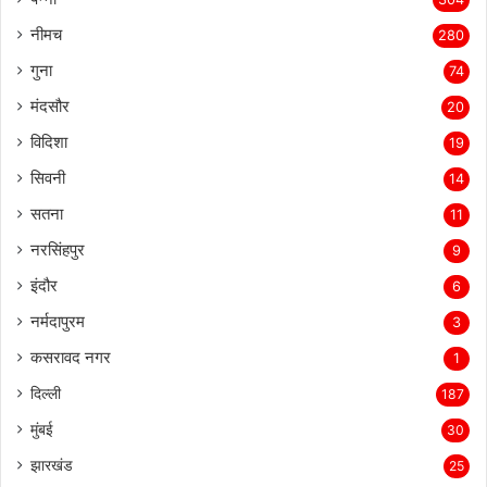
नीमच
280
गुना
74
मंदसौर
20
विदिशा
19
सिवनी
14
सतना
11
नरसिंहपुर
9
इंदौर
6
नर्मदापुरम
3
कसरावद नगर
1
दिल्ली
187
मुंबई
30
झारखंड
25