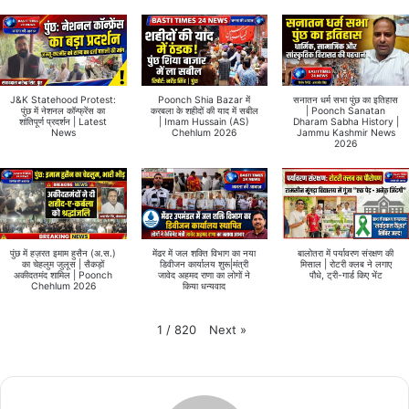
J&K Statehood Protest:
Poonch Shia Bazar में
सनातन धर्म सभा पुंछ का इतिहास
पुंछ में नेशनल कॉन्फ्रेंस का
करबला के शहीदों की याद में सबील
| Poonch Sanatan
शांतिपूर्ण प्रदर्शन | Latest
| Imam Hussain (AS)
Dharam Sabha History |
News
Chehlum 2026
Jammu Kashmir News
2026
पुंछ में हज़रत इमाम हुसैन (अ.स.)
मेंढर में जल शक्ति विभाग का नया
बालोतरा में पर्यावरण संरक्षण की
का चेहलुम जुलूस | सैकड़ों
डिवीजन कार्यालय शुरू|मंत्री
मिसाल | रोटरी क्लब ने लगाए
अकीदतमंद शामिल | Poonch
जावेद अहमद राणा का लोगों ने
पौधे, ट्री-गार्ड किए भेंट
Chehlum 2026
किया धन्यवाद
Next
»
1
/
820