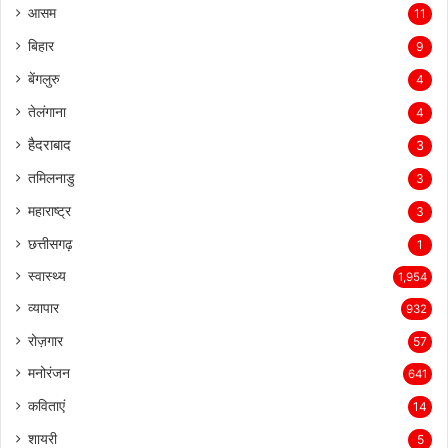
आसम
11
बिहार
9
बेंगलुरु
4
तेलंगाना
4
हैदराबाद
3
तमिलनाडु
3
महाराष्ट्र
3
छत्तीसगढ़
1
स्वास्थ्य
1,954
व्यापार
932
रोज़गार
57
मनोरंजन
641
कविताएं
14
शायरी
5