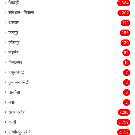
भिवाड़ी
1,364
खैरथल- तिजारा
1,207
अलवर
721
जयपुर
283
जोधपुर
130
बाड़मेर
82
जैसलमेर
15
हनुमानगढ़
7
कुचामन सिटी
6
नाकोड़ा
6
मेवात
5
उत्तर प्रदेश
7,286
बस्ती
3,709
लखीमपुर खीरी
2,152