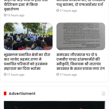
अहिल्या बाई पार्क में हीरा देवी
कोशिश नाकाम की, 19 गोवंशीय
चैरिटेबल ट्रस्ट ने किया
पशु बरामद, दो एफआईआर दर्ज
वृक्षारोपण
17 hours ago
15 hours ago
भूस्खलन प्रभावित क्षेत्रों का दौरा
समंदसर जीएसएस पर दो 5
कर जावेद अहमद राणा ने
एमवीए पावर ट्रांसफार्मरों की
प्रभावित परिवारों को हरसंभव
स्वीकृति, विधायक श्री ताराचंद
सहायता का दिया भरोसा
सारस्वत के सतत प्रयास लाए रंग
17 hours ago
17 hours ago
Advertisment