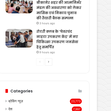
पुराना शहर मंडल भाजपा
बीकानेर शहर की आत्मनिर्भर
मंडल की अवधारणा को लेकर
मासिक एवं निकाय चुनाव
की तैयारी बैठक सम्पन्न
3 hours ago
रोटरी क्लब के ‘घेवरचंद
नाहटा उपकरण केंद्र’ में नए
चिकित्सा उपकरण जनसेवा
हेतु समर्पित
9 hours ago
Previous
Next
page
page
Categories
ब्रेकिंग न्यूज़
23,773