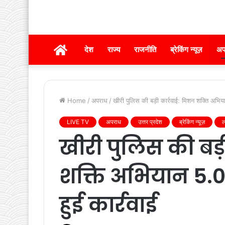
होम
देश
राज्य
राजनीति
ब्रेकिंग न्यूज़
अप
Home
/
अपराध
/
खीरी पुलिस की बड़ी कार्रवाई: मिशन शक्ति अभिय
LIVE TV
अपराध
उत्तर प्रदेश
ब्रेकिंग न्यूज़
ल
खीरी पुलिस की बड़
शक्ति अभियान 5.0
हुई कार्रवाई