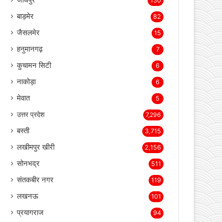
जोधपुर
130
बाड़मेर
82
जैसलमेर
15
हनुमानगढ़
7
कुचामन सिटी
6
नाकोड़ा
6
मेवात
5
उत्तर प्रदेश
7,296
बस्ती
3,715
लखीमपुर खीरी
2,156
सोनभद्र
511
संतकबीर नगर
119
लखनऊ
101
प्रयागराज
94