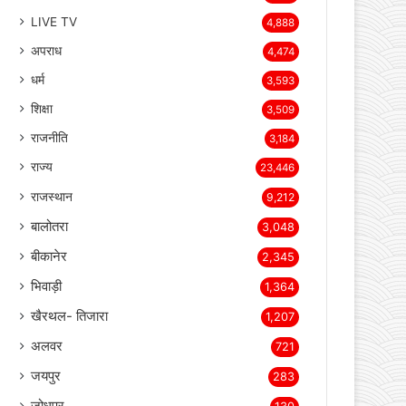
देश
7,997
LIVE TV
4,888
अपराध
4,474
धर्म
3,593
शिक्षा
3,509
राजनीति
3,184
राज्य
23,446
राजस्थान
9,212
बालोतरा
3,048
बीकानेर
2,345
भिवाड़ी
1,364
खैरथल- तिजारा
1,207
अलवर
721
जयपुर
283