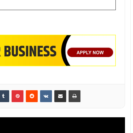
nkedIn
Tumblr
Pinterest
Reddit
VKontakte
Share via Email
Print