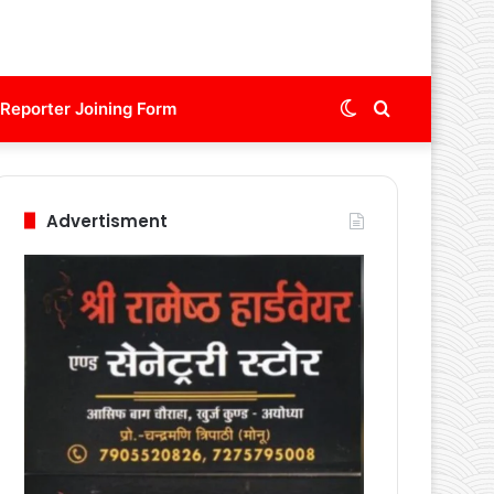
Switch
Search
Reporter Joining Form
skin
for
Advertisment