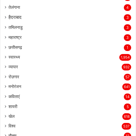
तेलंगाना
4
हैदराबाद
3
तमिलनाडु
3
महाराष्ट्र
3
छत्तीसगढ़
1
स्वास्थ्य
1,954
व्यापार
932
रोज़गार
57
मनोरंजन
641
कविताएं
14
शायरी
5
खेल
618
विश्व
537
मौसम