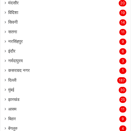
मंदसौर
20
विदिशा
19
सिवनी
14
सतना
11
नरसिंहपुर
9
इंदौर
6
नर्मदापुरम
3
कसरावद नगर
1
दिल्ली
187
मुंबई
30
झारखंड
25
आसम
11
बिहार
9
बेंगलुरु
4