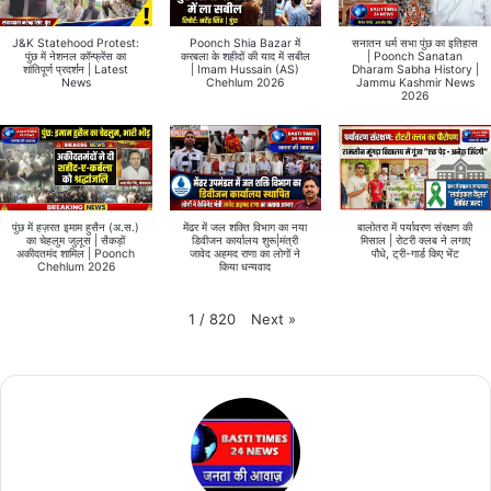
J&K Statehood Protest:
Poonch Shia Bazar में
सनातन धर्म सभा पुंछ का इतिहास
पुंछ में नेशनल कॉन्फ्रेंस का
करबला के शहीदों की याद में सबील
| Poonch Sanatan
शांतिपूर्ण प्रदर्शन | Latest
| Imam Hussain (AS)
Dharam Sabha History |
News
Chehlum 2026
Jammu Kashmir News
2026
पुंछ में हज़रत इमाम हुसैन (अ.स.)
मेंढर में जल शक्ति विभाग का नया
बालोतरा में पर्यावरण संरक्षण की
का चेहलुम जुलूस | सैकड़ों
डिवीजन कार्यालय शुरू|मंत्री
मिसाल | रोटरी क्लब ने लगाए
अकीदतमंद शामिल | Poonch
जावेद अहमद राणा का लोगों ने
पौधे, ट्री-गार्ड किए भेंट
Chehlum 2026
किया धन्यवाद
Next
»
1
/
820