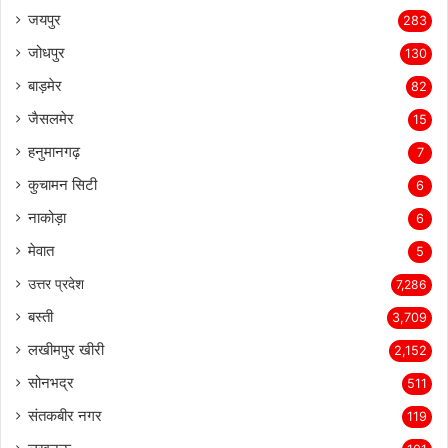
जयपुर
283
जोधपुर
130
बाड़मेर
82
जैसलमेर
15
हनुमानगढ़
7
कुचामन सिटी
6
नाकोड़ा
6
मेवात
5
उत्तर प्रदेश
7,286
बस्ती
3,709
लखीमपुर खीरी
2,152
सोनभद्र
511
संतकबीर नगर
119