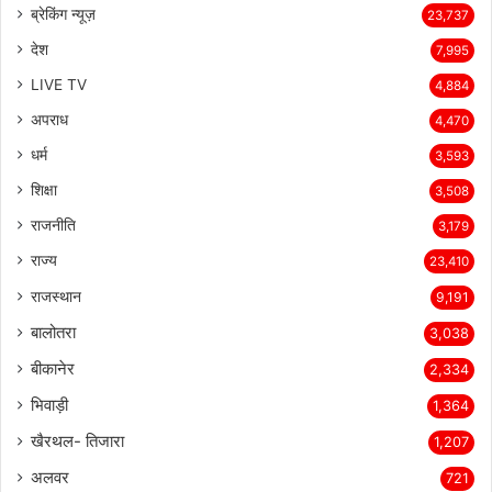
ब्रेकिंग न्यूज़
23,737
देश
7,995
LIVE TV
4,884
अपराध
4,470
धर्म
3,593
शिक्षा
3,508
राजनीति
3,179
राज्य
23,410
राजस्थान
9,191
बालोतरा
3,038
बीकानेर
2,334
भिवाड़ी
1,364
खैरथल- तिजारा
1,207
अलवर
721