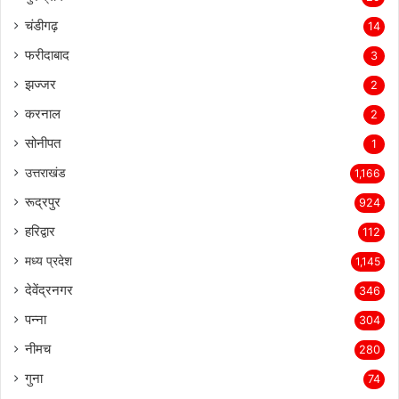
चंडीगढ़
14
फरीदाबाद
3
झज्जर
2
करनाल
2
सोनीपत
1
उत्तराखंड
1,166
रूद्रपुर
924
हरिद्वार
112
मध्य प्रदेश
1,145
देवेंद्रनगर
346
पन्ना
304
नीमच
280
गुना
74