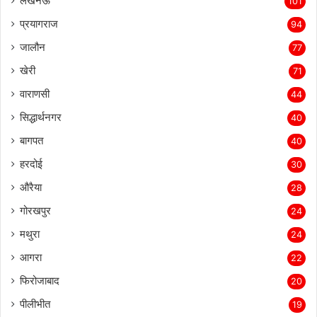
लखनऊ
101
प्रयागराज
94
जालौन
77
खेरी
71
वाराणसी
44
सिद्धार्थनगर
40
बागपत
40
हरदोई
30
औरैया
28
गोरखपुर
24
मथुरा
24
आगरा
22
फिरोजाबाद
20
पीलीभीत
19