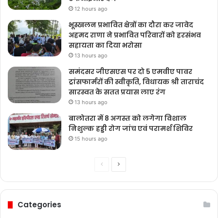
12 hours ago
भूस्खलन प्रभावित क्षेत्रों का दौरा कर जावेद
अहमद राणा ने प्रभावित परिवारों को हरसंभव
सहायता का दिया भरोसा
13 hours ago
समंदसर जीएसएस पर दो 5 एमवीए पावर
ट्रांसफार्मरों की स्वीकृति, विधायक श्री ताराचंद
सारस्वत के सतत प्रयास लाए रंग
13 hours ago
बालोतरा में 8 अगस्त को लगेगा विशाल
निशुल्क हड्डी रोग जांच एवं परामर्श शिविर
15 hours ago
Previous
Next
page
page
Categories