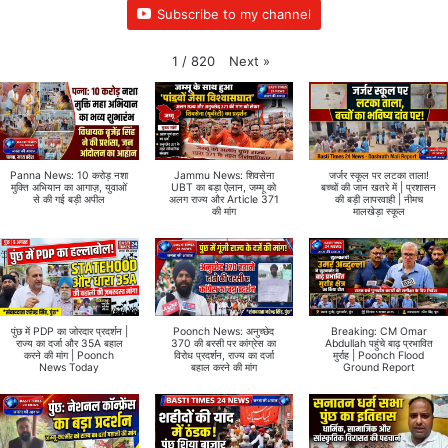
Subscribe to my channel
Next
»
1
/
820
Panna News: 10 करोड़ नशा
Jammu News: शिवसेना
जर्जर स्कूल पर लटका ताला!
मुक्ति अभियान का आगाज़, युवाओं
UBT का बड़ा ऐलान, जम्मू को
बच्चों की जान खतरे में | प्रशासन
से की गई बड़ी अपील
अलग राज्य और Article 371
की बड़ी लापरवाही | नीमच
की मांग
मालखेड़ा स्कूल
पुंछ में PDP का जोरदार प्रदर्शन |
Poonch News: अनुच्छेद
Breaking: CM Omar
राज्य का दर्जा और 35A बहाल
370 की बरसी पर कांग्रेस का
Abdullah पहुंचे बाढ़ प्रभावित
करने की मांग | Poonch
विरोध प्रदर्शन, राज्य का दर्जा
मुर्राह | Poonch Flood
News Today
बहाल करने की मांग
Ground Report