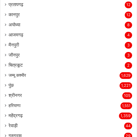
प्रतापगढ़
12
कानपुर
12
अयोध्या
8
आजमगढ़
4
मैनपुरी
3
जौनपुर
3
चित्रकूट
2
जम्मू कश्मीर
1,629
पुंछ
1,221
श्रीनगर
105
हरियाणा
1,551
महेंद्रगढ़
1,359
रेवाड़ी
44
गुरुग्राम
29