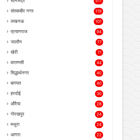
बस्ती
3,709
लखीमपुर खीरी
2,152
सोनभद्र
511
संतकबीर नगर
119
लखनऊ
101
प्रयागराज
94
जालौन
77
खेरी
71
वाराणसी
44
सिद्धार्थनगर
40
बागपत
40
हरदोई
30
औरैया
28
गोरखपुर
24