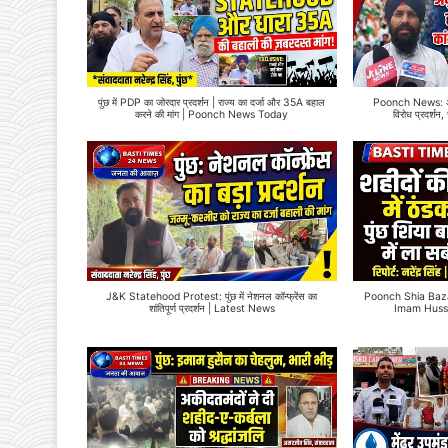
पुंछ में PDP का जोरदार प्रदर्शन | राज्य का दर्जा और 35A बहाल
Poonch News: अनुच
करने की मांग | Poonch News Today
विरोध प्रदर्शन,
J&K Statehood Protest: पुंछ में नेशनल कॉन्फ्रेंस का
Poonch Shia Bazar मे
शांतिपूर्ण प्रदर्शन | Latest News
Imam Huss