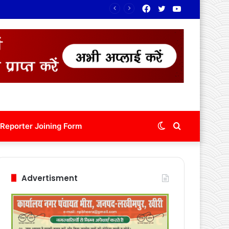
Facebook
Twitter
YouTube
रंग
Switch
Search
Reporter Joining Form
skin
for
Advertisment