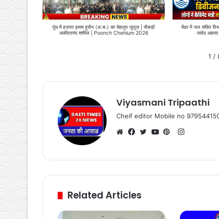
पुंछ में हज़रत इमाम हुसैन (अ.स.) का चेहलुम जुलूस | सैकड़ों
मेंढर में जल शक्ति वि
अकीदतमंद शामिल | Poonch Chehlum 2026
जावेद अहमद र
1
/
Viyasmani Tripaathi
Cheif editor Mobile no 9795441
Instagram
Website
Facebook
Twitter
YouTube
Pinterest
Related Articles