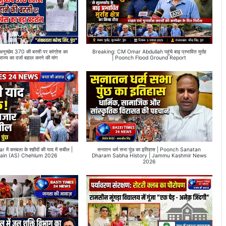
्छेद 370 की बरसी पर कांग्रेस का
Breaking: CM Omar Abdullah पहुंचे बाढ़ प्रभावित मुर्राह
 राज्य का दर्जा बहाल करने की मांग
| Poonch Flood Ground Report
ं करबला के शहीदों की याद में सबील |
सनातन धर्म सभा पुंछ का इतिहास | Poonch Sanatan
ain (AS) Chehlum 2026
Dharam Sabha History | Jammu Kashmir News
2026