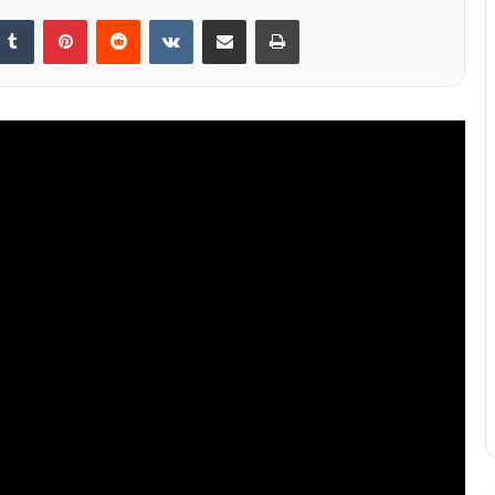
nkedIn
Tumblr
Pinterest
Reddit
VKontakte
Share via Email
Print