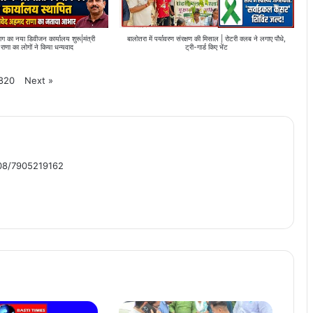
भाग का नया डिवीजन कार्यालय शुरू|मंत्री
बालोतरा में पर्यावरण संरक्षण की मिसाल | रोटरी क्लब ने लगाए पौधे,
ाणा का लोगों ने किया धन्यवाद
ट्री-गार्ड किए भेंट
Next
»
820
508/7905219162