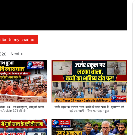
ribe to my channel
Next
»
820
ा UBT का बड़ा ऐलान, जम्मू को अलग
जर्जर स्कूल पर लटका ताला! बच्चों की जान खतरे में | प्रशासन की
और Article 371 की मांग
बड़ी लापरवाही | नीमच मालखेड़ा स्कूल