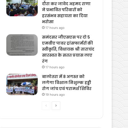
एफआईआर दर्ज
16 hours ago
भूस्खलन प्रभावित क्षेत्रों का
दौरा कर जावेद अहमद राणा
ने प्रभावित परिवारों को
हरसंभव सहायता का दिया
भरोसा
17 hours ago
समंदसर जीएसएस पर दो 5
एमवीए पावर ट्रांसफार्मरों की
स्वीकृति, विधायक श्री ताराचंद
सारस्वत के सतत प्रयास लाए
रंग
17 hours ago
बालोतरा में 8 अगस्त को
लगेगा विशाल निशुल्क हड्डी
रोग जांच एवं परामर्श शिविर
19 hours ago
Previous
Next