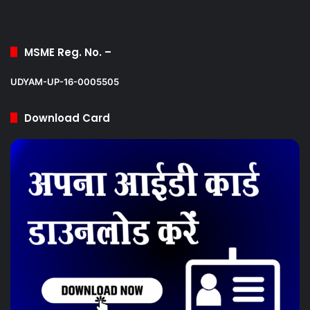
MSME Reg. No. –
UDYAM-UP-16-0005505
Download Card