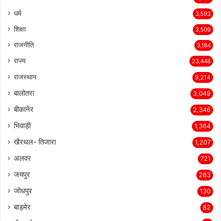
धर्म
3,593
शिक्षा
3,509
राजनीति
3,184
राज्य
23,448
राजस्थान
9,214
बालोतरा
3,049
बीकानेर
2,346
भिवाड़ी
1,364
खैरथल- तिजारा
1,207
अलवर
721
जयपुर
283
जोधपुर
130
बाड़मेर
82