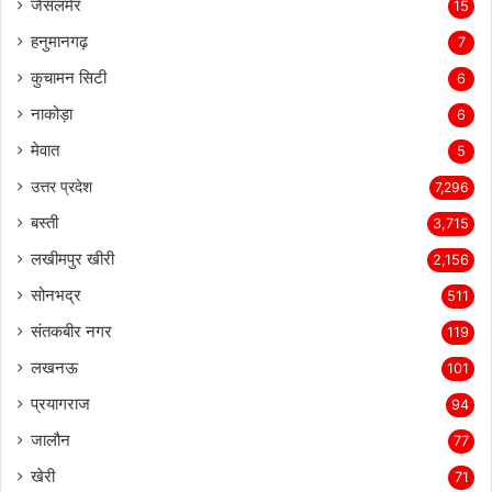
जैसलमेर
15
हनुमानगढ़
7
कुचामन सिटी
6
नाकोड़ा
6
मेवात
5
उत्तर प्रदेश
7,296
बस्ती
3,715
लखीमपुर खीरी
2,156
सोनभद्र
511
संतकबीर नगर
119
लखनऊ
101
प्रयागराज
94
जालौन
77
खेरी
71