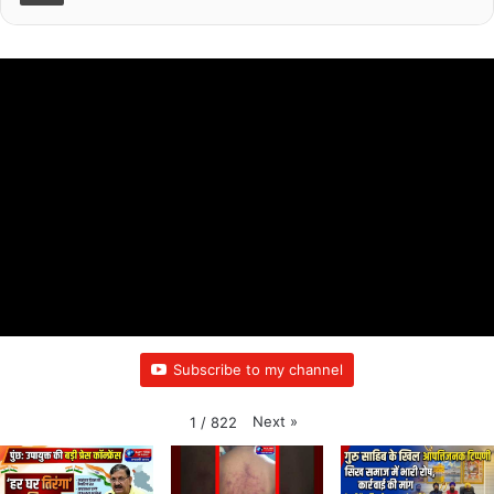
Subscribe to my channel
Next
»
1
/
822