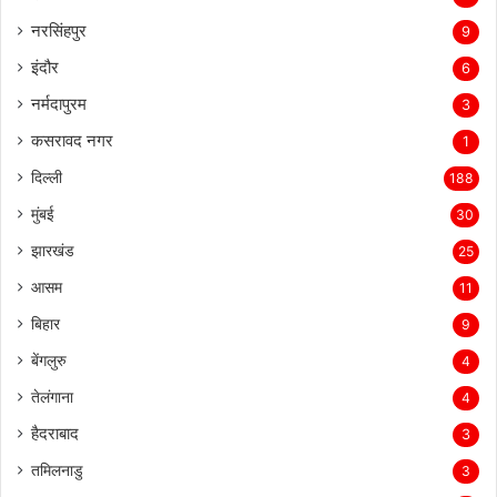
नरसिंहपुर
9
इंदौर
6
नर्मदापुरम
3
कसरावद नगर
1
दिल्ली
188
मुंबई
30
झारखंड
25
आसम
11
बिहार
9
बेंगलुरु
4
तेलंगाना
4
हैदराबाद
3
तमिलनाडु
3