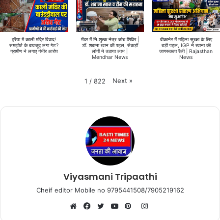
हरैया में काली मंदिर विवाद!
मेंढर में निःशुल्क नेत्र जांच शिविर |
बीकानेर में महिला सुरक्षा के लिए
समझौते के बावजूद लगा गेट?
डॉ. शबाना खान की पहल, सैकड़ों
बड़ी पहल, IGP ने रवाना की
ग्रामीण ने लगाए गंभीर आरोप
लोगों ने उठाया लाभ |
जागरूकता रैली | Rajasthan
Mendhar News
News
Next
»
1
/
822
Viyasmani Tripaathi
Cheif editor Mobile no 9795441508/7905219162
Instagram
Website
Facebook
Twitter
YouTube
Pinterest