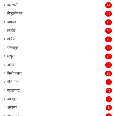
वाराणसी
44
सिद्धार्थनगर
40
बागपत
40
हरदोई
30
औरैया
28
गोरखपुर
24
मथुरा
24
आगरा
22
फिरोजाबाद
20
पीलीभीत
19
प्रतापगढ़
12
कानपुर
12
अयोध्या
8
आजमगढ़