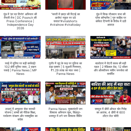
पुंछ में ‘हर घर तिरंगा’ अभियान की
“बस्ती में छात्र की पिटाई का
पुंछ में सिख नौजवान सभा की
तैयारी तेज | DC Poonch की
आरोप! स्कूल पर उठे
प्रेस कॉन्फ्रेंस | गुरु साहिब पर
Press Conference |
सवाल”#viralshorts
कथित टिप्पणी के विरोध में उठी
Independence Day
#viralnow #viraltoday
आवाज़
2026
पवई में यूरिया पर बड़ी कार्रवाई!
गुनौर में जुए के फड़ पर पुलिस का
बालोतरा में रोटरी क्लब की बड़ी
102 बोरी यूरिया जब्त, 2 वाहन
बड़ा एक्शन | 5 जुआरी गिरफ्तार,
पहल | 2 मेडिकल बेड, 12 वॉकर
पकड़े | Panna News | MP
₹1.29 लाख का माल जब्त |
और ऑक्सीजन मशीन जनसेवा को
News
Panna News
समर्पित
लाडनूं में अणुव्रत सेवा सारथी
Panna News: मुख्यमंत्री जन
रामपुरा में डीपी ऑयल चोर गिरोह
योजना | बच्चों को नैतिक शिक्षा,
विश्वास अभियान शुरू, सिंहपुर-
का आतंक, 4 डीपी से 600
पर्यावरण संरक्षण और नशामुक्ति का
धरमपुर में लगे जन विश्वास शिविर
लीटर तेल चोरी!
संदेश