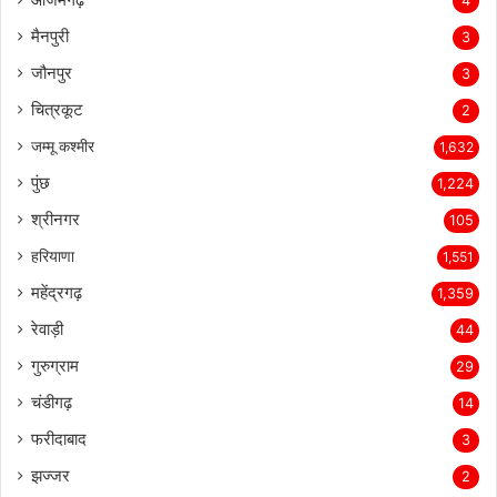
4
मैनपुरी
3
जौनपुर
3
चित्रकूट
2
जम्मू कश्मीर
1,632
पुंछ
1,224
श्रीनगर
105
हरियाणा
1,551
महेंद्रगढ़
1,359
रेवाड़ी
44
गुरुग्राम
29
चंडीगढ़
14
फरीदाबाद
3
झज्जर
2