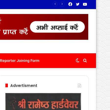
Facebook
Twitter
YouTube
Switch
Search
Reporter Joining Form
skin
for
Advertisment