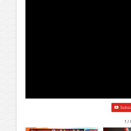
Subsc
1
/