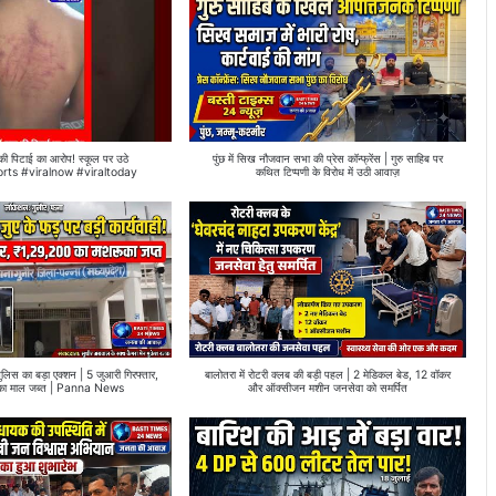
र की पिटाई का आरोप! स्कूल पर उठे
पुंछ में सिख नौजवान सभा की प्रेस कॉन्फ्रेंस | गुरु साहिब पर
orts #viralnow #viraltoday
कथित टिप्पणी के विरोध में उठी आवाज़
 पुलिस का बड़ा एक्शन | 5 जुआरी गिरफ्तार,
बालोतरा में रोटरी क्लब की बड़ी पहल | 2 मेडिकल बेड, 12 वॉकर
का माल जब्त | Panna News
और ऑक्सीजन मशीन जनसेवा को समर्पित