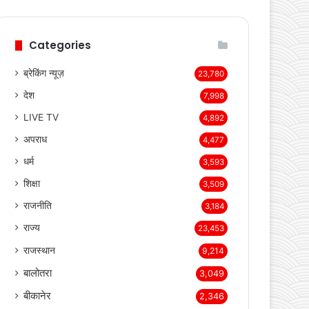
Categories
ब्रेकिंग न्यूज़
23,780
देश
7,998
LIVE TV
4,892
अपराध
4,477
धर्म
3,593
शिक्षा
3,509
राजनीति
3,184
राज्य
23,453
राजस्थान
9,214
बालोतरा
3,049