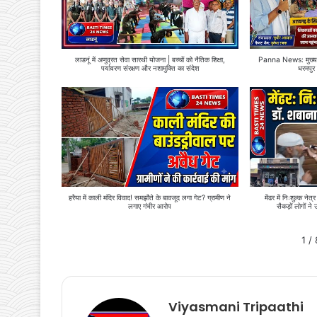
लाडनूं में अणुव्रत सेवा सारथी योजना | बच्चों को नैतिक शिक्षा,
Panna News: मुख्यमंत
पर्यावरण संरक्षण और नशामुक्ति का संदेश
धरमपुर 
हरैया में काली मंदिर विवाद! समझौते के बावजूद लगा गेट? ग्रामीण ने
मेंढर में निःशुल्क न
लगाए गंभीर आरोप
सैकड़ों लोगों
1
/
Viyasmani Tripaathi