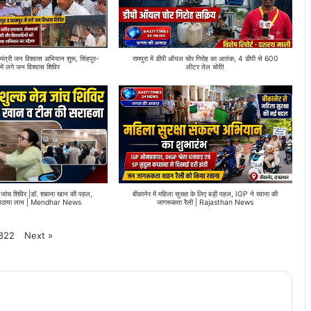
्री जन विश्वास अभियान शुरू, सिंहपुर-
रामपुरा में डीपी ऑयल चोर गिरोह का आतंक, 4 डीपी से 600
में लगे जन विश्वास शिविर
लीटर तेल चोरी!
ेत्र जांच शिविर |डॉ. शबाना खान की पहल,
बीकानेर में महिला सुरक्षा के लिए बड़ी पहल, IGP ने रवाना की
 ने उठाया लाभ | Mendhar News
जागरूकता रैली | Rajasthan News
Next
»
822