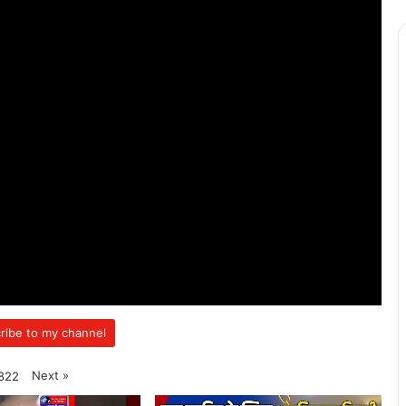
ribe to my channel
Next
»
822