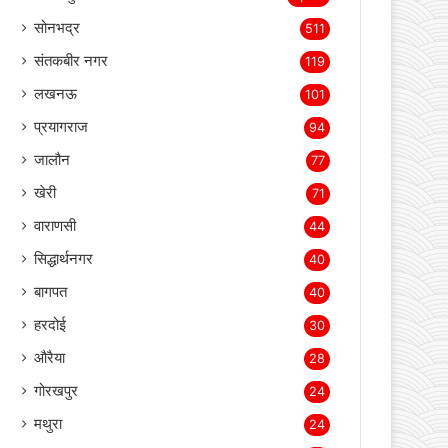
लखीमपुर खीरी
2,160
सोनभद्र
511
संतकबीर नगर
119
लखनऊ
101
प्रयागराज
94
जालौन
77
खेरी
71
वाराणसी
44
सिद्धार्थनगर
40
बागपत
40
हरदोई
30
औरैया
28
गोरखपुर
24
मथुरा
24