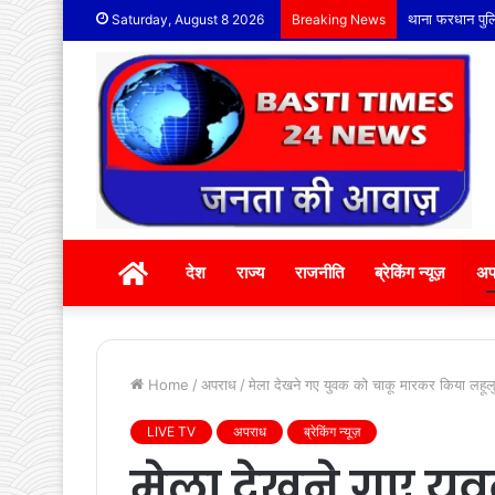
थाना फरधान पुलि
Saturday, August 8 2026
Breaking News
होम
देश
राज्य
राजनीति
ब्रेकिंग न्यूज़
अप
Home
/
अपराध
/
मेला देखने गए युवक को चाकू मारकर किया लहूल
LIVE TV
अपराध
ब्रेकिंग न्यूज़
मेला देखने गए यु