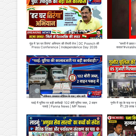
पुंछ में ‘हर घर तिरंगा’ अभियान की तैयारी तेज | DC Poonch की
“बस्ती में छात्
Press Conference | Independence Day 2026
सवाल”#viralsh
पवई में यूरिया पर बड़ी कार्रवाई! 102 बोरी यूरिया जब्त, 2 वाहन
गुनौर में जुए के फड़ पर
पकड़े | Panna News | MP News
₹1.29 लाख 