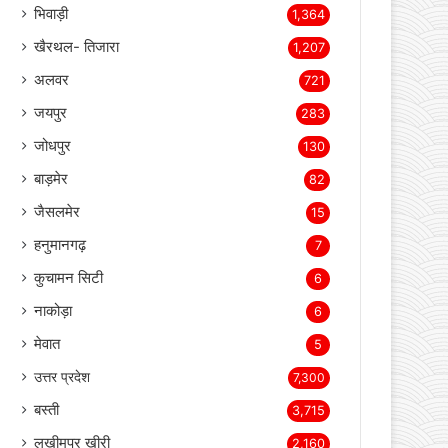
बीकानेर
2,346
भिवाड़ी
1,364
खैरथल- तिजारा
1,207
अलवर
721
जयपुर
283
जोधपुर
130
बाड़मेर
82
जैसलमेर
15
हनुमानगढ़
7
कुचामन सिटी
6
नाकोड़ा
6
मेवात
5
उत्तर प्रदेश
7,300
बस्ती
3,715