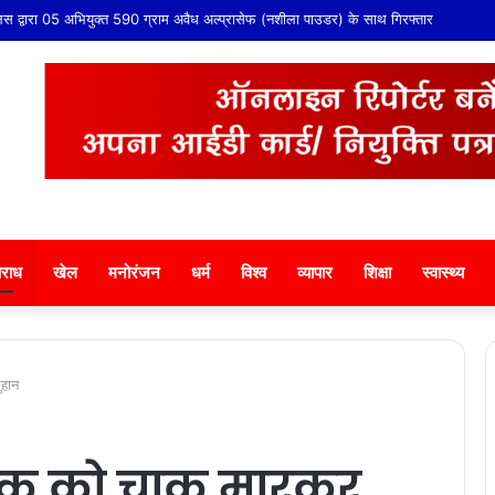
स द्वारा 05 अभियुक्त 590 ग्राम अवैध अल्प्रासेफ (नशीला पाउडर) के साथ गिरफ्तार
राध
खेल
मनोरंजन
धर्म
विश्व
व्यापार
शिक्षा
स्वास्थ्य
ुहान
वक को चाकू मारकर