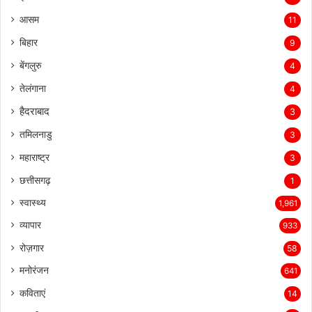
झारखंड
25
आसम
11
बिहार
9
बेंगलुरु
4
तेलंगाना
4
हैदराबाद
3
तमिलनाडु
3
महाराष्ट्र
3
छत्तीसगढ़
1
स्वास्थ्य
1,961
व्यापार
933
रोज़गार
58
मनोरंजन
641
कविताएं
14