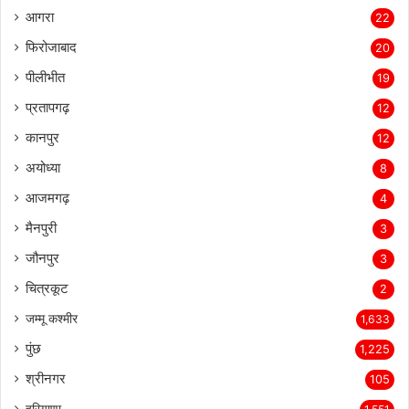
मथुरा
24
आगरा
22
फिरोजाबाद
20
पीलीभीत
19
प्रतापगढ़
12
कानपुर
12
अयोध्या
8
आजमगढ़
4
मैनपुरी
3
जौनपुर
3
चित्रकूट
2
जम्मू कश्मीर
1,633
पुंछ
1,225
श्रीनगर
105