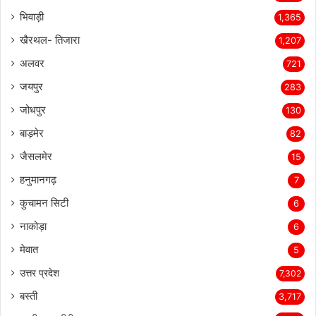
बीकानेर
2,347
भिवाड़ी
1,365
खैरथल- तिजारा
1,207
अलवर
721
जयपुर
283
जोधपुर
130
बाड़मेर
82
जैसलमेर
15
हनुमानगढ़
7
कुचामन सिटी
6
नाकोड़ा
6
मेवात
5
उत्तर प्रदेश
7,302
बस्ती
3,717