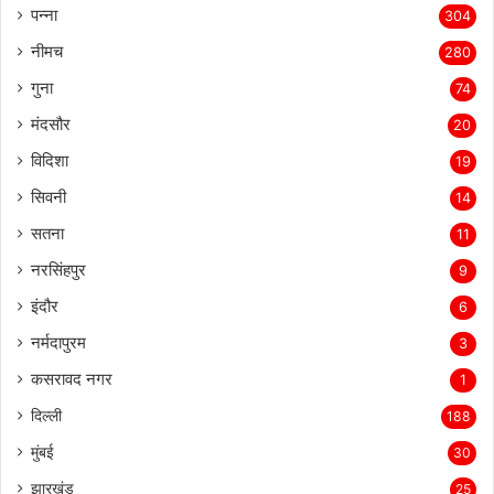
देवेंद्रनगर
346
पन्ना
304
नीमच
280
गुना
74
मंदसौर
20
विदिशा
19
सिवनी
14
सतना
11
नरसिंहपुर
9
इंदौर
6
नर्मदापुरम
3
कसरावद नगर
1
दिल्ली
188
मुंबई
30