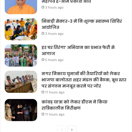
श्रावण मास वेद कथा सुनने और सुनाने का
महापर्व है-ओम प्रकाश आर्य
3 hours ago
भिवाड़ी सेक्टर-3 में निःशुल्क स्वास्थ्य शिविर
आयोजित
3 hours ago
हर घर तिरंगा’ अभियान का प्रभात फेरी से
आगाज
5 hours ago
नगर निकाय चुनावों की तैयारियों को लेकर
भाजपा बालोतरा शहर मंडल की बैठक, बूथ स्तर
पर संगठन मजबूत करने पर जोर
11 hours ago
कांवड़ यात्रा को लेकर डीएम ने किया
रात्रिकालीन निरीक्षण
11 hours ago