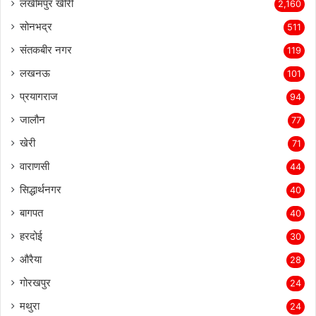
लखीमपुर खीरी
2,160
सोनभद्र
511
संतकबीर नगर
119
लखनऊ
101
प्रयागराज
94
जालौन
77
खेरी
71
वाराणसी
44
सिद्धार्थनगर
40
बागपत
40
हरदोई
30
औरैया
28
गोरखपुर
24