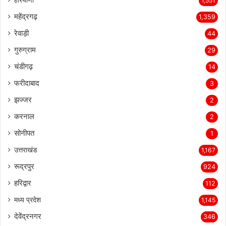
हरियाणा
1,551
महेंद्रगढ़
1,359
रेवाड़ी
44
गुरुग्राम
29
चंडीगढ़
14
फरीदाबाद
3
झज्जर
2
करनाल
2
सोनीपत
1
उत्तराखंड
1,167
रूद्रपुर
924
हरिद्वार
112
मध्य प्रदेश
1,145