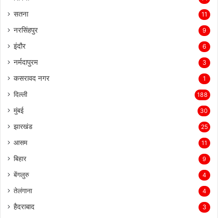
सिवनी
14
सतना
11
नरसिंहपुर
9
इंदौर
6
नर्मदापुरम
3
कसरावद नगर
1
दिल्ली
188
मुंबई
30
झारखंड
25
आसम
11
बिहार
9
बेंगलुरु
4
तेलंगाना
4
हैदराबाद
3