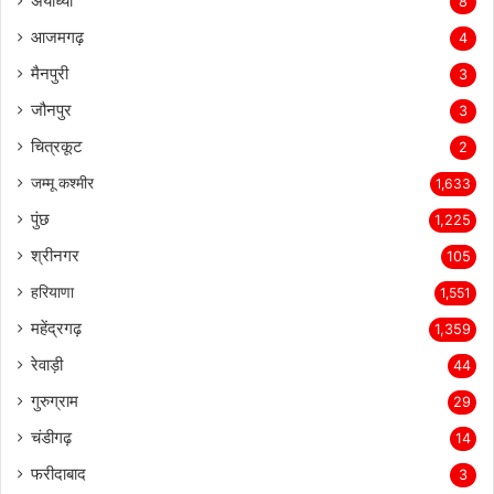
अयोध्या
8
आजमगढ़
4
मैनपुरी
3
जौनपुर
3
चित्रकूट
2
जम्मू कश्मीर
1,633
पुंछ
1,225
श्रीनगर
105
हरियाणा
1,551
महेंद्रगढ़
1,359
रेवाड़ी
44
गुरुग्राम
29
चंडीगढ़
14