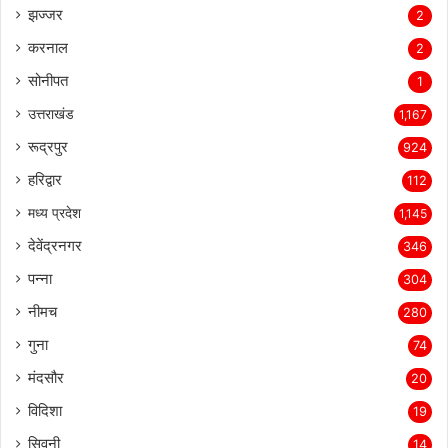
फरीदाबाद
3
झज्जर
2
करनाल
2
सोनीपत
1
उत्तराखंड
1,167
रूद्रपुर
924
हरिद्वार
112
मध्य प्रदेश
1,145
देवेंद्रनगर
346
पन्ना
304
नीमच
280
गुना
74
मंदसौर
20
विदिशा
19