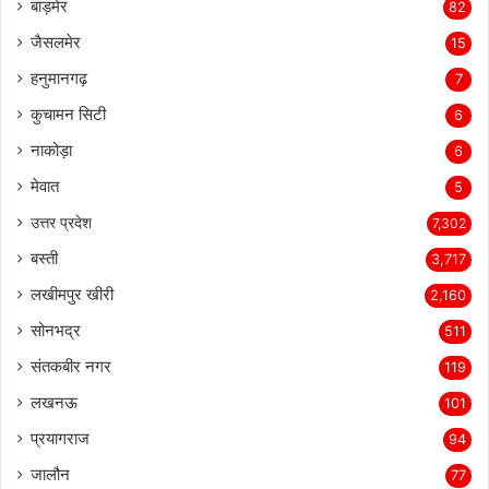
बाड़मेर
82
जैसलमेर
15
हनुमानगढ़
7
कुचामन सिटी
6
नाकोड़ा
6
मेवात
5
उत्तर प्रदेश
7,302
बस्ती
3,717
लखीमपुर खीरी
2,160
सोनभद्र
511
संतकबीर नगर
119
लखनऊ
101
प्रयागराज
94