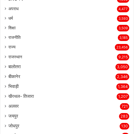
LIVE TV
4,892
अपराध
4,477
धर्म
3,593
शिक्षा
3,509
राजनीति
3,185
राज्य
23,456
राजस्थान
9,215
बालोतरा
3,050
बीकानेर
2,346
भिवाड़ी
1,364
खैरथल- तिजारा
1,207
अलवर
721
जयपुर
283
जोधपुर
130