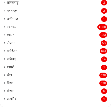
तमिलनाडु
3
महाराष्ट्र
3
छत्तीसगढ़
1
स्वास्थ्य
1,960
व्यापार
933
रोज़गार
58
मनोरंजन
641
कविताएं
14
शायरी
5
खेल
620
विश्व
538
मौसम
12
कहानियां
9