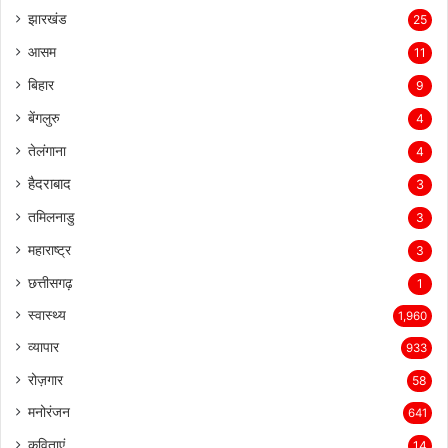
झारखंड
25
आसम
11
बिहार
9
बेंगलुरु
4
तेलंगाना
4
हैदराबाद
3
तमिलनाडु
3
महाराष्ट्र
3
छत्तीसगढ़
1
स्वास्थ्य
1,960
व्यापार
933
रोज़गार
58
मनोरंजन
641
कविताएं
14