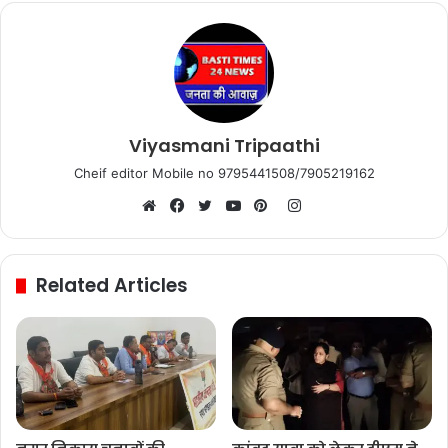
Viyasmani Tripaathi
Cheif editor Mobile no 9795441508/7905219162
Instagram
Website
Facebook
Twitter
YouTube
Pinterest
Related Articles