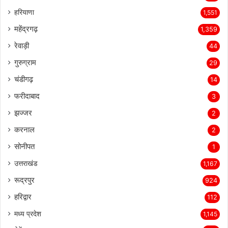
हरियाणा
1,551
महेंद्रगढ़
1,359
रेवाड़ी
44
गुरुग्राम
29
चंडीगढ़
14
फरीदाबाद
3
झज्जर
2
करनाल
2
सोनीपत
1
उत्तराखंड
1,167
रूद्रपुर
924
हरिद्वार
112
मध्य प्रदेश
1,145