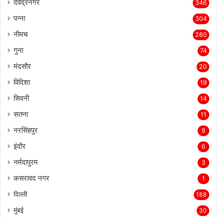
देवेंद्रनगर
346
पन्ना
304
नीमच
280
गुना
74
मंदसौर
20
विदिशा
19
सिवनी
14
सतना
11
नरसिंहपुर
9
इंदौर
6
नर्मदापुरम
3
कसरावद नगर
1
दिल्ली
188
मुंबई
30