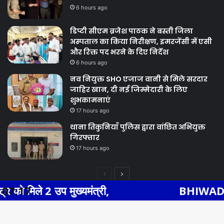
6 hours ago
डिप्टी सीएम ब्रजेश पाठक ने बस्ती जिला
अस्पताल का किया निरीक्षण, इमरजेंसी में एसी
और रिक्त पद भरने के दिए निर्देश
6 hours ago
नव नियुक्त SHO एजाज वानी से मिले सरदार
जाहिर खान, दी नई जिम्मेदारी के लिए
शुभकामनाएं
17 hours ago
थाना तिकुनियाँ पुलिस द्वारा वांछित अभियुक्त
गिरफ्तार
17 hours ago
Previous
Next
ख्यमंत्री,
07:17
BHIWADI NEWS एसएस हॉस्प
page
page
Facebook
Twitter
WhatsApp
Telegram
© Copyright 2026, All Rights Reserved |