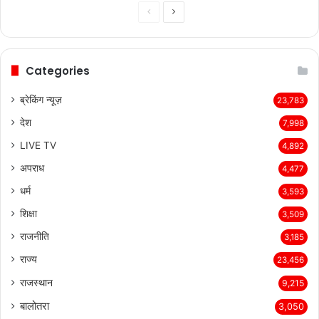
Previous
Next
page
page
Categories
ब्रेकिंग न्यूज़
23,783
देश
7,998
LIVE TV
4,892
अपराध
4,477
धर्म
3,593
शिक्षा
3,509
राजनीति
3,185
राज्य
23,456
राजस्थान
9,215
बालोतरा
3,050