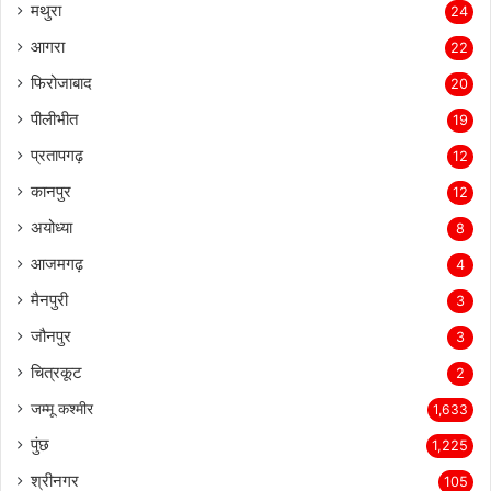
मथुरा
24
आगरा
22
फिरोजाबाद
20
पीलीभीत
19
प्रतापगढ़
12
कानपुर
12
अयोध्या
8
आजमगढ़
4
मैनपुरी
3
जौनपुर
3
चित्रकूट
2
जम्मू कश्मीर
1,633
पुंछ
1,225
श्रीनगर
105