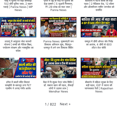
पवई में यूरिया पर बड़ी कार्रवाई!
गुनौर में जुए के फड़ पर पुलिस का
बालोतरा में रोटरी क्लब की बड़ी
102 बोरी यूरिया जब्त, 2 वाहन
बड़ा एक्शन | 5 जुआरी गिरफ्तार,
पहल | 2 मेडिकल बेड, 12 वॉकर
पकड़े | Panna News | MP
₹1.29 लाख का माल जब्त |
और ऑक्सीजन मशीन जनसेवा को
News
Panna News
समर्पित
लाडनूं में अणुव्रत सेवा सारथी
Panna News: मुख्यमंत्री जन
रामपुरा में डीपी ऑयल चोर गिरोह
योजना | बच्चों को नैतिक शिक्षा,
विश्वास अभियान शुरू, सिंहपुर-
का आतंक, 4 डीपी से 600
पर्यावरण संरक्षण और नशामुक्ति का
धरमपुर में लगे जन विश्वास शिविर
लीटर तेल चोरी!
संदेश
हरैया में काली मंदिर विवाद!
मेंढर में निःशुल्क नेत्र जांच शिविर |
बीकानेर में महिला सुरक्षा के लिए
समझौते के बावजूद लगा गेट?
डॉ. शबाना खान की पहल, सैकड़ों
बड़ी पहल, IGP ने रवाना की
ग्रामीण ने लगाए गंभीर आरोप
लोगों ने उठाया लाभ |
जागरूकता रैली | Rajasthan
Mendhar News
News
Next
»
1
/
822