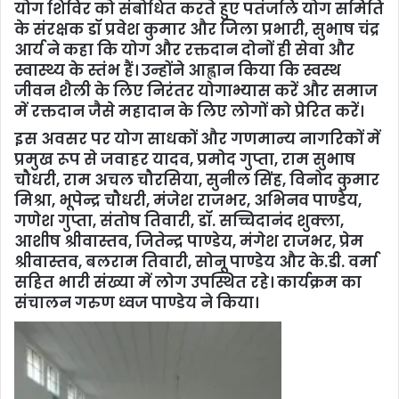
योग शिविर को संबोधित करते हुए पतंजलि योग समिति
के संरक्षक डॉ प्रवेश कुमार और जिला प्रभारी, सुभाष चंद्र
आर्य ने कहा कि योग और रक्तदान दोनों ही सेवा और
स्वास्थ्य के स्तंभ हैं। उन्होंने आह्वान किया कि स्वस्थ
जीवन शैली के लिए निरंतर योगाभ्यास करें और समाज
में रक्तदान जैसे महादान के लिए लोगों को प्रेरित करें।
इस अवसर पर योग साधकों और गणमान्य नागरिकों में
प्रमुख रूप से जवाहर यादव, प्रमोद गुप्ता, राम सुभाष
चौधरी, राम अचल चौरसिया, सुनील सिंह, विनोद कुमार
मिश्रा, भूपेन्द्र चौधरी, मंजेश राजभर, अभिनव पाण्डेय,
गणेश गुप्ता, संतोष तिवारी, डॉ. सच्चिदानंद शुक्ला,
आशीष श्रीवास्तव, जितेन्द्र पाण्डेय, मंगेश राजभर, प्रेम
श्रीवास्तव, बलराम तिवारी, सोनू पाण्डेय और के.डी. वर्मा
सहित भारी संख्या में लोग उपस्थित रहे। कार्यक्रम का
संचालन गरुण ध्वज पाण्डेय ने किया।