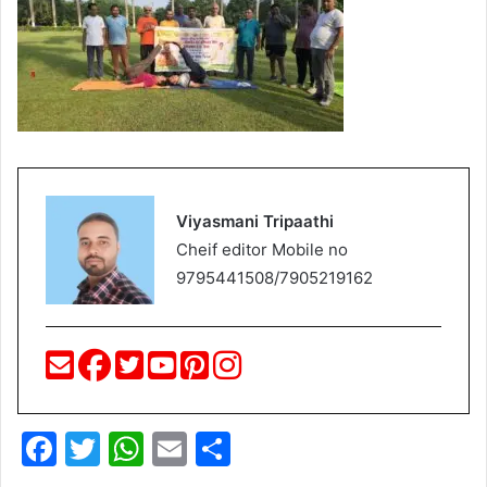
Viyasmani Tripaathi
Cheif editor Mobile no
9795441508/7905219162
F
T
W
E
S
a
w
h
m
h