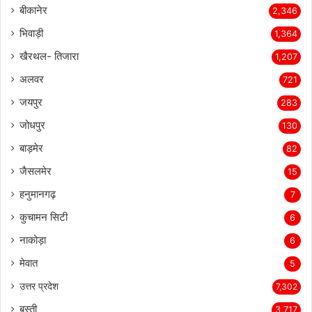
बीकानेर
2,346
भिवाड़ी
1,364
खैरथल- तिजारा
1,207
अलवर
721
जयपुर
283
जोधपुर
130
बाड़मेर
82
जैसलमेर
15
हनुमानगढ़
7
कुचामन सिटी
6
नाकोड़ा
6
मेवात
5
उत्तर प्रदेश
7,302
बस्ती
3,717