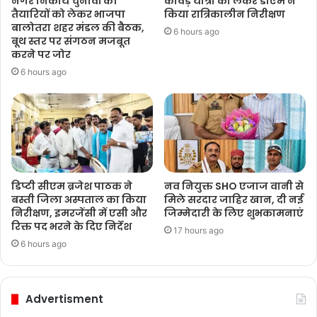
नगर निकाय चुनावों की
कांवड़ यात्रा को लेकर डीएम ने
तैयारियों को लेकर भाजपा
किया रात्रिकालीन निरीक्षण
बालोतरा शहर मंडल की बैठक,
6 hours ago
बूथ स्तर पर संगठन मजबूत
करने पर जोर
6 hours ago
डिप्टी सीएम ब्रजेश पाठक ने
नव नियुक्त SHO एजाज वानी से
बस्ती जिला अस्पताल का किया
मिले सरदार जाहिर खान, दी नई
निरीक्षण, इमरजेंसी में एसी और
जिम्मेदारी के लिए शुभकामनाएं
रिक्त पद भरने के दिए निर्देश
17 hours ago
6 hours ago
Advertisment