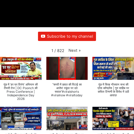
Subscribe to my channel
Next
»
1
/
822
पुंछ में ‘हर घर तिरंगा’ अभियान की
“बस्ती में छात्र की पिटाई का
पुंछ में सिख नौजवान सभा की
तैयारी तेज | DC Poonch की
आरोप! स्कूल पर उठे
प्रेस कॉन्फ्रेंस | गुरु साहिब पर
Press Conference |
सवाल”#viralshorts
कथित टिप्पणी के विरोध में उठी
Independence Day
#viralnow #viraltoday
आवाज़
2026