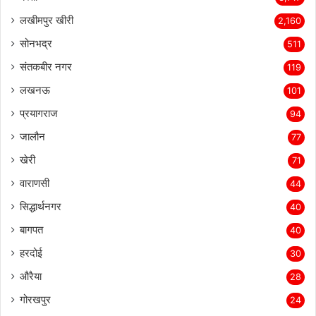
लखीमपुर खीरी
2,160
सोनभद्र
511
संतकबीर नगर
119
लखनऊ
101
प्रयागराज
94
जालौन
77
खेरी
71
वाराणसी
44
सिद्धार्थनगर
40
बागपत
40
हरदोई
30
औरैया
28
गोरखपुर
24